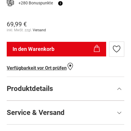
+280 Bonuspunkte
i
69,99 €
inkl. MwSt. zzgl.
Versand
In den Warenkorb
Zur
Wunschl
hinzufü
Verfügbarkeit vor Ort prüfen
Produktdetails
Service & Versand