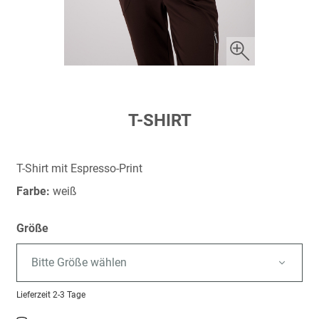
Zum
T-SHIRT
Anfang
der
Bildergalerie
T-Shirt mit Espresso-Print
springen
Farbe:
weiß
Größe
Bitte Größe wählen
Lieferzeit
2-3 Tage