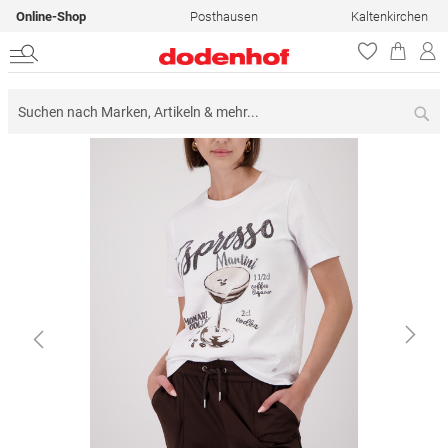
Online-Shop
Posthausen
Kaltenkirchen
Su
Zum
Ende
der
Bildergalerie
springen