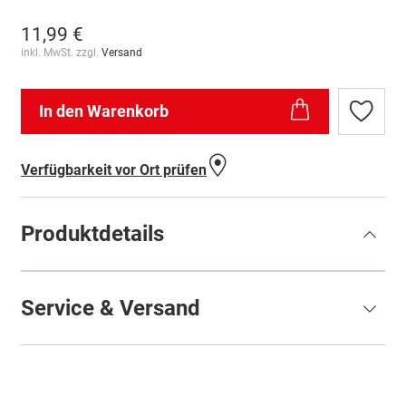
11,99 €
inkl. MwSt. zzgl.
Versand
In den Warenkorb
Zur
Wunschl
hinzufü
Verfügbarkeit vor Ort prüfen
Produktdetails
Service & Versand