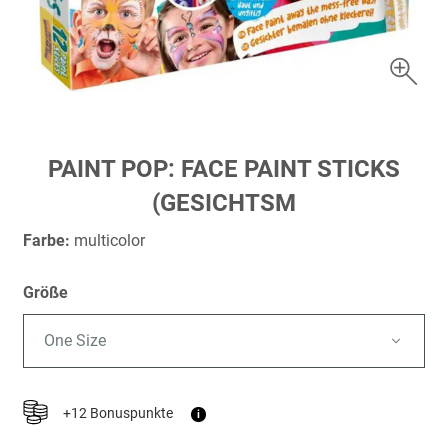
Zum
PAINT POP: FACE PAINT STICKS
Anfang
(GESICHTSM
der
Bildergalerie
Farbe:
multicolor
springen
Größe
One Size
+12 Bonuspunkte
i