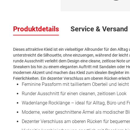
Zum
Anfang
Produktdetails
Service & Versand
der
Bildergalerie
springen
Dieses attraktive Kleid ist ein vielseitiger Allrounder für den Alltag
unterstreicht die Silhouette, ohne einzuengen, während der leicht
runde Ausschnitt verleiht dem Design eine cleane, zeitlose Note u
Sneakern bis hin zu einem eleganten Auftritt mit Sandalen oder H
modernen Akzent und machen das Kleid zum idealen Begleiter im 
Feierlichkeiten. Ein dezenter Verschluss am oberen Rücken erlei
Feminine Passform mit tailliertem Oberteil und leich
Runder Ausschnitt für einen cleanen, zeitlosen Look
Wadenlange Rocklänge – ideal für Alltag, Büro und Fr
Moderne, weiter geschnittene Ärmel als modischer Bl
Dezenter Verschluss am oberen Rücken für bequeme