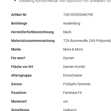
Vielseitig kombinierbar von sportlich mit Sneakern b
Mehr
Artikel-Nr
7201035953#0790
Informationen
Beinlänge
wadenlang
Herstellerfarbbezeichnung
black
Materialzusammensetzung
72% Baumwolle, 24% Polyamid,
Marke
More & More
Für wen?
Damen
Fläche vor Ort
Damen-Kombi
Altersgruppe
Erwachsene
Saison
Frühjahr/Sommer
Passform
Feminine Fit
Musterart
uni
Ärmellänge
Halbarm