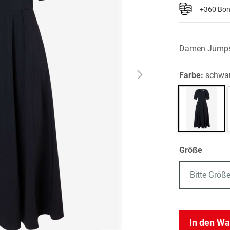
+360 Bo
Damen Jumps
Farbe:
schwa
Größe
Bitte Größ
In den W