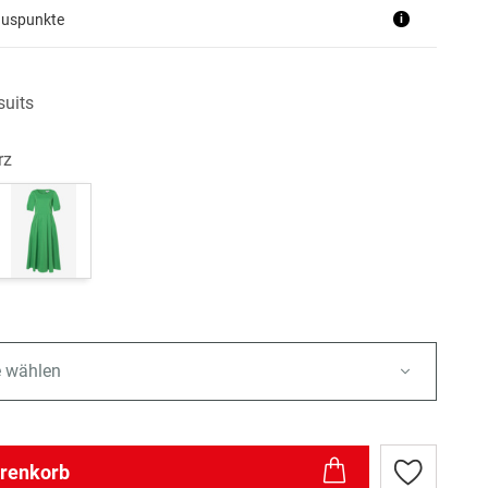
nuspunkte
i
uits
rz
e wählen
arenkorb
Zur