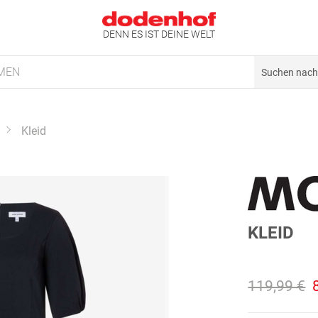
DENN ES IST DEINE WELT
MEN
Kleid
KLEID
119,99 €