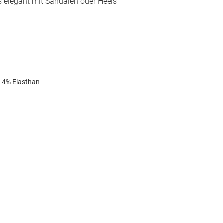
is elegant mit Sandalen oder Heels
 4% Elasthan