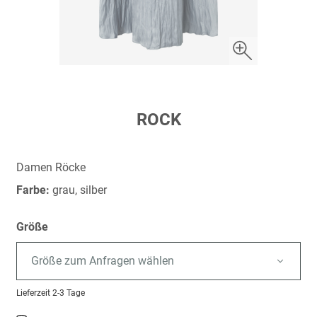
Zum
ROCK
Anfang
der
Bildergalerie
Damen Röcke
springen
Farbe:
grau, silber
Größe
Größe zum Anfragen wählen
Lieferzeit
2-3 Tage