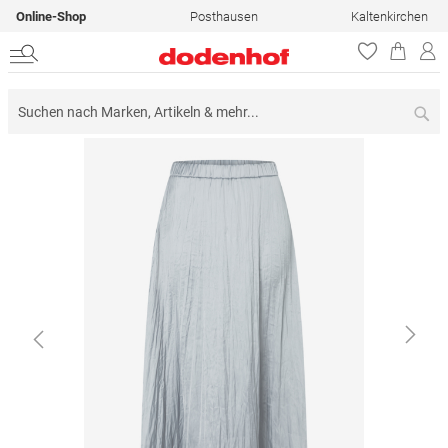
Online-Shop
Posthausen
Kaltenkirchen
Su
Zum
Ende
der
Bildergalerie
springen