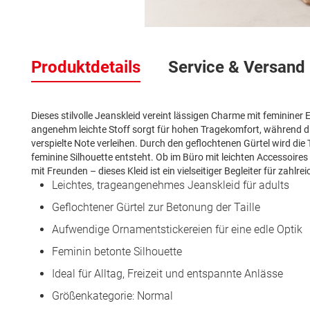
Zum
Anfang
Produktdetails
Service & Versand
der
Bildergalerie
springen
Dieses stilvolle Jeanskleid vereint lässigen Charme mit femininer 
angenehm leichte Stoff sorgt für hohen Tragekomfort, während d
verspielte Note verleihen. Durch den geflochtenen Gürtel wird die 
feminine Silhouette entsteht. Ob im Büro mit leichten Accessoire
mit Freunden – dieses Kleid ist ein vielseitiger Begleiter für zahlre
Leichtes, trageangenehmes Jeanskleid für adults
Geflochtener Gürtel zur Betonung der Taille
Aufwendige Ornamentstickereien für eine edle Optik
Feminin betonte Silhouette
Ideal für Alltag, Freizeit und entspannte Anlässe
Größenkategorie: Normal