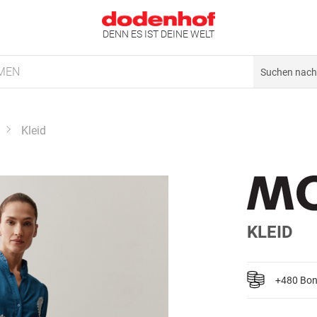
DENN ES IST DEINE WELT
MEN
Kleid
KLEID
+480 Bo