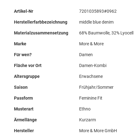
Mehr
Artikel-Nr
7201035893#0962
Informationen
Herstellerfarbbezeichnung
middle blue denim
Materialzusammensetzung
68% Baumwolle, 32% Lyocell
Marke
More & More
Für wen?
Damen
Fläche vor Ort
Damen-Kombi
Altersgruppe
Erwachsene
Saison
Frühjahr/Sommer
Passform
Feminine Fit
Musterart
Ethno
Ärmellänge
Kurzarm
Hersteller
More & More GmbH