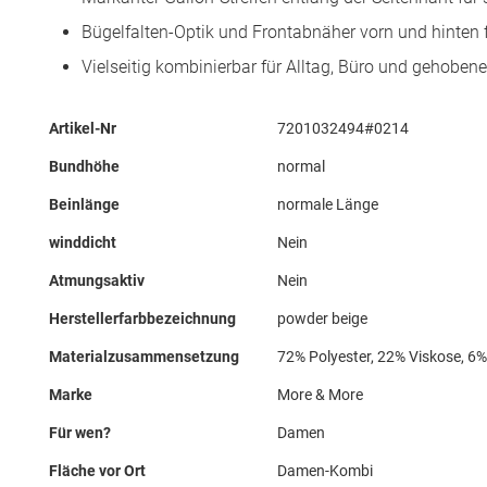
Bügelfalten-Optik und Frontabnäher vorn und hinten 
Vielseitig kombinierbar für Alltag, Büro und gehobene 
Mehr
Artikel-Nr
7201032494#0214
Informationen
Bundhöhe
normal
Beinlänge
normale Länge
winddicht
Nein
Atmungsaktiv
Nein
Herstellerfarbbezeichnung
powder beige
Materialzusammensetzung
72% Polyester, 22% Viskose, 6
Marke
More & More
Für wen?
Damen
Fläche vor Ort
Damen-Kombi