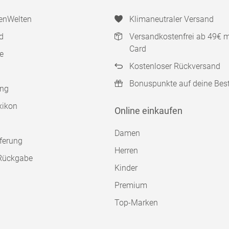
enWelten
Klimaneutraler Versand
d
Versandkostenfrei ab 49€ 
Card
e
Kostenloser Rückversand
Bonuspunkte auf deine Bes
ung
xikon
Online einkaufen
Damen
ferung
Herren
Rückgabe
Kinder
Premium
Top-Marken