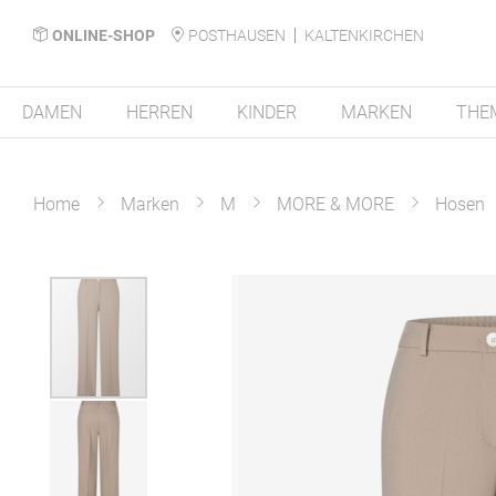
ONLINE-SHOP
POSTHAUSEN
KALTENKIRCHEN
DAMEN
HERREN
KINDER
MARKEN
THE
Home
Marken
M
MORE & MORE
Hosen
Zum
Ende
der
Bildergalerie
springen