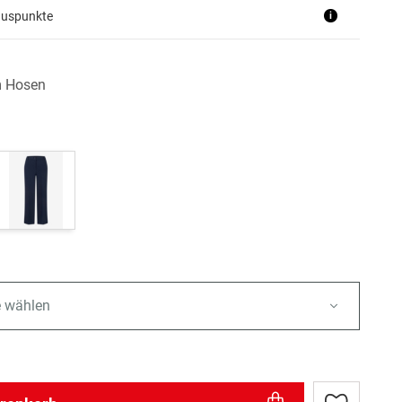
nuspunkte
i
 Hosen
e wählen