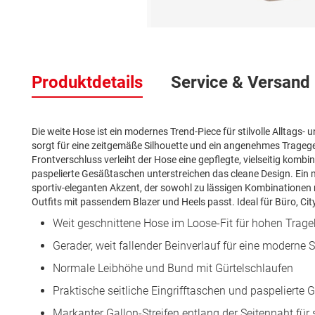
Zum
Anfang
der
Produktdetails
Service & Versand
Bildergalerie
springen
Die weite Hose ist ein modernes Trend-Piece für stilvolle Alltags-
sorgt für eine zeitgemäße Silhouette und ein angenehmes Trageg
Frontverschluss verleiht der Hose eine gepflegte, vielseitig kombin
paspelierte Gesäßtaschen unterstreichen das cleane Design. Ein m
sportiv-eleganten Akzent, der sowohl zu lässigen Kombinationen 
Outfits mit passendem Blazer und Heels passt. Ideal für Büro, Cit
Weit geschnittene Hose im Loose-Fit für hohen Trag
Gerader, weit fallender Beinverlauf für eine moderne S
Normale Leibhöhe und Bund mit Gürtelschlaufen
Praktische seitliche Eingrifftaschen und paspelierte
Markanter Gallon-Streifen entlang der Seitennaht für