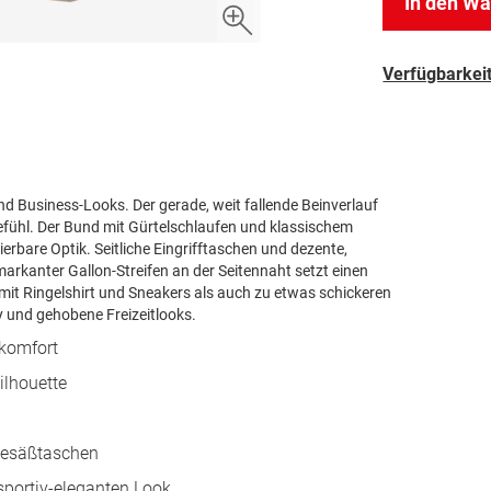
In den W
Verfügbarkeit
 und Business-Looks. Der gerade, weit fallende Beinverlauf
efühl. Der Bund mit Gürtelschlaufen und klassischem
ierbare Optik. Seitliche Eingrifftaschen und dezente,
arkanter Gallon-Streifen an der Seitennaht setzt einen
mit Ringelshirt und Sneakers als auch zu etwas schickeren
y und gehobene Freizeitlooks.
ekomfort
ilhouette
 Gesäßtaschen
 sportiv-eleganten Look