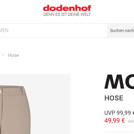
DENN ES IST DEINE WELT
MEN
Hose
HOSE
UVP
99,99 
49,99 €
ink