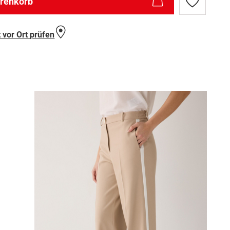
arenkorb
Zur
Wunschlist
hinzufügen
 vor Ort prüfen