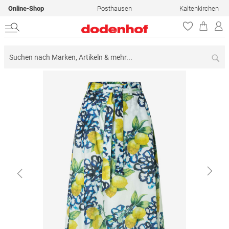
Online-Shop
Posthausen
Kaltenkirchen
Su
Zum
Ende
der
Bildergalerie
springen