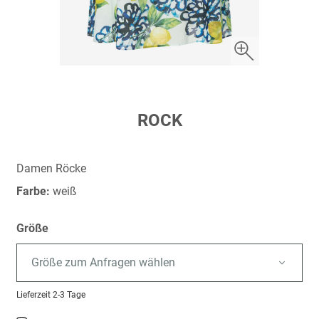
Zum
ROCK
Anfang
der
Bildergalerie
Damen Röcke
springen
Farbe:
weiß
Größe
Größe zum Anfragen wählen
Lieferzeit
2-3 Tage