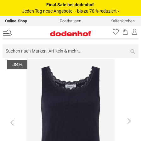
Final Sale bei dodenhof
Jeden Tag neue Angebote – bis zu 70 % reduziert
›
Online-Shop
Posthausen
Kaltenkirchen
Su
Zum
-34%
Ende
der
Bildergalerie
springen