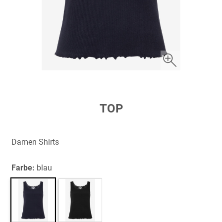
Zum
TOP
Anfang
der
Bildergalerie
Damen Shirts
springen
Farbe:
blau