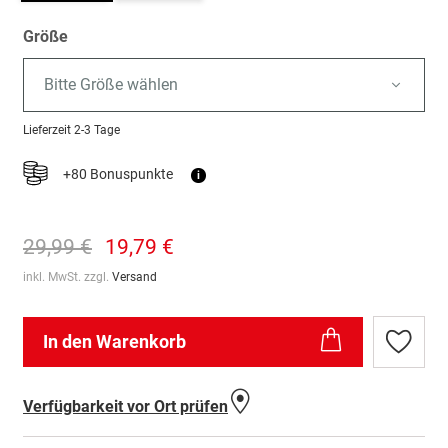
Größe
Bitte Größe wählen
Lieferzeit
2-3 Tage
+80 Bonuspunkte
i
29,99 €
19,79 €
inkl. MwSt. zzgl.
Versand
In den Warenkorb
Zur
Wunschl
hinzufü
Verfügbarkeit vor Ort prüfen