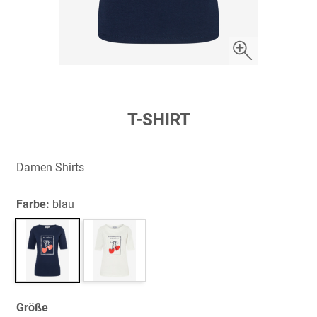
Zum
T-SHIRT
Anfang
der
Bildergalerie
Damen Shirts
springen
Farbe:
blau
Größe