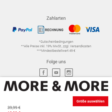
Zahlarten
*Gutscheinbedingungen
**Alle Preise inkl. 19% MwSt., zzgl. Versandkosten
***Mindestbestellwert 49 €
Folge uns
IMPRESSUM
FAQ
DATENSCHUTZ
Größe auswählen
DATENSCHUTZ-EINSTELLUNGEN
WIDERRUFSRECHT
39,99 €