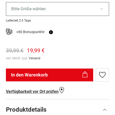
Bitte Größe wählen
Lieferzeit
2-3 Tage
+80 Bonuspunkte
i
39,99 €
19,99 €
inkl. MwSt. zzgl.
Versand
In den Warenkorb
Zur
Wunschl
hinzufü
Verfügbarkeit vor Ort prüfen
Produktdetails