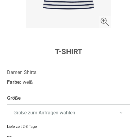
Zum
T-SHIRT
Anfang
der
Bildergalerie
Damen Shirts
springen
Farbe:
weiß
Größe
Größe zum Anfragen wählen
Lieferzeit
2-3 Tage