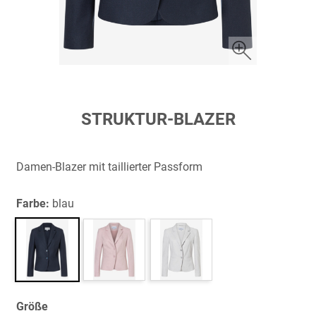
Zum
STRUKTUR-BLAZER
Anfang
der
Bildergalerie
Damen-Blazer mit taillierter Passform
springen
Farbe:
blau
Größe