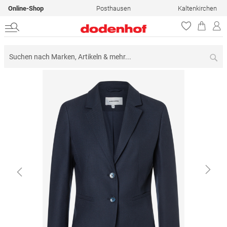
Online-Shop
Posthausen
Kaltenkirchen
Su
Zum
Ende
der
Bildergalerie
springen