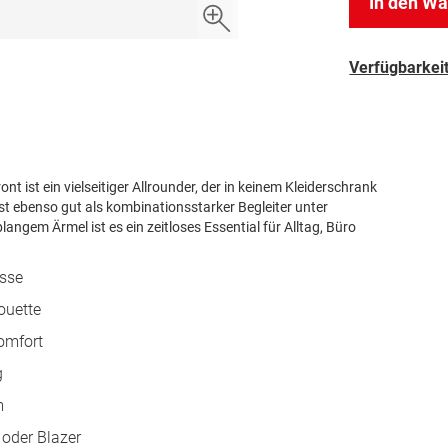
In den W
Verfügbarkeit
t ist ein vielseitiger Allrounder, der in keinem Kleiderschrank
sst ebenso gut als kombinationsstarker Begleiter unter
gem Ärmel ist es ein zeitloses Essential für Alltag, Büro
ässe
ouette
omfort
g
m
 oder Blazer