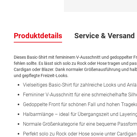
Zum
Anfang
der
Produktdetails
Service & Versand
Bildergalerie
springen
Dieses Basic-Shirt mit femininem V-Ausschnitt und gedoppelter Fron
fehlen sollte. Es lässt sich solo zu Rock oder Hose tragen und pa
Cardigan oder Blazer. Dank normaler Größenausführung und halblan
und gepflegte Freizeit-Looks.
Vielseitiges Basic-Shirt für zahlreiche Looks und Anl
Femininer V-Ausschnitt für eine schmeichelhafte Silh
Gedoppelte Front für schönen Fall und hohen Tragek
Halbarmlänge – ideal für Übergangszeit und Layerin
Normale Größenkategorie für eine bequeme Passfor
Perfekt solo zu Rock oder Hose sowie unter Cardigan