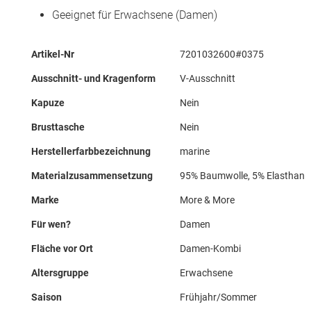
Geeignet für Erwachsene (Damen)
Mehr
Artikel-Nr
7201032600#0375
Informationen
Ausschnitt- und Kragenform
V-Ausschnitt
Kapuze
Nein
Brusttasche
Nein
Herstellerfarbbezeichnung
marine
Materialzusammensetzung
95% Baumwolle, 5% Elasthan
Marke
More & More
Für wen?
Damen
Fläche vor Ort
Damen-Kombi
Altersgruppe
Erwachsene
Saison
Frühjahr/Sommer