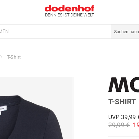
DENN ES IST DEINE WELT
MEN
T-Shirt
T-SHIRT
UVP
39,99 
29,99 €
1