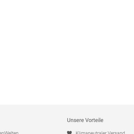
Unsere Vorteile
enWelten
Klimaneutraler Versand