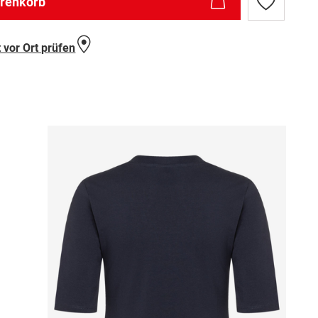
arenkorb
Zur
Wunschlist
hinzufügen
 vor Ort prüfen