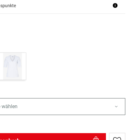
uspunkte
i
e wählen