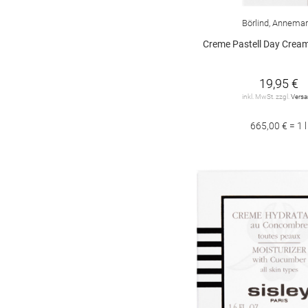
Börlind, Annemar
Creme Pastell Day Cream Brun
19,95 €
inkl. MwSt. zzgl.
Vers
665,00 € = 1 l