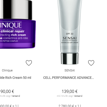
E HINZUFÜGEN
ZUR WUNSCHLISTE HINZUFÜGEN
ZUR W
Clinique
SENSAI
nkle Rich Cream 50 ml
CELL.PERFORMANCE ADVANCED DAY CREAM
90,00 €
139,00 €
 MwSt. zzgl.
Versand
inkl. MwSt. zzgl.
Versand
800,00 € = 1 l
2.780,00 € = 1 l