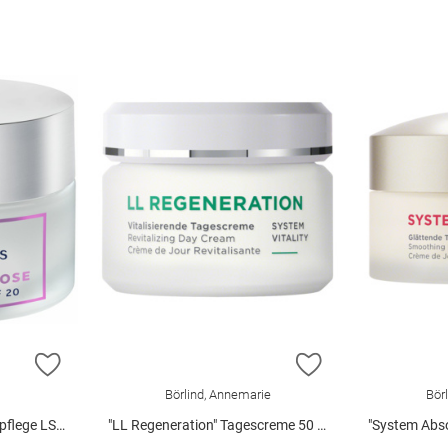
ZUR WUNSCHLISTE HINZUFÜGEN
ZUR WUNSCHLIST
Börlind, Annemarie
Bör
LSF 20 50 ml
"LL Regeneration" Tagescreme 50 ml
"System Absolute