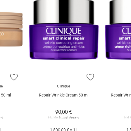
ZUR WUNSCHLISTE HINZUFÜGEN
ZUR WUNSCHLIST
ie
Clinique
 50 ml
Repair Wrinkle Cream 50 ml
Repair Wri
90,00 €
and
inkl. MwSt. zzgl.
Versand
inkl.
l
1.800,00 € = 1 l
1.