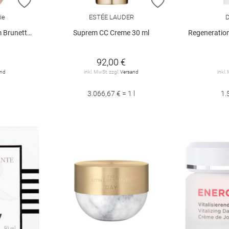
ZUR WUNSCHLISTE HINZUFÜGEN
ZUR WUNSCHLIST
ie
ESTÉE LAUDER
D
ette 30 ml
Suprem CC Creme 30 ml
Regeneration Ta
92,00 €
and
inkl. MwSt. zzgl.
Versand
inkl.
3.066,67 € = 1 l
1.