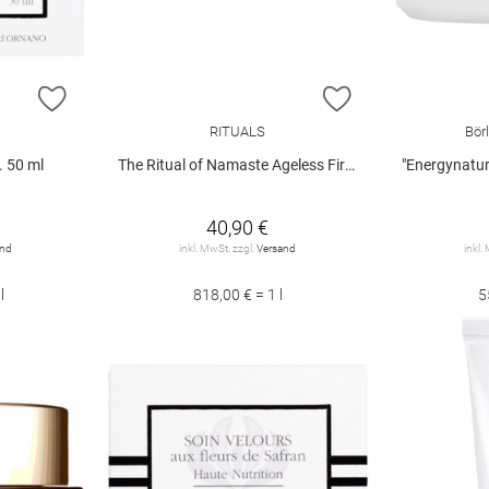
ZUR WUNSCHLISTE HINZUFÜGEN
ZUR WUNSCHLIST
RITUALS
Bör
. 50 ml
The Ritual of Namaste Ageless Firming Day Cream
"Energynature" Vi
40,90 €
and
inkl. MwSt. zzgl.
Versand
inkl.
l
818,00 € = 1 l
5