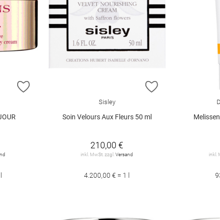
ZUR WUNSCHLISTE HINZUFÜGEN
ZUR WUNSCHLIST
Sisley
D
 JOUR
Soin Velours Aux Fleurs 50 ml
Melisse
210,00 €
and
inkl. MwSt. zzgl.
Versand
inkl.
l
4.200,00 € = 1 l
9