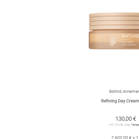
Börlind, Annemar
Refining Day Cream
130,00 €
inkl. MwSt. zzgl.
Vers
2.600,00 € = 1 