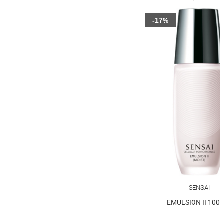
-17%
SENSAI
EMULSION II 10