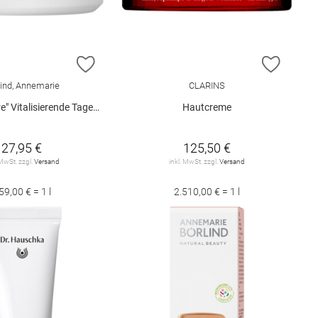
E HINZUFÜGEN
ZUR WUNSCHLISTE HINZUFÜGEN
ZUR W
lind, Annemarie
CLARINS
talisierende Tagescreme 50 ml
Hautcreme
27,95 €
125,50 €
 MwSt. zzgl.
Versand
inkl. MwSt. zzgl.
Versand
59,00 € = 1 l
2.510,00 € = 1 l