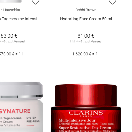
E HINZUFÜGEN
ZUR WUNSCHLISTE HINZUFÜGEN
ZUR W
r. Hauschka
Bobbi Brown
gescreme Intensive 40 ml
Hydrating Face Cream 50 ml
63,00 €
81,00 €
 MwSt. zzgl.
Versand
inkl. MwSt. zzgl.
Versand
575,00 € = 1 l
1.620,00 € = 1 l