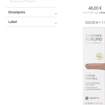
Dr. Hauschka
10
46,00 €
Einzelpreis
inkl. MwSt. zzgl.
Vers
ESTÉE LAUDER
1
Label
920,00 € = 1 l
RITUALS
2
SENSAI
12
Sans Soucis
1
Sisley
10
matas Beauty
2