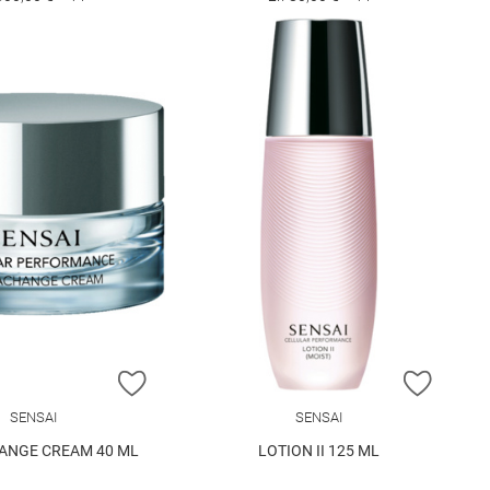
E HINZUFÜGEN
ZUR WUNSCHLISTE HINZUFÜGEN
ZUR W
SENSAI
SENSAI
ANGE CREAM 40 ML
LOTION II 125 ML