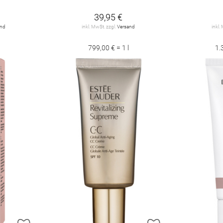
39,95 €
and
inkl. MwSt. zzgl.
Versand
inkl.
799,00 € = 1 l
1.