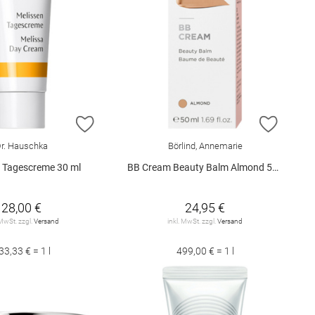
E HINZUFÜGEN
ZUR WUNSCHLISTE HINZUFÜGEN
ZUR W
r. Hauschka
Börlind, Annemarie
n Tagescreme 30 ml
BB Cream Beauty Balm Almond 50 ml
28,00 €
24,95 €
 MwSt. zzgl.
Versand
inkl. MwSt. zzgl.
Versand
33,33 € = 1 l
499,00 € = 1 l