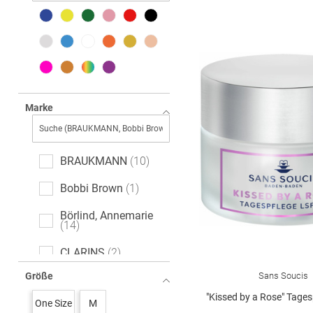
Marke
BRAUKMANN
10
Bobbi Brown
1
Börlind, Annemarie
14
CLARINS
2
Sans Soucis
Größe
Clinique
2
"Kissed by a Rose" Tagespflege 
One Size
M
Declaré
1