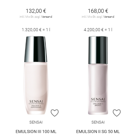
132,00 €
168,00 €
inkl. MwSt. zzgl.
Versand
inkl. MwSt. zzgl.
Versand
1.320,00 € = 1 l
4.200,00 € = 1 l
ZUR WUNSCHLISTE HINZUFÜGEN
ZUR W
SENSAI
SENSAI
EMULSION III 100 ML
EMULSION II SG 50 ML