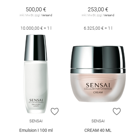
500,00 €
253,00 €
inkl. MwSt. zzgl.
Versand
inkl. MwSt. zzgl.
Versand
10.000,00 € = 1 l
6.325,00 € = 1 l
ZUR WUNSCHLISTE HINZUFÜGEN
ZUR W
SENSAI
SENSAI
Emulsion I 100 ml
CREAM 40 ML