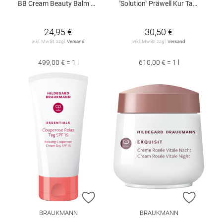
BB Cream Beauty Balm Beige 50 ml
"Solution" Präwell Kur Tag 50 ml
24,95 €
30,50 €
inkl. MwSt. zzgl.
Versand
inkl. MwSt. zzgl.
Versand
499,00 € = 1 l
610,00 € = 1 l
ZUR WUNSCHLISTE HINZUFÜGEN
ZUR W
BRAUKMANN
BRAUKMANN