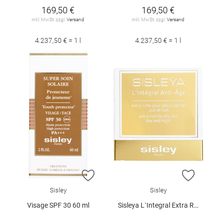
169,50 €
169,50 €
inkl. MwSt. zzgl.
Versand
inkl. MwSt. zzgl.
Versand
4.237,50 € = 1 l
4.237,50 € = 1 l
ZUR WUNSCHLISTE HINZUFÜGEN
ZUR W
Sisley
Sisley
Visage SPF 30 60 ml
Sisleya L`Integral Extra Rich 50 ml