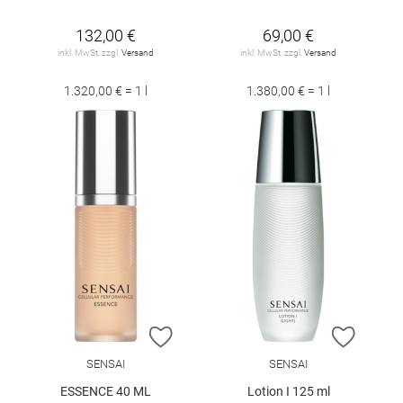
132,00 €
69,00 €
inkl. MwSt. zzgl.
Versand
inkl. MwSt. zzgl.
Versand
1.320,00 € = 1 l
1.380,00 € = 1 l
ZUR WUNSCHLISTE HINZUFÜGEN
ZUR W
SENSAI
SENSAI
ESSENCE 40 ML
Lotion I 125 ml