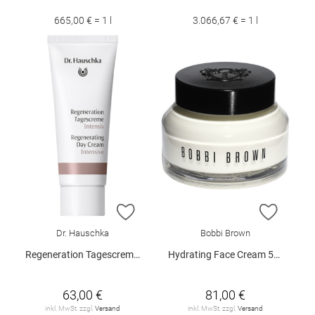
665,00 € = 1 l
3.066,67 € = 1 l
ZUR WUNSCHLISTE HINZUFÜGEN
ZUR W
Dr. Hauschka
Bobbi Brown
Regeneration Tagescreme Intensive 40 ml
Hydrating Face Cream 50 ml
63,00 €
81,00 €
inkl. MwSt. zzgl.
Versand
inkl. MwSt. zzgl.
Versand