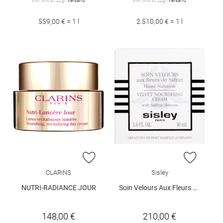
inkl. MwSt. zzgl.
Versand
inkl. MwSt. zzgl.
Versand
559,00 € = 1 l
2.510,00 € = 1 l
ZUR WUNSCHLISTE HINZUFÜGEN
ZUR W
CLARINS
Sisley
NUTRI-RADIANCE JOUR
Soin Velours Aux Fleurs 50 ml
148,00 €
210,00 €