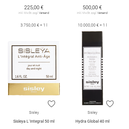
225,00 €
500,00 €
inkl. MwSt. zzgl.
Versand
inkl. MwSt. zzgl.
Versand
3.750,00 € = 1 l
10.000,00 € = 1 l
ZUR WUNSCHLISTE HINZUFÜGEN
ZUR W
Sisley
Sisley
Sisleya L`Integral 50 ml
Hydra Global 40 ml