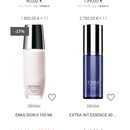
90,00 €
139,00 €
inkl. MwSt. zzgl.
Versand
inkl. MwSt. zzgl.
Versand
1.800,00 € = 1 l
2.780,00 € = 1 l
-17%
ZUR WUNSCHLISTE HINZUFÜGEN
ZUR W
SENSAI
SENSAI
EMULSION II 100 ML
EXTRA INT.ESSENCE 40 ML