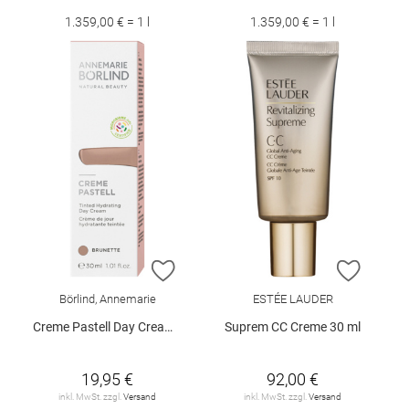
1.359,00 € = 1 l
1.359,00 € = 1 l
ZUR WUNSCHLISTE HINZUFÜGEN
ZUR W
Börlind, Annemarie
ESTÉE LAUDER
Creme Pastell Day Cream Brunette 30 ml
Suprem CC Creme 30 ml
19,95 €
92,00 €
inkl. MwSt. zzgl.
Versand
inkl. MwSt. zzgl.
Versand