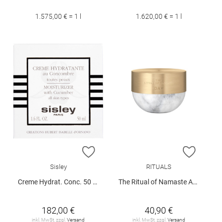
1.575,00 € = 1 l
1.620,00 € = 1 l
ZUR WUNSCHLISTE HINZUFÜGEN
ZUR W
Sisley
RITUALS
Creme Hydrat. Conc. 50 ml
The Ritual of Namaste Ageless Firming Day Cream
182,00 €
40,90 €
inkl. MwSt. zzgl.
Versand
inkl. MwSt. zzgl.
Versand