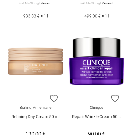
inkl. MwSt. zzgl.
Versand
inkl. MwSt. zzgl.
Versand
933,33 € = 1 l
499,00 € = 1 l
ZUR WUNSCHLISTE HINZUFÜGEN
ZUR W
Börlind, Annemarie
Clinique
Refining Day Cream 50 ml
Repair Wrinkle Cream 50 ml
130,00 €
90,00 €