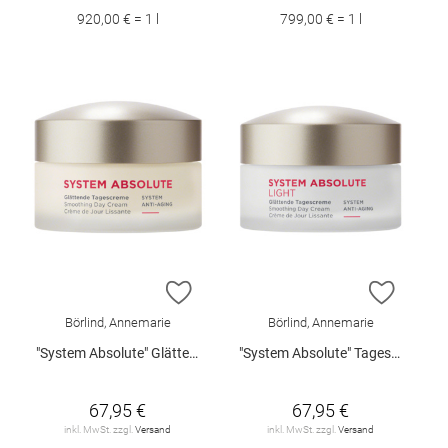
920,00 € = 1 l
799,00 € = 1 l
ZUR WUNSCHLISTE HINZUFÜGEN
ZUR W
Börlind, Annemarie
Börlind, Annemarie
"System Absolute" Glättende Tagescreme 50 ml
"System Absolute" Tagescreme light 50 ml
67,95 €
67,95 €
inkl. MwSt. zzgl.
Versand
inkl. MwSt. zzgl.
Versand