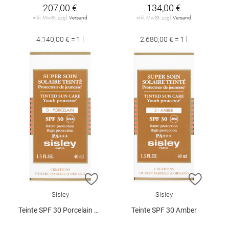
207,00 €
134,00 €
inkl. MwSt. zzgl.
Versand
inkl. MwSt. zzgl.
Versand
4.140,00 € = 1 l
2.680,00 € = 1 l
ZUR WUNSCHLISTE HINZUFÜGEN
ZUR W
Sisley
Sisley
Teinte SPF 30 Porcelain 40 ml
Teinte SPF 30 Amber