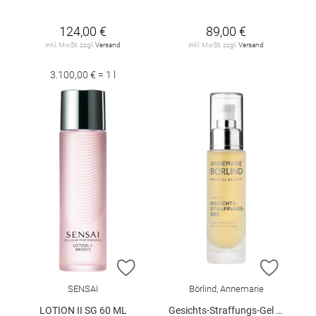
124,00 €
89,00 €
inkl. MwSt. zzgl.
Versand
inkl. MwSt. zzgl.
Versand
3.100,00 € = 1 l
ZUR WUNSCHLISTE HINZUFÜGEN
ZUR W
SENSAI
Börlind, Annemarie
LOTION II SG 60 ML
Gesichts-Straffungs-Gel 50 ml