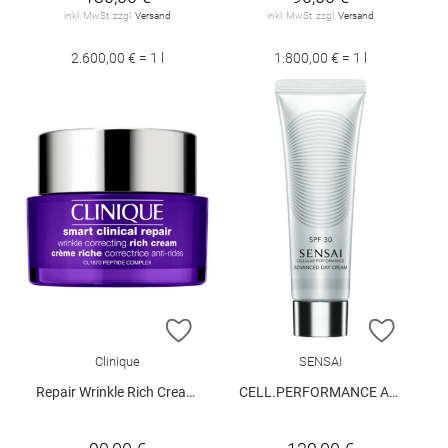
inkl. MwSt. zzgl.
Versand
inkl. MwSt. zzgl.
Versand
2.600,00 € = 1 l
1.800,00 € = 1 l
ZUR WUNSCHLISTE HINZUFÜGEN
ZUR W
Clinique
SENSAI
Repair Wrinkle Rich Cream 50 ml
CELL.PERFORMANCE ADVANCED DAY CREAM