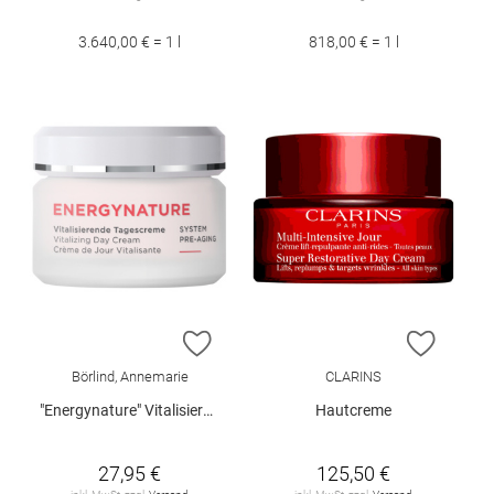
3.640,00 € = 1 l
818,00 € = 1 l
ZUR WUNSCHLISTE HINZUFÜGEN
ZUR W
Börlind, Annemarie
CLARINS
"Energynature" Vitalisierende Tagescreme 50 ml
Hautcreme
27,95 €
125,50 €