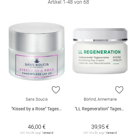
Artikel
1
-
48
von
68
ZUR WUNSCHLISTE HINZUFÜGEN
ZUR W
Sans Soucis
Börlind, Annemarie
"Kissed by a Rose" Tagespflege LSF 20 50 ml
"LL Regeneration" Tagescreme 50 ml
46,00 €
39,95 €
inkl. MwSt. zzgl.
Versand
inkl. MwSt. zzgl.
Versand