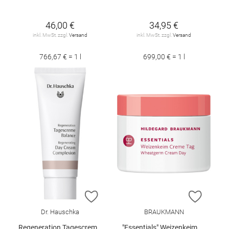
46,00 €
34,95 €
inkl. MwSt. zzgl.
Versand
inkl. MwSt. zzgl.
Versand
766,67 € = 1 l
699,00 € = 1 l
ZUR WUNSCHLISTE HINZUFÜGEN
ZUR W
Dr. Hauschka
BRAUKMANN
Regeneration Tagescreme Bal. 40 ml
"Essentials" Weizenkeim Creme Tag 50 ml