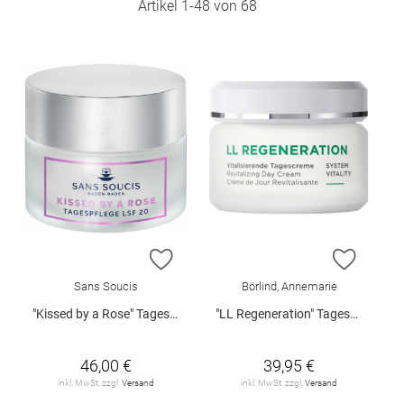
Artikel
1
-
48
von
68
ZUR WUNSCHLISTE HINZUFÜGEN
ZUR W
Sans Soucis
Börlind, Annemarie
"Kissed by a Rose" Tagespflege LSF 20 50 ml
"LL Regeneration" Tagescreme 50 ml
46,00 €
39,95 €
inkl. MwSt. zzgl.
Versand
inkl. MwSt. zzgl.
Versand