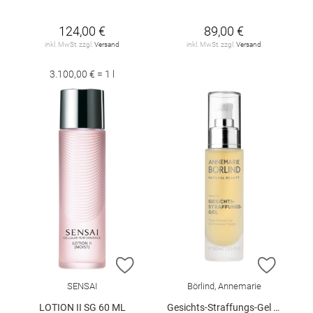
124,00 €
89,00 €
inkl. MwSt. zzgl.
Versand
inkl. MwSt. zzgl.
Versand
3.100,00 € = 1 l
ZUR WUNSCHLISTE HINZUFÜGEN
ZUR W
SENSAI
Börlind, Annemarie
LOTION II SG 60 ML
Gesichts-Straffungs-Gel 50 ml