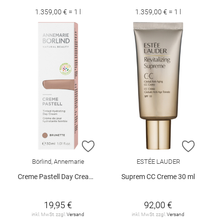
1.359,00 € = 1 l
1.359,00 € = 1 l
ZUR WUNSCHLISTE HINZUFÜGEN
ZUR W
Börlind, Annemarie
ESTÉE LAUDER
Creme Pastell Day Cream Brunette 30 ml
Suprem CC Creme 30 ml
19,95 €
92,00 €
inkl. MwSt. zzgl.
Versand
inkl. MwSt. zzgl.
Versand