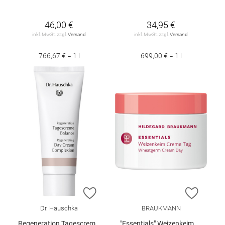
46,00 €
34,95 €
inkl. MwSt. zzgl.
Versand
inkl. MwSt. zzgl.
Versand
766,67 € = 1 l
699,00 € = 1 l
ZUR WUNSCHLISTE HINZUFÜGEN
ZUR W
Dr. Hauschka
BRAUKMANN
Regeneration Tagescreme Bal. 40 ml
"Essentials" Weizenkeim Creme Tag 50 ml