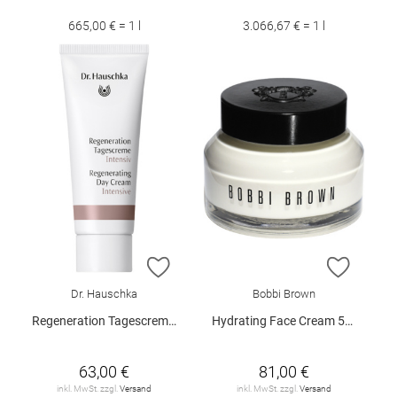
665,00 € = 1 l
3.066,67 € = 1 l
ZUR WUNSCHLISTE HINZUFÜGEN
ZUR W
Dr. Hauschka
Bobbi Brown
Regeneration Tagescreme Intensive 40 ml
Hydrating Face Cream 50 ml
63,00 €
81,00 €
inkl. MwSt. zzgl.
Versand
inkl. MwSt. zzgl.
Versand