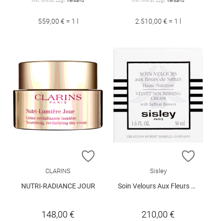
inkl. MwSt. zzgl.
Versand
inkl. MwSt. zzgl.
Versand
559,00 € = 1 l
2.510,00 € = 1 l
ZUR WUNSCHLISTE HINZUFÜGEN
ZUR W
CLARINS
Sisley
NUTRI-RADIANCE JOUR
Soin Velours Aux Fleurs 50 ml
148,00 €
210,00 €