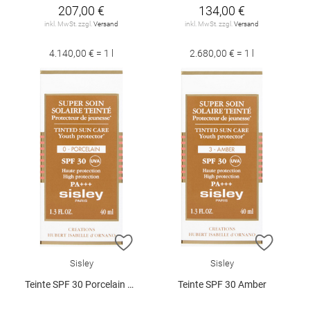
207,00 €
134,00 €
inkl. MwSt. zzgl.
Versand
inkl. MwSt. zzgl.
Versand
4.140,00 € = 1 l
2.680,00 € = 1 l
ZUR WUNSCHLISTE HINZUFÜGEN
ZUR W
Sisley
Sisley
Teinte SPF 30 Porcelain 40 ml
Teinte SPF 30 Amber