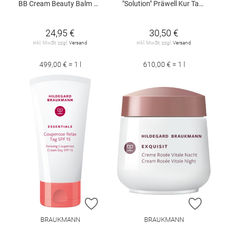
BB Cream Beauty Balm Beige 50 ml
"Solution" Präwell Kur Tag 50 ml
24,95 €
30,50 €
inkl. MwSt. zzgl.
Versand
inkl. MwSt. zzgl.
Versand
499,00 € = 1 l
610,00 € = 1 l
ZUR WUNSCHLISTE HINZUFÜGEN
ZUR W
BRAUKMANN
BRAUKMANN