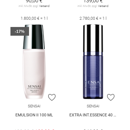
90,00 €
139,00 €
inkl. MwSt. zzgl.
Versand
inkl. MwSt. zzgl.
Versand
1.800,00 € = 1 l
2.780,00 € = 1 l
-17%
ZUR WUNSCHLISTE HINZUFÜGEN
ZUR W
SENSAI
SENSAI
EMULSION II 100 ML
EXTRA INT.ESSENCE 40 ML