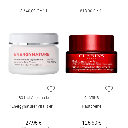
3.640,00 € = 1 l
818,00 € = 1 l
ZUR WUNSCHLISTE HINZUFÜGEN
ZUR W
Börlind, Annemarie
CLARINS
"Energynature" Vitalisierende Tagescreme 50 ml
Hautcreme
27,95 €
125,50 €