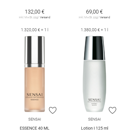
132,00 €
69,00 €
inkl. MwSt. zzgl.
Versand
inkl. MwSt. zzgl.
Versand
1.320,00 € = 1 l
1.380,00 € = 1 l
ZUR WUNSCHLISTE HINZUFÜGEN
ZUR W
SENSAI
SENSAI
ESSENCE 40 ML
Lotion I 125 ml