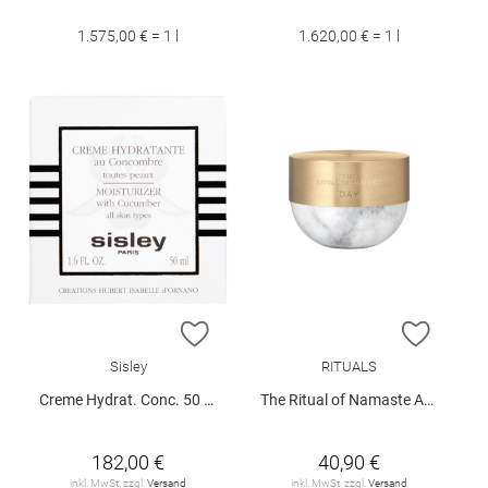
1.575,00 € = 1 l
1.620,00 € = 1 l
ZUR WUNSCHLISTE HINZUFÜGEN
ZUR W
Sisley
RITUALS
Creme Hydrat. Conc. 50 ml
The Ritual of Namaste Ageless Firming Day Cream
182,00 €
40,90 €
inkl. MwSt. zzgl.
Versand
inkl. MwSt. zzgl.
Versand