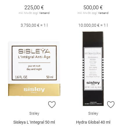
225,00 €
500,00 €
inkl. MwSt. zzgl.
Versand
inkl. MwSt. zzgl.
Versand
3.750,00 € = 1 l
10.000,00 € = 1 l
ZUR WUNSCHLISTE HINZUFÜGEN
ZUR W
Sisley
Sisley
Sisleya L`Integral 50 ml
Hydra Global 40 ml