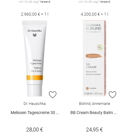
inkl. MwSt. zzgl.
Versand
inkl. MwSt. zzgl.
Versand
2.960,00 € = 1 l
4.200,00 € = 1 l
ZUR WUNSCHLISTE HINZUFÜGEN
ZUR W
Dr. Hauschka
Börlind, Annemarie
Melissen Tagescreme 30 ml
BB Cream Beauty Balm Almond 50 ml
28,00 €
24,95 €