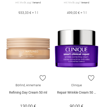
inkl. MwSt. zzgl.
Versand
inkl. MwSt. zzgl.
Versand
933,33 € = 1 l
499,00 € = 1 l
ZUR WUNSCHLISTE HINZUFÜGEN
ZUR W
Börlind, Annemarie
Clinique
Refining Day Cream 50 ml
Repair Wrinkle Cream 50 ml
130,00 €
90,00 €