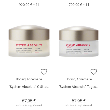
920,00 € = 1 l
799,00 € = 1 l
ZUR WUNSCHLISTE HINZUFÜGEN
ZUR W
Börlind, Annemarie
Börlind, Annemarie
"System Absolute" Glättende Tagescreme 50 ml
"System Absolute" Tagescreme light 50 ml
67,95 €
67,95 €
inkl. MwSt. zzgl.
Versand
inkl. MwSt. zzgl.
Versand