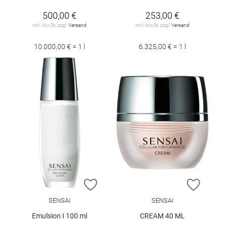
500,00 €
253,00 €
inkl. MwSt. zzgl.
Versand
inkl. MwSt. zzgl.
Versand
10.000,00 € = 1 l
6.325,00 € = 1 l
ZUR WUNSCHLISTE HINZUFÜGEN
ZUR W
SENSAI
SENSAI
Emulsion I 100 ml
CREAM 40 ML