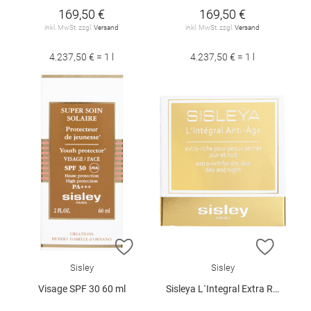
169,50 €
169,50 €
inkl. MwSt. zzgl.
Versand
inkl. MwSt. zzgl.
Versand
4.237,50 € = 1 l
4.237,50 € = 1 l
ZUR WUNSCHLISTE HINZUFÜGEN
ZUR W
Sisley
Sisley
Visage SPF 30 60 ml
Sisleya L`Integral Extra Rich 50 ml