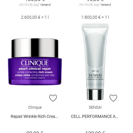
inkl. MwSt. zzgl.
Versand
inkl. MwSt. zzgl.
Versand
2.600,00 € = 1 l
1.800,00 € = 1 l
ZUR WUNSCHLISTE HINZUFÜGEN
ZUR W
Clinique
SENSAI
Repair Wrinkle Rich Cream 50 ml
CELL.PERFORMANCE ADVANCED DAY CREAM