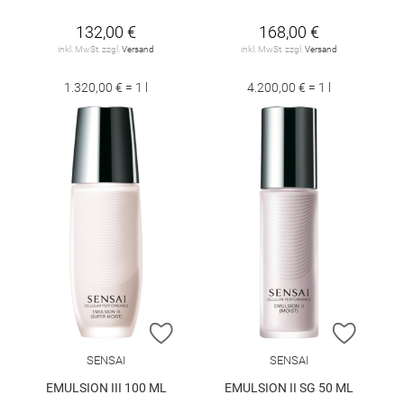
132,00 €
168,00 €
inkl. MwSt. zzgl.
Versand
inkl. MwSt. zzgl.
Versand
1.320,00 € = 1 l
4.200,00 € = 1 l
ZUR WUNSCHLISTE HINZUFÜGEN
ZUR W
SENSAI
SENSAI
EMULSION III 100 ML
EMULSION II SG 50 ML