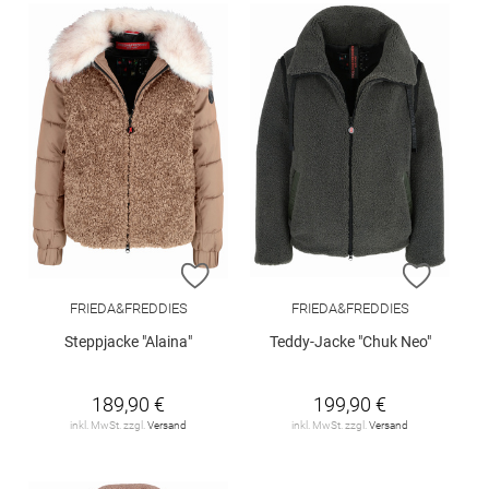
ZUR WUNSCHLISTE HINZUFÜGEN
ZUR W
FRIEDA&FREDDIES
FRIEDA&FREDDIES
Steppjacke "Alaina"
Teddy-Jacke "Chuk Neo"
189,90 €
199,90 €
inkl. MwSt. zzgl.
Versand
inkl. MwSt. zzgl.
Versand