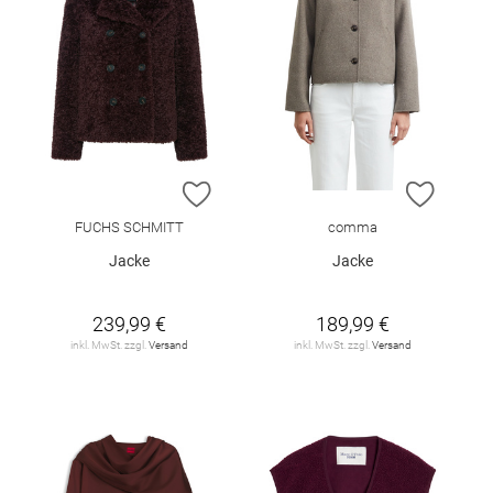
ZUR WUNSCHLISTE HINZUFÜGEN
ZUR W
FUCHS SCHMITT
comma
Jacke
Jacke
239,99 €
189,99 €
inkl. MwSt. zzgl.
Versand
inkl. MwSt. zzgl.
Versand