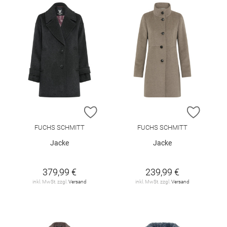
ZUR WUNSCHLISTE HINZUFÜGEN
ZUR W
FUCHS SCHMITT
FUCHS SCHMITT
Jacke
Jacke
379,99 €
239,99 €
inkl. MwSt. zzgl.
Versand
inkl. MwSt. zzgl.
Versand