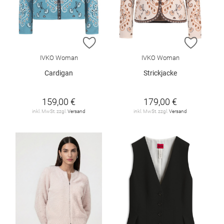
ZUR WUNSCHLISTE HINZUFÜGEN
ZUR W
IVKO Woman
IVKO Woman
Cardigan
Strickjacke
159,00 €
179,00 €
inkl. MwSt. zzgl.
Versand
inkl. MwSt. zzgl.
Versand