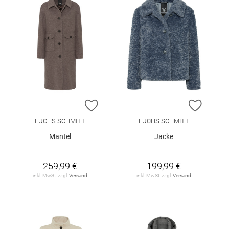
ZUR WUNSCHLISTE HINZUFÜGEN
ZUR W
FUCHS SCHMITT
FUCHS SCHMITT
Mantel
Jacke
259,99 €
199,99 €
inkl. MwSt. zzgl.
Versand
inkl. MwSt. zzgl.
Versand