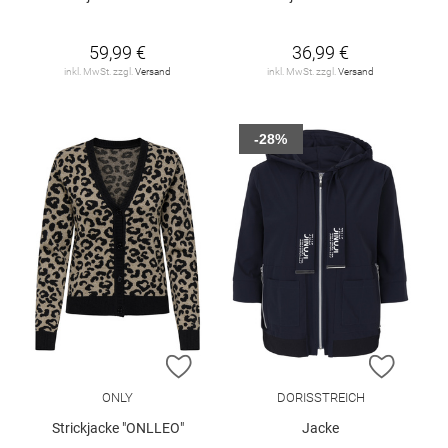
59,99 €
36,99 €
inkl. MwSt. zzgl.
Versand
inkl. MwSt. zzgl.
Versand
-28%
ZUR WUNSCHLISTE HINZUFÜGEN
ZUR W
ONLY
DORISSTREICH
Strickjacke "ONLLEO"
Jacke