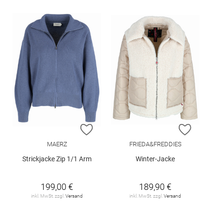
ZUR WUNSCHLISTE HINZUFÜGEN
ZUR W
MAERZ
FRIEDA&FREDDIES
Strickjacke Zip 1/1 Arm
Winter-Jacke
199,00 €
189,90 €
inkl. MwSt. zzgl.
Versand
inkl. MwSt. zzgl.
Versand