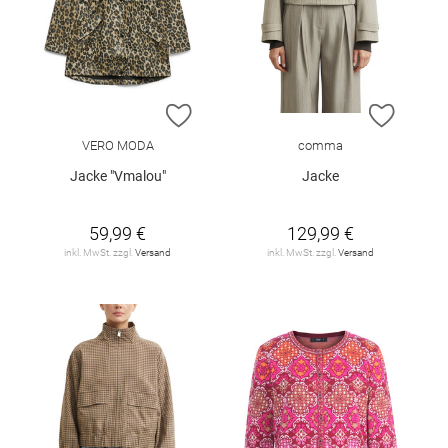
ZUR WUNSCHLISTE HINZUFÜGEN
ZUR W
VERO MODA
comma
Jacke "Vmalou"
Jacke
59,99 €
129,99 €
inkl. MwSt. zzgl.
Versand
inkl. MwSt. zzgl.
Versand