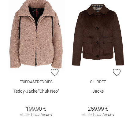
ZUR WUNSCHLISTE HINZUFÜGEN
ZUR W
FRIEDA&FREDDIES
GIL BRET
Teddy-Jacke "Chuk Neo"
Jacke
199,90 €
259,99 €
inkl. MwSt. zzgl.
Versand
inkl. MwSt. zzgl.
Versand