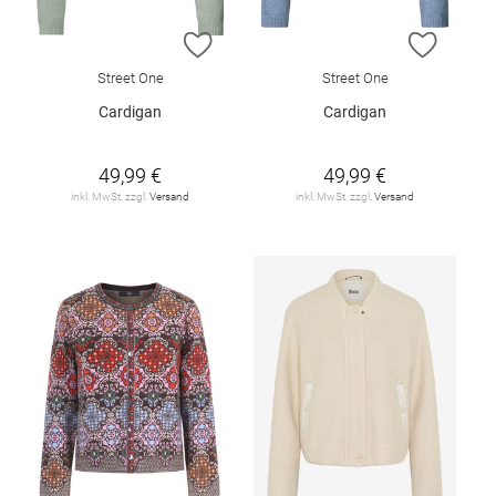
ZUR WUNSCHLISTE HINZUFÜGEN
ZUR W
Street One
Street One
Cardigan
Cardigan
49,99 €
49,99 €
inkl. MwSt. zzgl.
Versand
inkl. MwSt. zzgl.
Versand