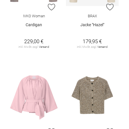
ZUR WUNSCHLISTE HINZUFÜGEN
ZUR W
IVKO Woman
BRAX
Cardigan
Jacke "Hazel"
229,00 €
179,95 €
inkl. MwSt. zzgl.
Versand
inkl. MwSt. zzgl.
Versand