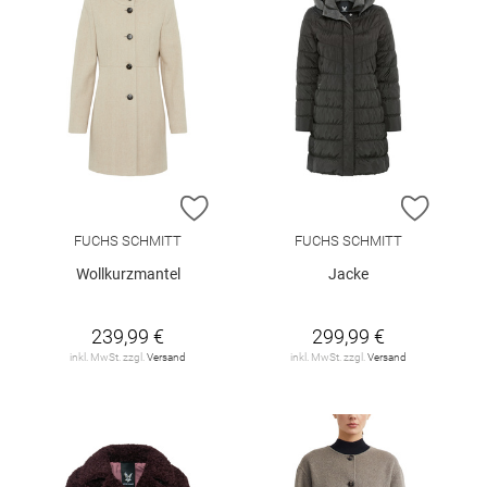
ZUR WUNSCHLISTE HINZUFÜGEN
ZUR W
FUCHS SCHMITT
FUCHS SCHMITT
Wollkurzmantel
Jacke
239,99 €
299,99 €
inkl. MwSt. zzgl.
Versand
inkl. MwSt. zzgl.
Versand