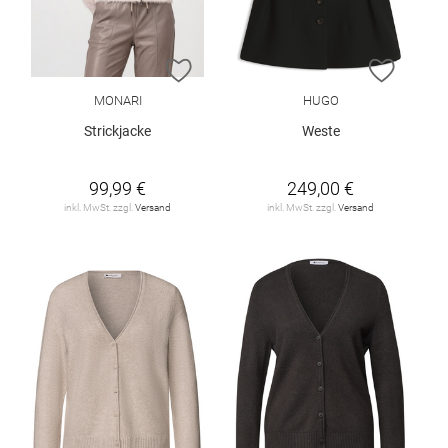
ZUR WUNSCHLISTE HINZUFÜGEN
ZUR W
MONARI
HUGO
Strickjacke
Weste
99,99 €
249,00 €
inkl. MwSt. zzgl.
Versand
inkl. MwSt. zzgl.
Versand