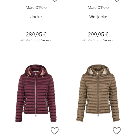
Marc O'Polo
Marc O'Polo
Jacke
Wolljacke
289,95 €
299,95 €
inkl. MwSt. zzgl.
Versand
inkl. MwSt. zzgl.
Versand
ZUR WUNSCHLISTE HINZUFÜGEN
ZUR W