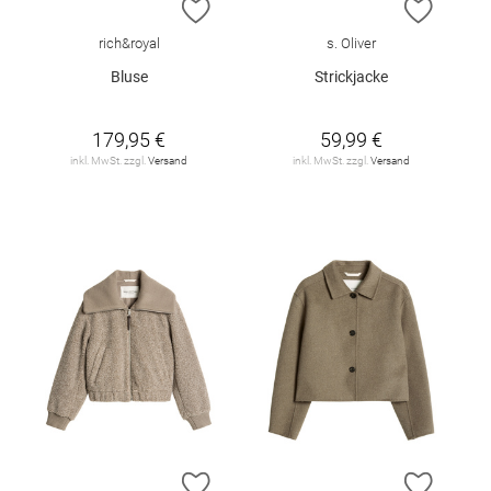
ZUR WUNSCHLISTE HINZUFÜGEN
ZUR W
rich&royal
s. Oliver
Bluse
Strickjacke
179,95 €
59,99 €
inkl. MwSt. zzgl.
Versand
inkl. MwSt. zzgl.
Versand
ZUR WUNSCHLISTE HINZUFÜGEN
ZUR W