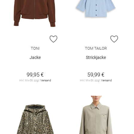
ZUR WUNSCHLISTE HINZUFÜGEN
ZUR W
TONI
TOM TAILOR
Jacke
Strickjacke
99,95 €
59,99 €
inkl. MwSt. zzgl.
Versand
inkl. MwSt. zzgl.
Versand