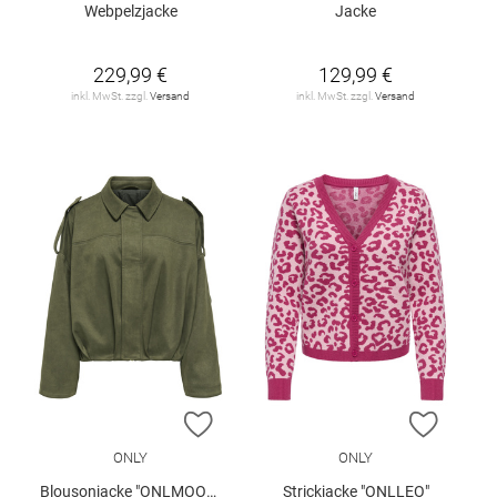
Webpelzjacke
Jacke
229,99 €
129,99 €
inkl. MwSt. zzgl.
Versand
inkl. MwSt. zzgl.
Versand
ZUR WUNSCHLISTE HINZUFÜGEN
ZUR W
ONLY
ONLY
Blousonjacke "ONLMOON-STINA"
Strickjacke "ONLLEO"