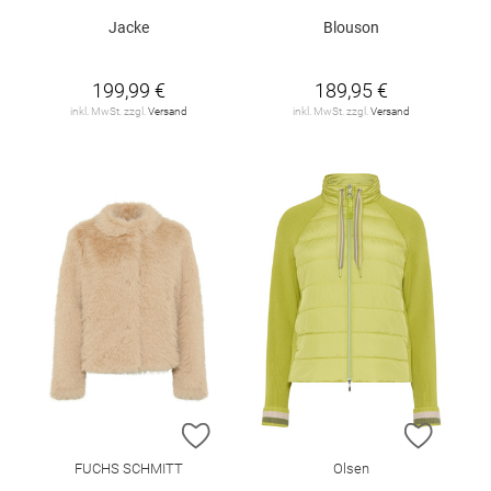
Jacke
Blouson
199,99 €
189,95 €
inkl. MwSt. zzgl.
Versand
inkl. MwSt. zzgl.
Versand
ZUR WUNSCHLISTE HINZUFÜGEN
ZUR W
FUCHS SCHMITT
Olsen