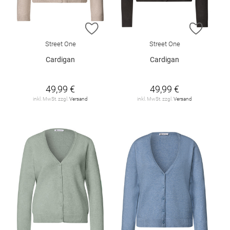
ZUR WUNSCHLISTE HINZUFÜGEN
ZUR W
Street One
Street One
Cardigan
Cardigan
49,99 €
49,99 €
inkl. MwSt. zzgl.
Versand
inkl. MwSt. zzgl.
Versand