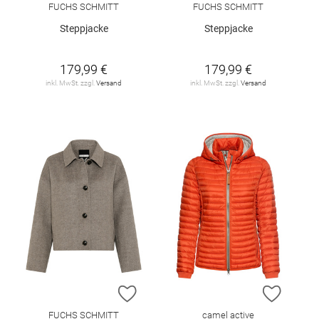
FUCHS SCHMITT
FUCHS SCHMITT
Steppjacke
Steppjacke
179,99 €
179,99 €
inkl. MwSt. zzgl.
Versand
inkl. MwSt. zzgl.
Versand
ZUR WUNSCHLISTE HINZUFÜGEN
ZUR W
FUCHS SCHMITT
camel active