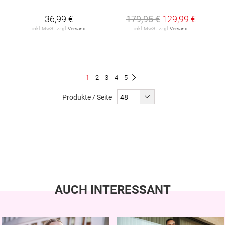
36,99 €
179,95 €
129,99 €
inkl. MwSt. zzgl.
Versand
inkl. MwSt. zzgl.
Versand
Seite
Du
Seite
Seite
Seite
Seite
1
2
3
4
5
Seite
Weiter
liest
Produkte / Seite
gerade
Seite
AUCH INTERESSANT