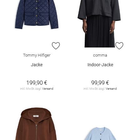
ZUR WUNSCHLISTE HINZUFÜGEN
ZUR W
Tommy Hilfiger
comma
Jacke
Indoor-Jacke
199,90 €
99,99 €
inkl. MwSt. zzgl.
Versand
inkl. MwSt. zzgl.
Versand