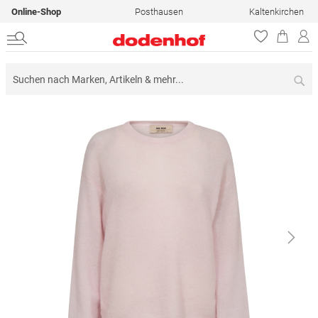
Online-Shop
Posthausen
Kaltenkirchen
Su
Zum
Ende
der
Bildergalerie
springen