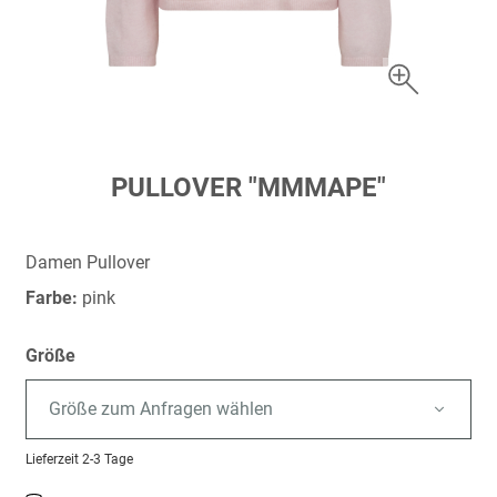
Zum
PULLOVER "MMMAPE"
Anfang
der
Bildergalerie
Damen Pullover
springen
Farbe:
pink
Größe
Größe zum Anfragen wählen
Lieferzeit
2-3 Tage