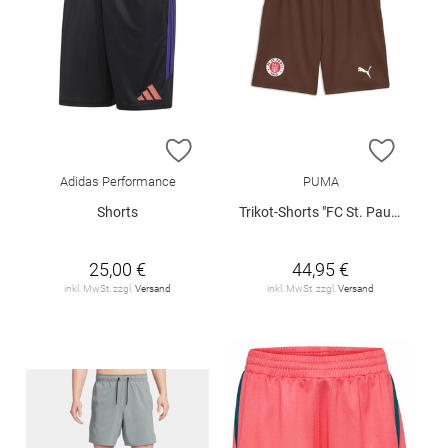
ZUR WUNSCHLISTE HINZUFÜGEN
ZUR W
Adidas Performance
PUMA
Shorts
Trikot-Shorts "FC St. Pauli 26/27"
25,00 €
44,95 €
inkl. MwSt. zzgl.
Versand
inkl. MwSt. zzgl.
Versand