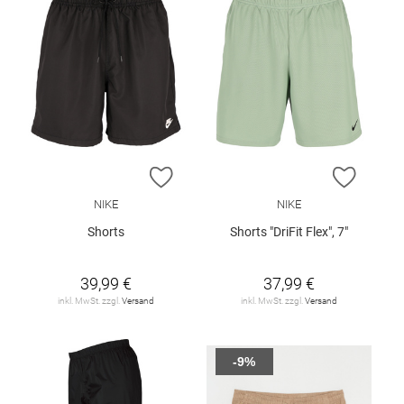
ZUR WUNSCHLISTE HINZUFÜGEN
ZUR W
NIKE
NIKE
Shorts
Shorts "DriFit Flex", 7"
39,99 €
37,99 €
inkl. MwSt. zzgl.
Versand
inkl. MwSt. zzgl.
Versand
-9%