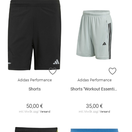
ZUR WUNSCHLISTE HINZUFÜGEN
ZUR W
Adidas Performance
Adidas Performance
Shorts
Shorts "Workout Essentials Base"
50,00 €
35,00 €
inkl. MwSt. zzgl.
Versand
inkl. MwSt. zzgl.
Versand