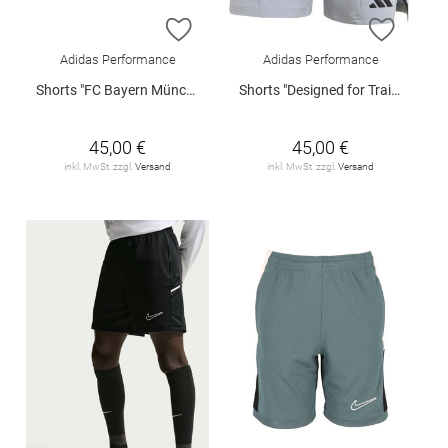
ZUR WUNSCHLISTE HINZUFÜGEN
ZUR W
Adidas Performance
Adidas Performance
Shorts "FC Bayern München Heimtrikot"
Shorts "Designed for Training"
45,00 €
45,00 €
inkl. MwSt. zzgl.
Versand
inkl. MwSt. zzgl.
Versand