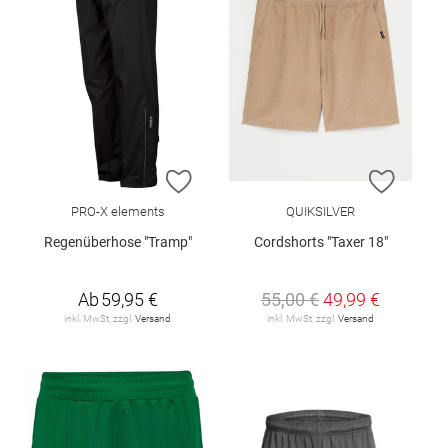
ZUR WUNSCHLISTE HINZUFÜGEN
ZUR W
PRO-X elements
QUIKSILVER
Regenüberhose "Tramp"
Cordshorts "Taxer 18"
Ab
59,95 €
55,00 €
49,99 €
inkl. MwSt. zzgl.
Versand
inkl. MwSt. zzgl.
Versand