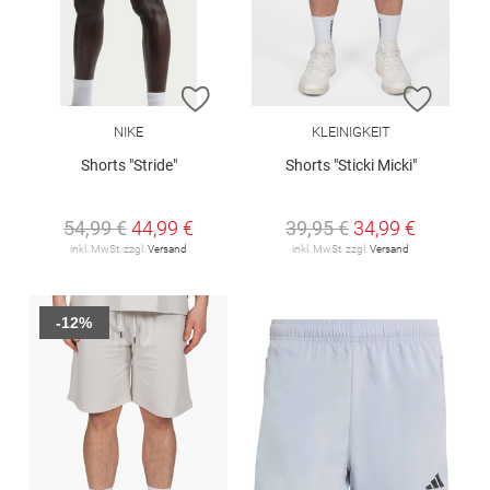
ZUR WUNSCHLISTE HINZUFÜGEN
ZUR W
NIKE
KLEINIGKEIT
Shorts "Stride"
Shorts "Sticki Micki"
54,99 €
44,99 €
39,95 €
34,99 €
inkl. MwSt. zzgl.
Versand
inkl. MwSt. zzgl.
Versand
-12%