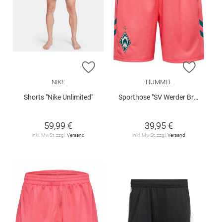
ZUR WUNSCHLISTE HINZUFÜGEN
ZUR W
NIKE
HUMMEL
Shorts "Nike Unlimited"
Sporthose "SV Werder Bremen 3rd 2026/27 Kids"
59,99 €
39,95 €
inkl. MwSt. zzgl.
Versand
inkl. MwSt. zzgl.
Versand