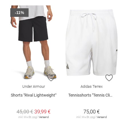
-11%
ZUR WUNSCHLISTE HINZUFÜGEN
ZUR W
Under Armour
Adidas Terrex
Shorts "Rival Lightweight"
Tennisshorts "Tennis Climacool"
45,00 €
39,99 €
75,00 €
inkl. MwSt. zzgl.
Versand
inkl. MwSt. zzgl.
Versand