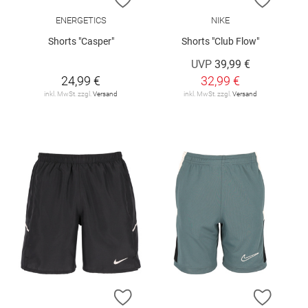
ENERGETICS
NIKE
Shorts "Casper"
Shorts "Club Flow"
UVP
39,99 €
24,99 €
32,99 €
inkl. MwSt. zzgl.
Versand
inkl. MwSt. zzgl.
Versand
ZUR WUNSCHLISTE HINZUFÜGEN
ZUR W