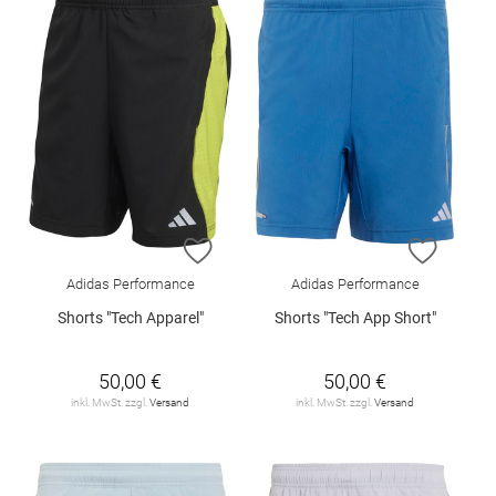
ZUR WUNSCHLISTE HINZUFÜGEN
ZUR W
Adidas Performance
Adidas Performance
Shorts "Tech Apparel"
Shorts "Tech App Short"
50,00 €
50,00 €
inkl. MwSt. zzgl.
Versand
inkl. MwSt. zzgl.
Versand