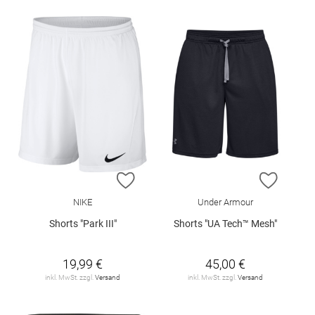
ZUR WUNSCHLISTE HINZUFÜGEN
ZUR W
NIKE
Under Armour
Shorts "Park III"
Shorts "UA Tech™ Mesh"
19,99 €
45,00 €
inkl. MwSt. zzgl.
Versand
inkl. MwSt. zzgl.
Versand