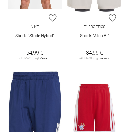
ZUR WUNSCHLISTE HINZUFÜGEN
ZUR W
NIKE
ENERGETICS
Shorts "Stride Hybrid"
Shorts "Allen VI"
64,99 €
34,99 €
inkl. MwSt. zzgl.
Versand
inkl. MwSt. zzgl.
Versand