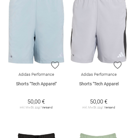
ZUR WUNSCHLISTE HINZUFÜGEN
ZUR W
Adidas Performance
Adidas Performance
Shorts "Tech Apparel"
Shorts "Tech Apparel
50,00 €
50,00 €
inkl. MwSt. zzgl.
Versand
inkl. MwSt. zzgl.
Versand