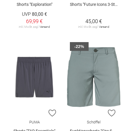
Shorts "Exploration"
Shorts "Future Icons 3-Stripes"
UVP
80,00 €
69,99 €
45,00 €
inkl. MwSt. zzgl.
Versand
inkl. MwSt. zzgl.
Versand
-22%
ZUR WUNSCHLISTE HINZUFÜGEN
ZUR W
PUMA
Schöffel
Shorts "TAD Essentials"
Funktionsshorts "Circ Smue"