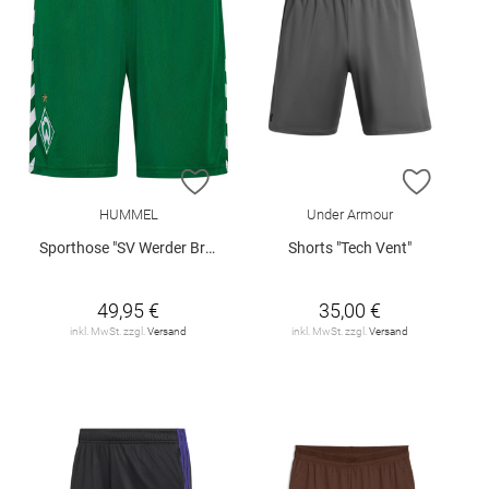
ZUR WUNSCHLISTE HINZUFÜGEN
ZUR W
HUMMEL
Under Armour
Sporthose "SV Werder Bremen Home 2026/27"
Shorts "Tech Vent"
49,95 €
35,00 €
inkl. MwSt. zzgl.
Versand
inkl. MwSt. zzgl.
Versand