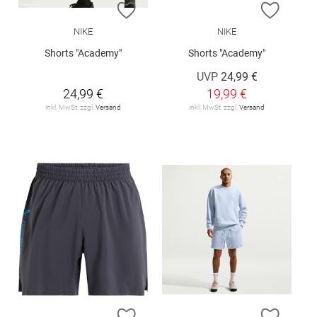
ZUR WUNSCHLISTE HINZUFÜGEN
ZUR W
NIKE
NIKE
Shorts "Academy"
Shorts "Academy"
UVP
24,99 €
24,99 €
19,99 €
inkl. MwSt. zzgl.
Versand
inkl. MwSt. zzgl.
Versand
ZUR WUNSCHLISTE HINZUFÜGEN
ZUR W