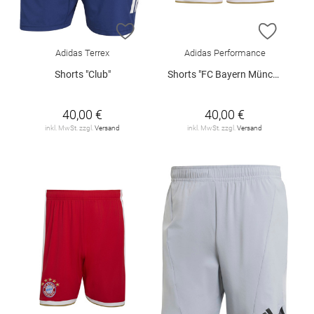
ZUR WUNSCHLISTE HINZUFÜGEN
ZUR W
Adidas Terrex
Adidas Performance
Shorts "Club"
Shorts "FC Bayern München Heimtrikot"
40,00 €
40,00 €
inkl. MwSt. zzgl.
Versand
inkl. MwSt. zzgl.
Versand