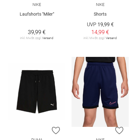
NIKE
NIKE
Laufshorts "Miler"
Shorts
UVP
19,99 €
39,99 €
14,99 €
inkl. MwSt. zzgl.
Versand
inkl. MwSt. zzgl.
Versand
ZUR WUNSCHLISTE HINZUFÜGEN
ZUR W
PUMA
NIKE