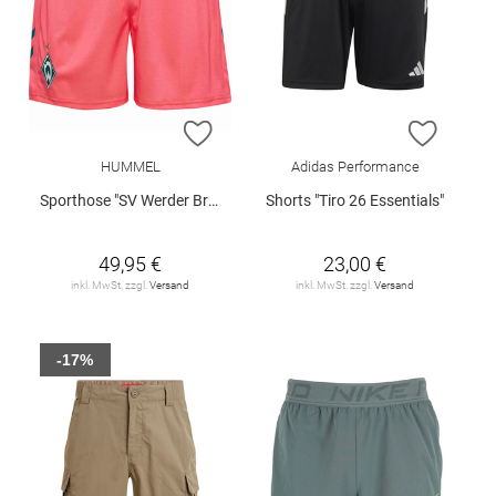
ZUR WUNSCHLISTE HINZUFÜGEN
ZUR W
HUMMEL
Adidas Performance
Sporthose "SV Werder Bremen 3rd 2026/27"
Shorts "Tiro 26 Essentials"
49,95 €
23,00 €
inkl. MwSt. zzgl.
Versand
inkl. MwSt. zzgl.
Versand
-17%