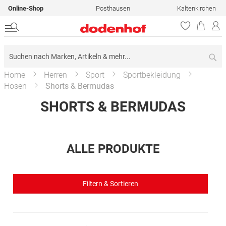
Online-Shop
Posthausen
Kaltenkirchen
Su
Home
Herren
Sport
Sportbekleidung
Hosen
Shorts & Bermudas
SHORTS & BERMUDAS
ALLE PRODUKTE
Filtern & Sortieren