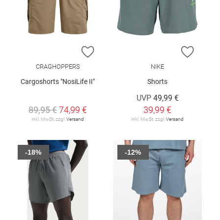
ZUR WUNSCHLISTE HINZUFÜGEN
ZUR W
CRAGHOPPERS
NIKE
Cargoshorts "NosiLife II"
Shorts
UVP
49,99 €
89,95 €
74,99 €
39,99 €
inkl. MwSt. zzgl.
Versand
inkl. MwSt. zzgl.
Versand
-18%
-12%