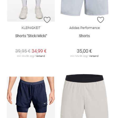
ZUR WUNSCHLISTE HINZUFÜGEN
ZUR W
KLEINIGKEIT
Adidas Performance
Shorts "Sticki Micki"
Shorts
39,95 €
34,99 €
35,00 €
inkl. MwSt. zzgl.
Versand
inkl. MwSt. zzgl.
Versand