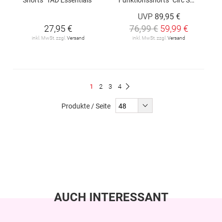
UVP
89,95 €
27,95 €
76,99 €
59,99 €
inkl. MwSt. zzgl.
Versand
inkl. MwSt. zzgl.
Versand
Seite
Du
Seite
Seite
Seite
1
2
3
4
Seite
Weiter
liest
Produkte / Seite
gerade
Seite
AUCH INTERESSANT