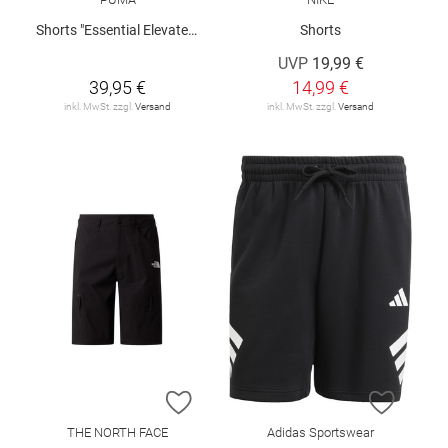
Shorts "Essential Elevated"
Shorts
UVP
19,99 €
39,95 €
14,99 €
inkl. MwSt. zzgl.
Versand
inkl. MwSt. zzgl.
Versand
ZUR WUNSCHLISTE HINZUFÜGEN
ZUR W
THE NORTH FACE
Adidas Sportswear