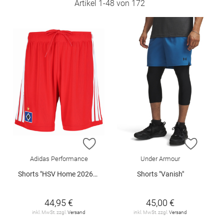
Artikel
1
-
48
von
172
ZUR WUNSCHLISTE HINZUFÜGEN
ZUR W
Adidas Performance
Under Armour
Shorts "HSV Home 2026/2027"
Shorts "Vanish"
44,95 €
45,00 €
inkl. MwSt. zzgl.
Versand
inkl. MwSt. zzgl.
Versand