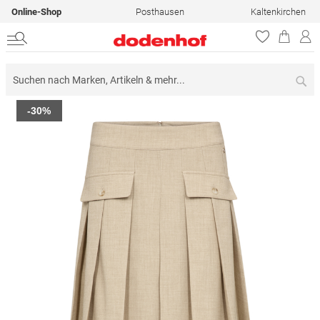
Online-Shop
Posthausen
Kaltenkirchen
Su
Zum
-30%
Ende
der
Bildergalerie
springen