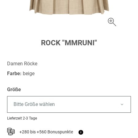
Zum
ROCK "MMRUNI"
Anfang
der
Bildergalerie
Damen Röcke
springen
Farbe:
beige
Größe
Bitte Größe wählen
Lieferzeit
2-3 Tage
+280 bis +560 Bonuspunkte
i