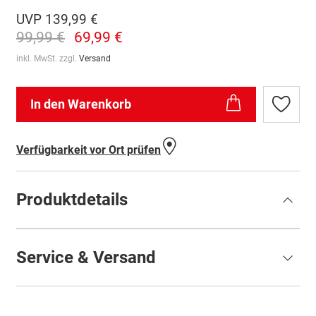
UVP
139,99 €
99,99 €
69,99 €
inkl. MwSt. zzgl.
Versand
In den Warenkorb
Zur
Wunschl
hinzufü
Verfügbarkeit vor Ort prüfen
Produktdetails
Service & Versand