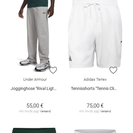
ZUR WUNSCHLISTE HINZUFÜGEN
ZUR W
Under Armour
Adidas Terrex
Jogginghose "Rival Ligtweight"
Tennisshorts "Tennis Climacool"
55,00 €
75,00 €
inkl. MwSt. zzgl.
Versand
inkl. MwSt. zzgl.
Versand