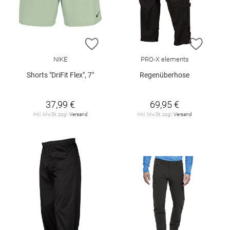
ZUR WUNSCHLISTE HINZUFÜGEN
ZUR W
NIKE
PRO-X elements
Shorts "DriFit Flex", 7"
Regenüberhose
37,99 €
69,95 €
inkl. MwSt. zzgl.
Versand
inkl. MwSt. zzgl.
Versand