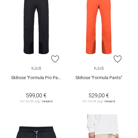
ZUR WUNSCHLISTE HINZUFÜGEN
ZUR W
KJUS
KJUS
Skihose "Formula Pro Pants"
Skihose "Formula Pants"
599,00 €
529,00 €
inkl. MwSt. zzgl.
Versand
inkl. MwSt. zzgl.
Versand