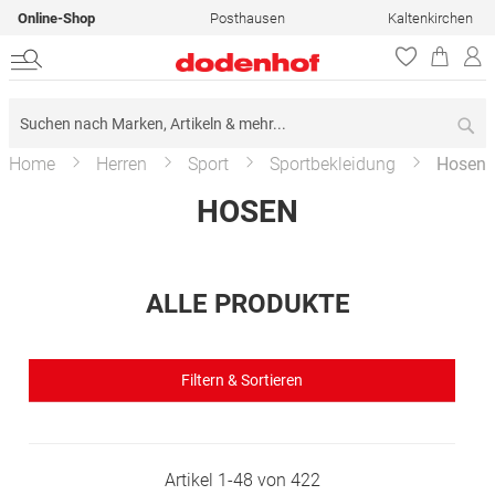
Online-Shop
Posthausen
Kaltenkirchen
Su
Home
Herren
Sport
Sportbekleidung
Hosen
HOSEN
ALLE PRODUKTE
Filtern & Sortieren
Artikel
1
-
48
von
422