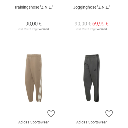
Trainingshose "Z.N.E."
Jogginghose "Z.N.E."
90,00 €
90,00 €
69,99 €
inkl. MwSt. zzgl.
Versand
inkl. MwSt. zzgl.
Versand
ZUR WUNSCHLISTE HINZUFÜGEN
ZUR W
Adidas Sportswear
Adidas Sportswear