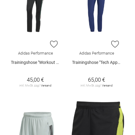
ZUR WUNSCHLISTE HINZUFÜGEN
ZUR W
Adidas Performance
Adidas Performance
Trainingshose "Workout Essentials"
Trainingshose "Tech Apparel"
45,00 €
65,00 €
inkl. MwSt. zzgl.
Versand
inkl. MwSt. zzgl.
Versand