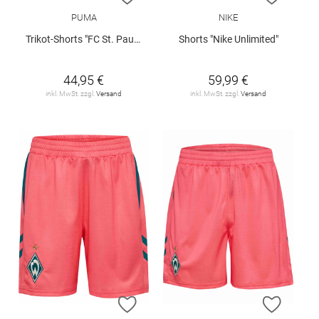
PUMA
NIKE
Trikot-Shorts "FC St. Pauli 26/27"
Shorts "Nike Unlimited"
44,95 €
59,99 €
inkl. MwSt. zzgl.
Versand
inkl. MwSt. zzgl.
Versand
ZUR WUNSCHLISTE HINZUFÜGEN
ZUR W