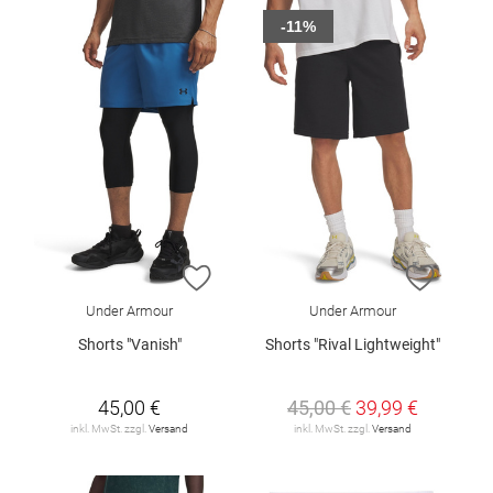
-11%
ZUR WUNSCHLISTE HINZUFÜGEN
ZUR W
Under Armour
Under Armour
Shorts "Vanish"
Shorts "Rival Lightweight"
45,00 €
45,00 €
39,99 €
inkl. MwSt. zzgl.
Versand
inkl. MwSt. zzgl.
Versand