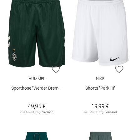
ZUR WUNSCHLISTE HINZUFÜGEN
ZUR W
HUMMEL
NIKE
Sporthose "Werder Bremen Away 26/27"
Shorts "Park III"
49,95 €
19,99 €
inkl. MwSt. zzgl.
Versand
inkl. MwSt. zzgl.
Versand