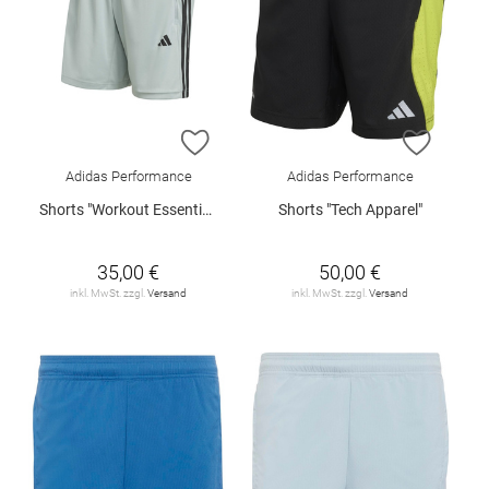
ZUR WUNSCHLISTE HINZUFÜGEN
ZUR W
Adidas Performance
Adidas Performance
Shorts "Workout Essentials Base"
Shorts "Tech Apparel"
35,00 €
50,00 €
inkl. MwSt. zzgl.
Versand
inkl. MwSt. zzgl.
Versand