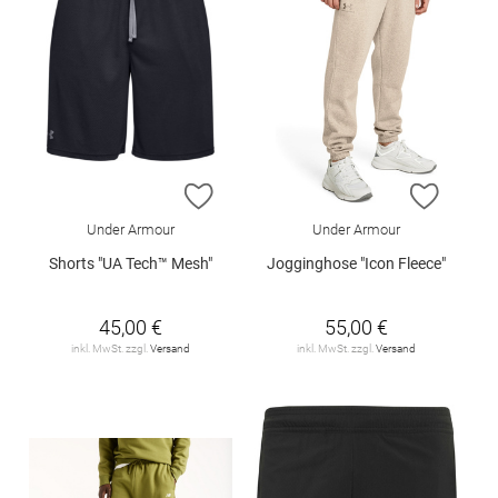
ZUR WUNSCHLISTE HINZUFÜGEN
ZUR W
Under Armour
Under Armour
Shorts "UA Tech™ Mesh"
Jogginghose "Icon Fleece"
45,00 €
55,00 €
inkl. MwSt. zzgl.
Versand
inkl. MwSt. zzgl.
Versand