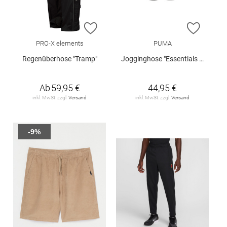
ZUR WUNSCHLISTE HINZUFÜGEN
ZUR W
PRO-X elements
PUMA
Regenüberhose "Tramp"
Jogginghose "Essentials No. 1"
Ab
59,95 €
44,95 €
inkl. MwSt. zzgl.
Versand
inkl. MwSt. zzgl.
Versand
-9%