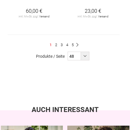
60,00 €
23,00 €
inkl. MwSt. zzgl.
Versand
inkl. MwSt. zzgl.
Versand
Seite
Du
Seite
Seite
Seite
Seite
1
2
3
4
5
Seite
Weiter
liest
Produkte / Seite
gerade
Seite
AUCH INTERESSANT