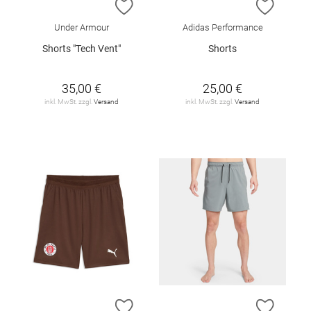
ZUR WUNSCHLISTE HINZUFÜGEN
ZUR W
Under Armour
Adidas Performance
Shorts "Tech Vent"
Shorts
35,00 €
25,00 €
inkl. MwSt. zzgl.
Versand
inkl. MwSt. zzgl.
Versand
ZUR WUNSCHLISTE HINZUFÜGEN
ZUR W