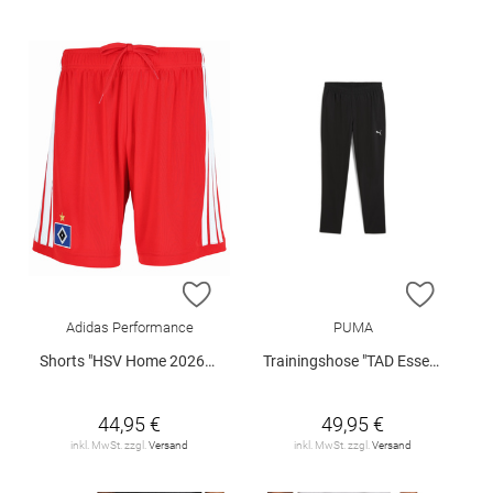
ZUR WUNSCHLISTE HINZUFÜGEN
ZUR W
Adidas Performance
PUMA
Shorts "HSV Home 2026/2027"
Trainingshose "TAD Essentials"
44,95 €
49,95 €
inkl. MwSt. zzgl.
Versand
inkl. MwSt. zzgl.
Versand