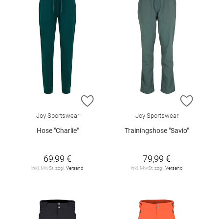
ZUR WUNSCHLISTE HINZUFÜGEN
ZUR W
Joy Sportswear
Joy Sportswear
Hose "Charlie"
Trainingshose "Savio"
69,99 €
79,99 €
inkl. MwSt. zzgl.
Versand
inkl. MwSt. zzgl.
Versand