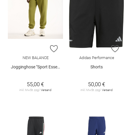
ZUR WUNSCHLISTE HINZUFÜGEN
ZUR W
NEW BALANCE
Adidas Performance
Jogginghose "Sport Essentials"
Shorts
55,00 €
50,00 €
inkl. MwSt. zzgl.
Versand
inkl. MwSt. zzgl.
Versand