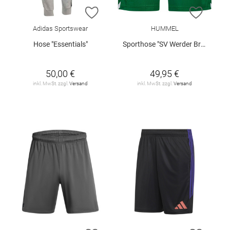
ZUR WUNSCHLISTE HINZUFÜGEN
ZUR W
Adidas Sportswear
HUMMEL
Hose "Essentials"
Sporthose "SV Werder Bremen Home 2026/27"
50,00 €
49,95 €
inkl. MwSt. zzgl.
Versand
inkl. MwSt. zzgl.
Versand