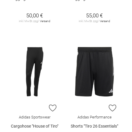
50,00 €
55,00 €
inkl. MwSt. zzgl.
Versand
inkl. MwSt. zzgl.
Versand
ZUR WUNSCHLISTE HINZUFÜGEN
ZUR W
Adidas Sportswear
Adidas Performance
Cargohose "House of Tiro"
Shorts "Tiro 26 Essentials"