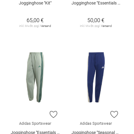
Jogginghose "Kit"
Jogginghose "Essentials Fleece"
65,00 €
50,00 €
inkl. MwSt. zzgl.
Versand
inkl. MwSt. zzgl.
Versand
ZUR WUNSCHLISTE HINZUFÜGEN
ZUR W
Adidas Sportswear
Adidas Sportswear
Jogginghose "Essentials Fleece"
Jogginghose "Seasonal Essentials Fleece"