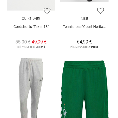
ZUR WUNSCHLISTE HINZUFÜGEN
ZUR W
QUIKSILVER
NIKE
Cordshorts "Taxer 18"
Tennishose "Court Heritage"
55,00 €
49,99 €
64,99 €
inkl. MwSt. zzgl.
Versand
inkl. MwSt. zzgl.
Versand