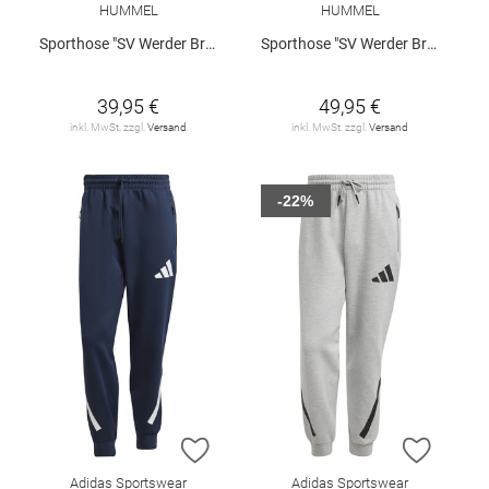
HUMMEL
HUMMEL
Sporthose "SV Werder Bremen 3rd 2026/27 Kids"
Sporthose "SV Werder Bremen 3rd 2026/27"
39,95 €
49,95 €
inkl. MwSt. zzgl.
Versand
inkl. MwSt. zzgl.
Versand
-22%
ZUR WUNSCHLISTE HINZUFÜGEN
ZUR W
Adidas Sportswear
Adidas Sportswear