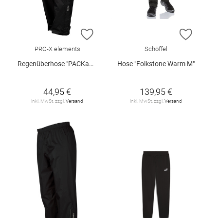
ZUR WUNSCHLISTE HINZUFÜGEN
ZUR W
PRO-X elements
Schöffel
Regenüberhose "PACKable"
Hose "Folkstone Warm M"
44,95 €
139,95 €
inkl. MwSt. zzgl.
Versand
inkl. MwSt. zzgl.
Versand