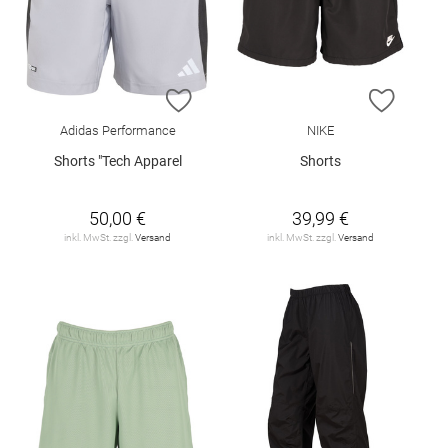
ZUR WUNSCHLISTE HINZUFÜGEN
ZUR W
Adidas Performance
NIKE
Shorts "Tech Apparel
Shorts
50,00 €
39,99 €
inkl. MwSt. zzgl.
Versand
inkl. MwSt. zzgl.
Versand