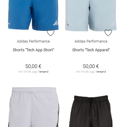
ZUR WUNSCHLISTE HINZUFÜGEN
ZUR W
Adidas Performance
Adidas Performance
Shorts "Tech App Short"
Shorts "Tech Apparel"
50,00 €
50,00 €
inkl. MwSt. zzgl.
Versand
inkl. MwSt. zzgl.
Versand