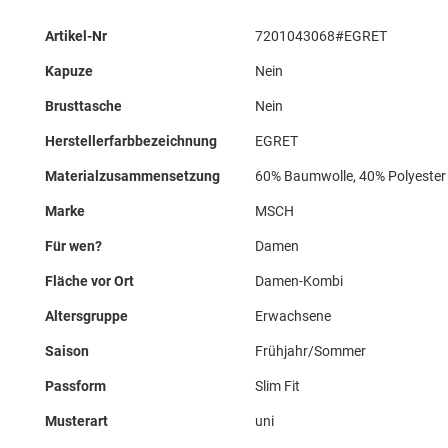
Mehr
Artikel-Nr
7201043068#EGRET
Informationen
Kapuze
Nein
Brusttasche
Nein
Herstellerfarbbezeichnung
EGRET
Materialzusammensetzung
60% Baumwolle, 40% Polyester
Marke
MSCH
Für wen?
Damen
Fläche vor Ort
Damen-Kombi
Altersgruppe
Erwachsene
Saison
Frühjahr/Sommer
Passform
Slim Fit
Musterart
uni