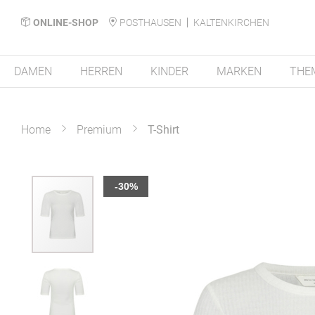
ONLINE-SHOP
POSTHAUSEN
KALTENKIRCHEN
DAMEN
HERREN
KINDER
MARKEN
THE
Home
Premium
T-Shirt
Zum
-30%
Ende
der
Bildergalerie
springen