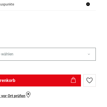
nuspunkte
i
e wählen
arenkorb
Zur
Wunschlist
hinzufügen
 vor Ort prüfen