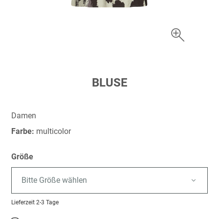
Zum
BLUSE
Anfang
der
Bildergalerie
Damen
springen
Farbe:
multicolor
Größe
Bitte Größe wählen
Lieferzeit
2-3 Tage