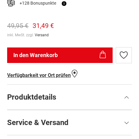
+128 Bonuspunkte
i
49,95 €
31,49 €
inkl. MwSt. zzgl.
Versand
In den Warenkorb
Zur
Wunschl
hinzufü
Verfügbarkeit vor Ort prüfen
Produktdetails
Service & Versand