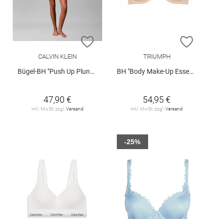
ZUR WUNSCHLISTE HINZUFÜGEN
ZUR W
CALVIN KLEIN
TRIUMPH
Bügel-BH "Push Up Plunge"
BH "Body Make-Up Essent"
47,90 €
54,95 €
inkl. MwSt. zzgl.
Versand
inkl. MwSt. zzgl.
Versand
-25%