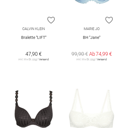
ZUR WUNSCHLISTE HINZUFÜGEN
ZUR W
CALVIN KLEIN
MARIE JO
Bralette "LIFT"
BH "Jane"
47,90 €
99,90 €
Ab
74,99 €
inkl. MwSt. zzgl.
Versand
inkl. MwSt. zzgl.
Versand