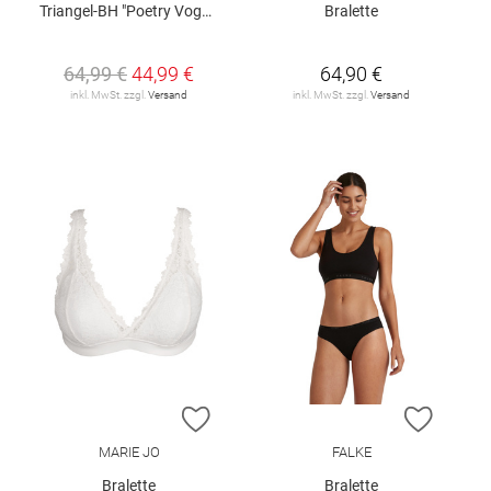
Triangel-BH "Poetry Vogue"
Bralette
64,99 €
44,99 €
64,90 €
inkl. MwSt. zzgl.
Versand
inkl. MwSt. zzgl.
Versand
ZUR WUNSCHLISTE HINZUFÜGEN
ZUR W
MARIE JO
FALKE
Bralette
Bralette