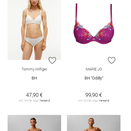
ZUR WUNSCHLISTE HINZUFÜGEN
ZUR W
Tommy Hilfiger
MARIE JO
BH
BH "Odilly"
47,90 €
99,90 €
inkl. MwSt. zzgl.
Versand
inkl. MwSt. zzgl.
Versand