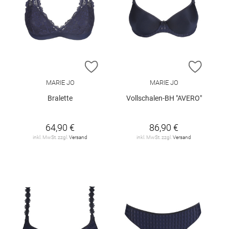
ZUR WUNSCHLISTE HINZUFÜGEN
ZUR W
MARIE JO
MARIE JO
Bralette
Vollschalen-BH "AVERO"
64,90 €
86,90 €
inkl. MwSt. zzgl.
Versand
inkl. MwSt. zzgl.
Versand