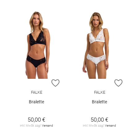
ZUR WUNSCHLISTE HINZUFÜGEN
ZUR W
FALKE
FALKE
Bralette
Bralette
50,00 €
50,00 €
inkl. MwSt. zzgl.
Versand
inkl. MwSt. zzgl.
Versand