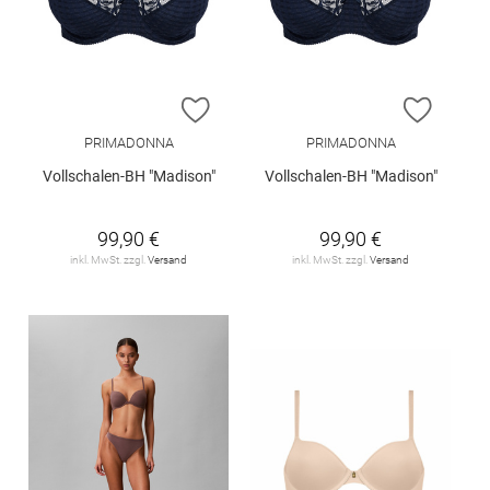
ZUR WUNSCHLISTE HINZUFÜGEN
ZUR W
PRIMADONNA
PRIMADONNA
Vollschalen-BH "Madison"
Vollschalen-BH "Madison"
99,90 €
99,90 €
inkl. MwSt. zzgl.
Versand
inkl. MwSt. zzgl.
Versand