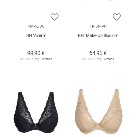
ZUR WUNSCHLISTE HINZUFÜGEN
ZUR W
MARIE JO
TRIUMPH
BH "Avero"
BH "Make-Up Illusion"
99,90 €
64,95 €
inkl. MwSt. zzgl.
Versand
inkl. MwSt. zzgl.
Versand