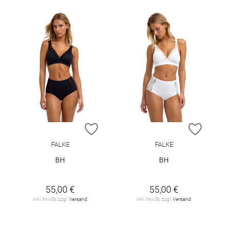
ZUR WUNSCHLISTE HINZUFÜGEN
ZUR W
FALKE
FALKE
BH
BH
55,00 €
55,00 €
inkl. MwSt. zzgl.
Versand
inkl. MwSt. zzgl.
Versand