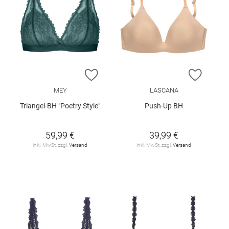
ZUR WUNSCHLISTE HINZUFÜGEN
ZUR W
MEY
LASCANA
Triangel-BH "Poetry Style"
Push-Up BH
59,99 €
39,99 €
inkl. MwSt. zzgl.
Versand
inkl. MwSt. zzgl.
Versand