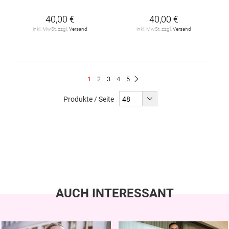
40,00 €
40,00 €
inkl. MwSt. zzgl.
Versand
inkl. MwSt. zzgl.
Versand
Seite
Du
Seite
Seite
Seite
Seite
1
2
3
4
5
Seite
Weiter
liest
Produkte / Seite
gerade
Seite
AUCH INTERESSANT