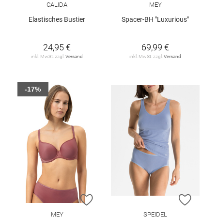
CALIDA
MEY
Elastisches Bustier
Spacer-BH "Luxurious"
24,95 €
69,99 €
inkl. MwSt. zzgl.
Versand
inkl. MwSt. zzgl.
Versand
-17%
ZUR WUNSCHLISTE HINZUFÜGEN
ZUR W
MEY
SPEIDEL