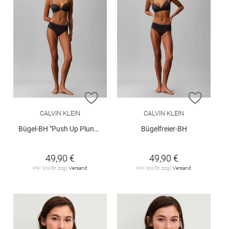
ZUR WUNSCHLISTE HINZUFÜGEN
ZUR W
CALVIN KLEIN
CALVIN KLEIN
Bügel-BH "Push Up Plunge"
Bügelfreier-BH
49,90 €
49,90 €
inkl. MwSt. zzgl.
Versand
inkl. MwSt. zzgl.
Versand