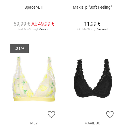
Spacer-BH
Maxislip "Soft Feeling"
59,99 €
Ab
49,99 €
11,99 €
inkl. MwSt. zzgl.
Versand
inkl. MwSt. zzgl.
Versand
-31%
ZUR WUNSCHLISTE HINZUFÜGEN
ZUR W
MEY
MARIE JO