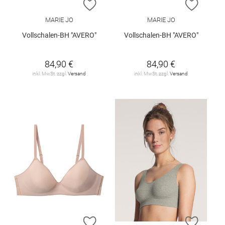
ZUR WUNSCHLISTE HINZUFÜGEN
ZUR W
MARIE JO
MARIE JO
Vollschalen-BH "AVERO"
Vollschalen-BH "AVERO"
84,90 €
84,90 €
inkl. MwSt. zzgl.
Versand
inkl. MwSt. zzgl.
Versand
ZUR WUNSCHLISTE HINZUFÜGEN
ZUR W