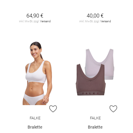
64,90 €
40,00 €
inkl. MwSt. zzgl.
Versand
inkl. MwSt. zzgl.
Versand
ZUR WUNSCHLISTE HINZUFÜGEN
ZUR W
FALKE
FALKE
Bralette
Bralette