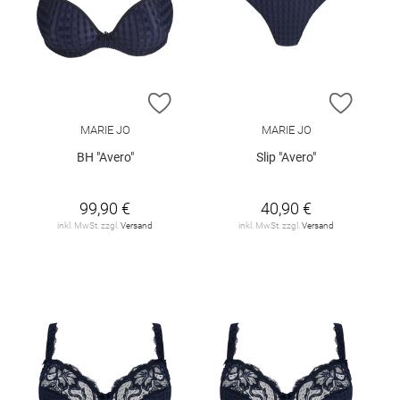
ZUR WUNSCHLISTE HINZUFÜGEN
ZUR W
MARIE JO
MARIE JO
BH "Avero"
Slip "Avero"
99,90 €
40,90 €
inkl. MwSt. zzgl.
Versand
inkl. MwSt. zzgl.
Versand