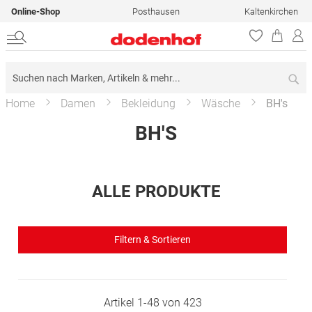
Online-Shop
Posthausen
Kaltenkirchen
Su
Home
Damen
Bekleidung
Wäsche
BH's
BH'S
ALLE PRODUKTE
Filtern & Sortieren
Artikel
1
-
48
von
423