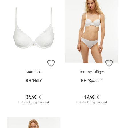
ZUR WUNSCHLISTE HINZUFÜGEN
ZUR W
MARIE JO
Tommy Hilfiger
BH "Nillo"
BH "Spacer"
86,90 €
49,90 €
inkl. MwSt. zzgl.
Versand
inkl. MwSt. zzgl.
Versand