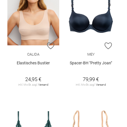
ZUR WUNSCHLISTE HINZUFÜGEN
ZUR W
CALIDA
MEY
Elastisches Bustier
Spacer-BH "Pretty Joan"
24,95 €
79,99 €
inkl. MwSt. zzgl.
Versand
inkl. MwSt. zzgl.
Versand