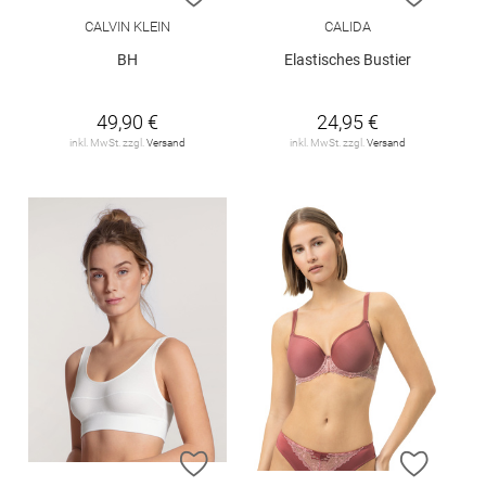
CALVIN KLEIN
CALIDA
BH
Elastisches Bustier
49,90 €
24,95 €
inkl. MwSt. zzgl.
Versand
inkl. MwSt. zzgl.
Versand
ZUR WUNSCHLISTE HINZUFÜGEN
ZUR W