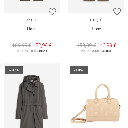
ZUR WUNSCHLISTE HINZUFÜGEN
ZU
CINQUE
CINQUE
Hose
Hose
169,99 €
152,99 €
159,99 €
143,99 €
inkl. MwSt. zzgl.
Versand
inkl. MwSt. zzgl.
Versand
-10%
-10%