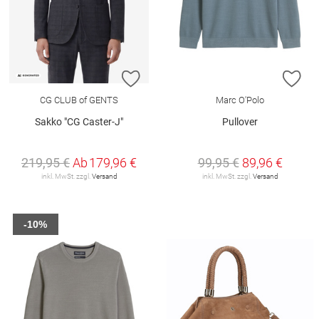
ZUR WUNSCHLISTE HINZUFÜGEN
ZU
CG CLUB of GENTS
Marc O'Polo
Sakko "CG Caster-J"
Pullover
219,95 €
Ab
179,96 €
99,95 €
89,96 €
inkl. MwSt. zzgl.
Versand
inkl. MwSt. zzgl.
Versand
-10%