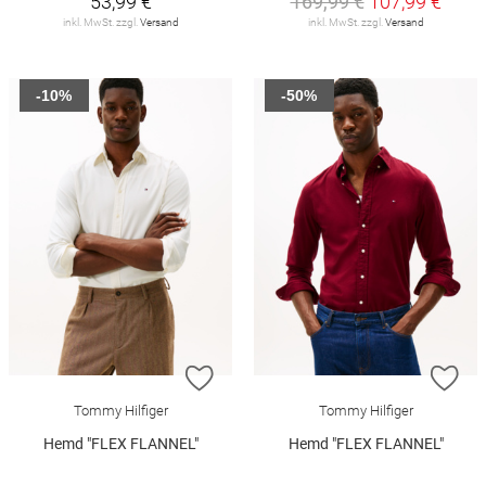
53,99 €
169,99 €
107,99 €
inkl. MwSt. zzgl.
Versand
inkl. MwSt. zzgl.
Versand
-10%
-50%
ZUR WUNSCHLISTE HINZUFÜGEN
ZU
Tommy Hilfiger
Tommy Hilfiger
Hemd "FLEX FLANNEL"
Hemd "FLEX FLANNEL"