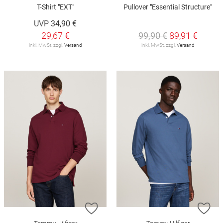
T-Shirt "EXT"
Pullover "Essential Structure"
UVP
34,90 €
29,67 €
99,90 €
89,91 €
inkl. MwSt. zzgl.
Versand
inkl. MwSt. zzgl.
Versand
ZUR WUNSCHLISTE HINZUFÜGEN
ZU