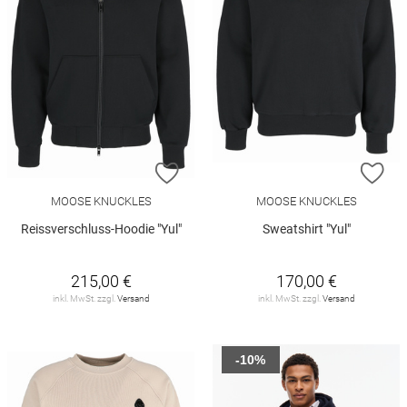
ZUR WUNSCHLISTE HINZUFÜGEN
ZU
MOOSE KNUCKLES
MOOSE KNUCKLES
Reissverschluss-Hoodie "Yul"
Sweatshirt "Yul"
215,00 €
170,00 €
inkl. MwSt. zzgl.
Versand
inkl. MwSt. zzgl.
Versand
-10%