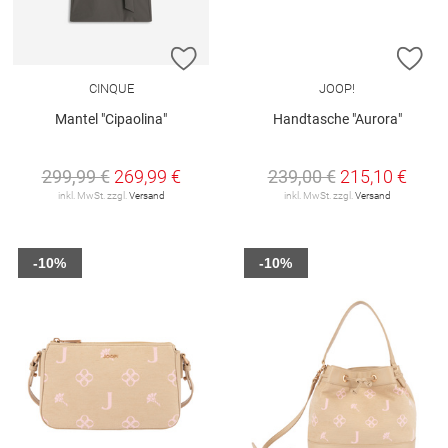
ZUR WUNSCHLISTE HINZUFÜGEN
ZU
CINQUE
JOOP!
Mantel "Cipaolina"
Handtasche "Aurora"
299,99 €
269,99 €
239,00 €
215,10 €
inkl. MwSt. zzgl.
Versand
inkl. MwSt. zzgl.
Versand
-10%
-10%