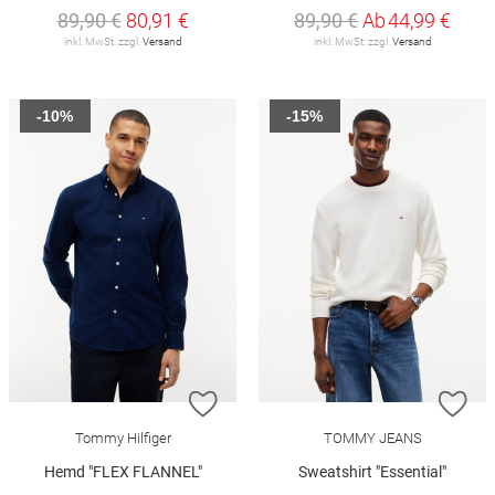
89,90 €
80,91 €
89,90 €
Ab
44,99 €
inkl. MwSt. zzgl.
Versand
inkl. MwSt. zzgl.
Versand
-10%
-15%
ZUR WUNSCHLISTE HINZUFÜGEN
ZU
Tommy Hilfiger
TOMMY JEANS
Hemd "FLEX FLANNEL"
Sweatshirt "Essential"