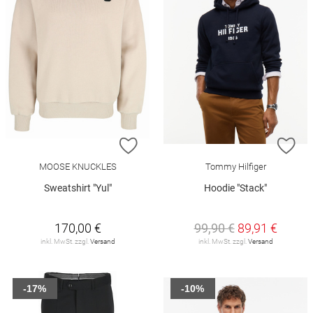
ZUR WUNSCHLISTE HINZUFÜGEN
ZU
MOOSE KNUCKLES
Tommy Hilfiger
Sweatshirt "Yul"
Hoodie "Stack"
170,00 €
99,90 €
89,91 €
inkl. MwSt. zzgl.
Versand
inkl. MwSt. zzgl.
Versand
-17%
-10%