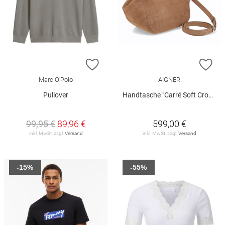
ZUR WUNSCHLISTE HINZUFÜGEN
ZU
Marc O'Polo
AIGNER
Pullover
Handtasche "Carré Soft Croco"
99,95 €
89,96 €
599,00 €
inkl. MwSt. zzgl.
Versand
inkl. MwSt. zzgl.
Versand
-15%
-55%