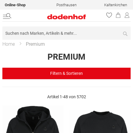
Online-Shop
Posthausen
Kaltenkirchen
Su
Home
Premium
PREMIUM
Filtern & Sortieren
Artikel
1
-
48
von
5702