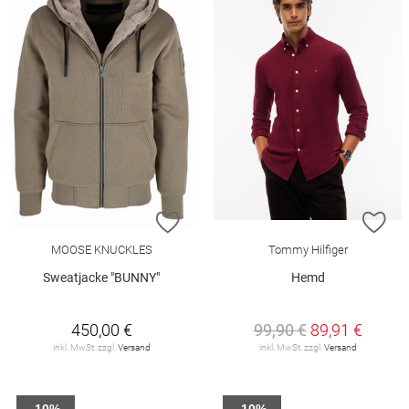
ZUR WUNSCHLISTE HINZUFÜGEN
ZU
MOOSE KNUCKLES
Tommy Hilfiger
Sweatjacke "BUNNY"
Hemd
450,00 €
99,90 €
89,91 €
inkl. MwSt. zzgl.
Versand
inkl. MwSt. zzgl.
Versand