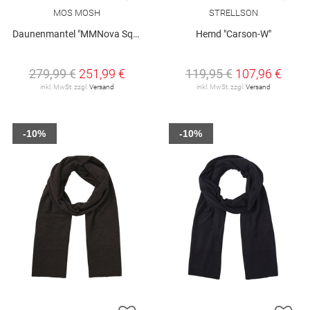
MOS MOSH
STRELLSON
Daunenmantel "MMNova Square"
Hemd "Carson-W"
279,99 €
251,99 €
119,95 €
107,96 €
inkl. MwSt. zzgl.
Versand
inkl. MwSt. zzgl.
Versand
-10%
-10%