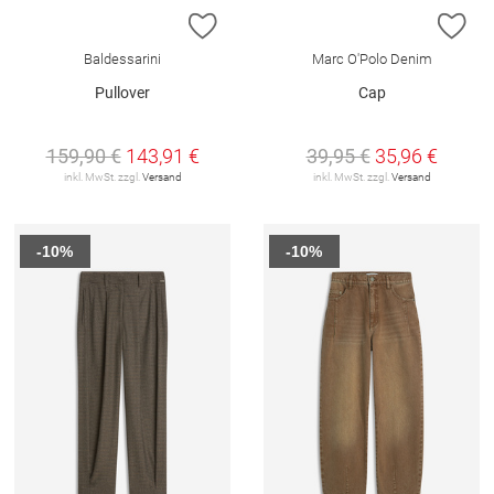
ZUR WUNSCHLISTE HINZUFÜGEN
ZU
Baldessarini
Marc O'Polo Denim
Pullover
Cap
159,90 €
143,91 €
39,95 €
35,96 €
inkl. MwSt. zzgl.
Versand
inkl. MwSt. zzgl.
Versand
-10%
-10%