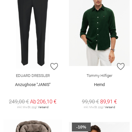
ZUR WUNSCHLISTE HINZUFÜGEN
ZU
EDUARD DRESSLER
Tommy Hilfiger
Anzughose "JANIS"
Hemd
249,00 €
Ab
206,10 €
99,90 €
89,91 €
inkl. MwSt. zzgl.
Versand
inkl. MwSt. zzgl.
Versand
-10%