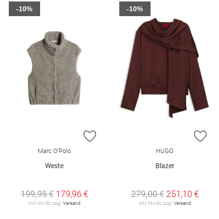
-10%
-10%
ZUR WUNSCHLISTE HINZUFÜGEN
ZU
Marc O'Polo
HUGO
Weste
Blazer
199,95 €
179,96 €
279,00 €
251,10 €
inkl. MwSt. zzgl.
Versand
inkl. MwSt. zzgl.
Versand