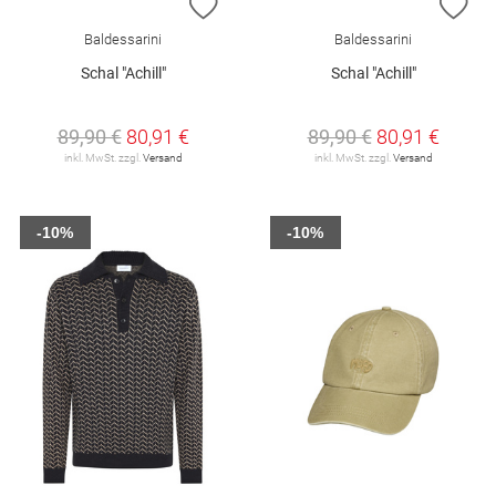
ZUR WUNSCHLISTE HINZUFÜGEN
ZU
Baldessarini
Baldessarini
Schal "Achill"
Schal "Achill"
89,90 €
80,91 €
89,90 €
80,91 €
inkl. MwSt. zzgl.
Versand
inkl. MwSt. zzgl.
Versand
-10%
-10%