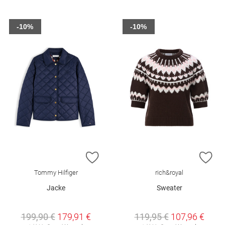
-10%
-10%
ZUR WUNSCHLISTE HINZUFÜGEN
ZU
Tommy Hilfiger
rich&royal
Jacke
Sweater
199,90 €
179,91 €
119,95 €
107,96 €