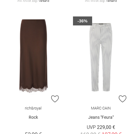
inkl. MwSt. zzgl.
Versand
inkl. MwSt. zzgl.
Versand
-36%
ZUR WUNSCHLISTE HINZUFÜGEN
ZU
rich&royal
MARC CAIN
Rock
Jeans "Feura"
UVP
229,00 €