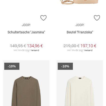
ZUR WUNSCHLISTE HINZUFÜGEN
ZU
JOOP!
JOOP!
Schultertasche "Jasmina"
Beutel "Franziska"
149,95 €
134,96 €
219,00 €
197,10 €
inkl. MwSt. zzgl.
Versand
inkl. MwSt. zzgl.
Versand
-10%
-10%