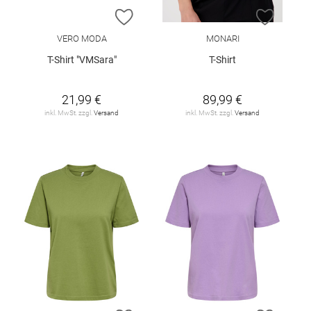
ZUR WUNSCHLISTE HINZUFÜGEN
ZUR W
VERO MODA
MONARI
T-Shirt "VMSara"
T-Shirt
21,99 €
89,99 €
inkl. MwSt. zzgl.
Versand
inkl. MwSt. zzgl.
Versand