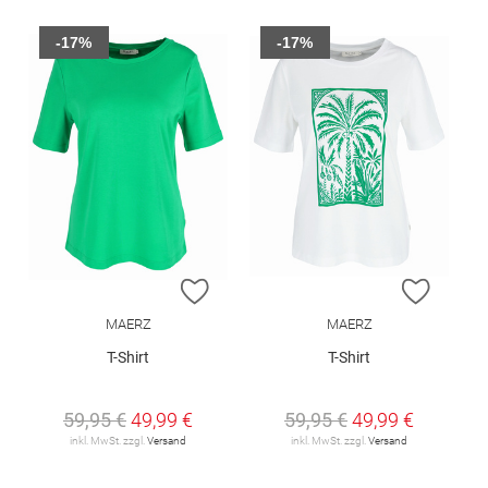
-17%
-17%
ZUR WUNSCHLISTE HINZUFÜGEN
ZUR W
MAERZ
MAERZ
T-Shirt
T-Shirt
59,95 €
49,99 €
59,95 €
49,99 €
inkl. MwSt. zzgl.
Versand
inkl. MwSt. zzgl.
Versand