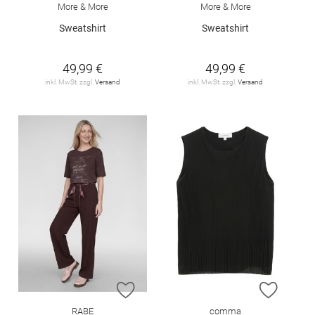
More & More
More & More
Sweatshirt
Sweatshirt
49,99 €
49,99 €
inkl. MwSt. zzgl.
Versand
inkl. MwSt. zzgl.
Versand
ZUR WUNSCHLISTE HINZUFÜGEN
ZUR W
RABE
comma