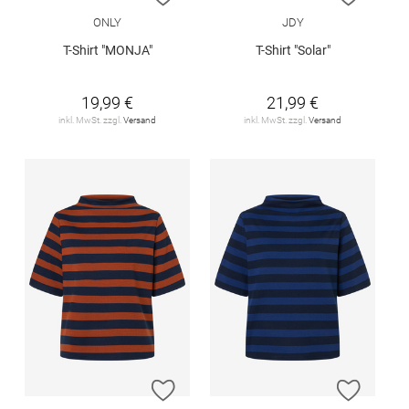
ONLY
JDY
T-Shirt "MONJA"
T-Shirt "Solar"
19,99 €
21,99 €
inkl. MwSt. zzgl.
Versand
inkl. MwSt. zzgl.
Versand
ZUR WUNSCHLISTE HINZUFÜGEN
ZUR W