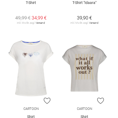
T-Shirt
T-Shirt "Idaara"
49,99 €
34,99 €
39,90 €
inkl. MwSt. zzgl.
Versand
inkl. MwSt. zzgl.
Versand
ZUR WUNSCHLISTE HINZUFÜGEN
ZUR W
CARTOON
CARTOON
Shirt
Shirt