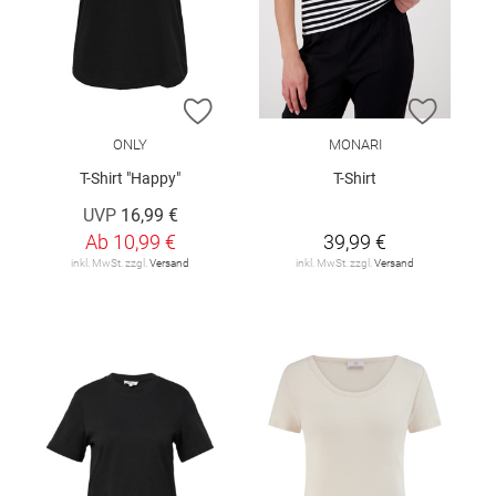
ZUR WUNSCHLISTE HINZUFÜGEN
ZUR W
ONLY
MONARI
T-Shirt "Happy"
T-Shirt
UVP
16,99 €
Ab
10,99 €
39,99 €
inkl. MwSt. zzgl.
Versand
inkl. MwSt. zzgl.
Versand