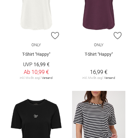
ZUR WUNSCHLISTE HINZUFÜGEN
ZUR W
ONLY
ONLY
T-Shirt "Happy"
T-Shirt "Happy"
UVP
16,99 €
Ab
10,99 €
16,99 €
inkl. MwSt. zzgl.
Versand
inkl. MwSt. zzgl.
Versand