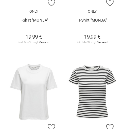
ZUR WUNSCHLISTE HINZUFÜGEN
ZUR W
ONLY
ONLY
T-Shirt "MONJA"
T-Shirt "MONJA"
19,99 €
19,99 €
inkl. MwSt. zzgl.
Versand
inkl. MwSt. zzgl.
Versand
ZUR WUNSCHLISTE HINZUFÜGEN
ZUR W