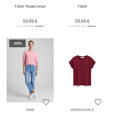
T-Shirt "Rodeo Drive"
T-Shirt
59,99 €
59,99 €
inkl. MwSt. zzgl.
Versand
inkl. MwSt. zzgl.
Versand
-30%
ZUR WUNSCHLISTE HINZUFÜGEN
ZUR W
RABE
ARMEDANGELS