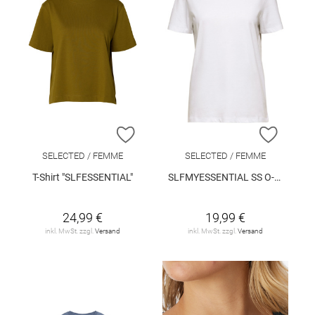
ZUR WUNSCHLISTE HINZUFÜGEN
ZUR W
SELECTED / FEMME
SELECTED / FEMME
T-Shirt "SLFESSENTIAL"
SLFMYESSENTIAL SS O-NECK TEE NOOS
24,99 €
19,99 €
inkl. MwSt. zzgl.
Versand
inkl. MwSt. zzgl.
Versand