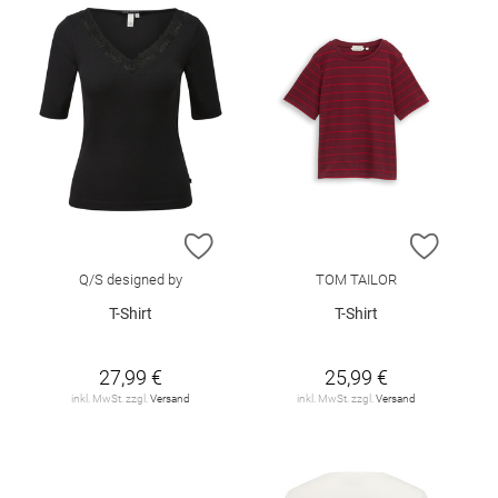
ZUR WUNSCHLISTE HINZUFÜGEN
ZUR W
Q/S designed by
TOM TAILOR
T-Shirt
T-Shirt
27,99 €
25,99 €
inkl. MwSt. zzgl.
Versand
inkl. MwSt. zzgl.
Versand