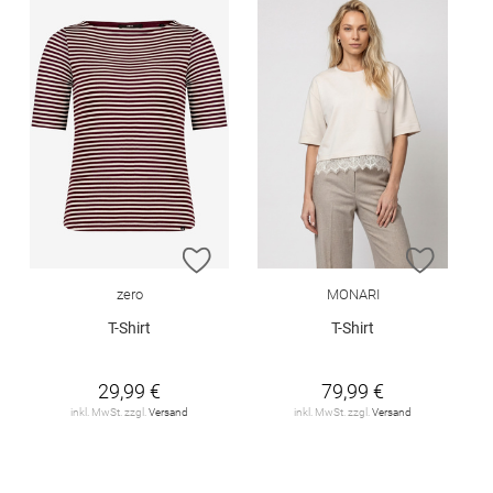
ZUR WUNSCHLISTE HINZUFÜGEN
ZUR W
zero
MONARI
T-Shirt
T-Shirt
29,99 €
79,99 €
inkl. MwSt. zzgl.
Versand
inkl. MwSt. zzgl.
Versand