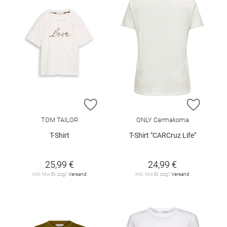
ZUR WUNSCHLISTE HINZUFÜGEN
ZUR W
TOM TAILOR
ONLY Carmakoma
T-Shirt
T-Shirt "CARCruz Life"
25,99 €
24,99 €
inkl. MwSt. zzgl.
Versand
inkl. MwSt. zzgl.
Versand