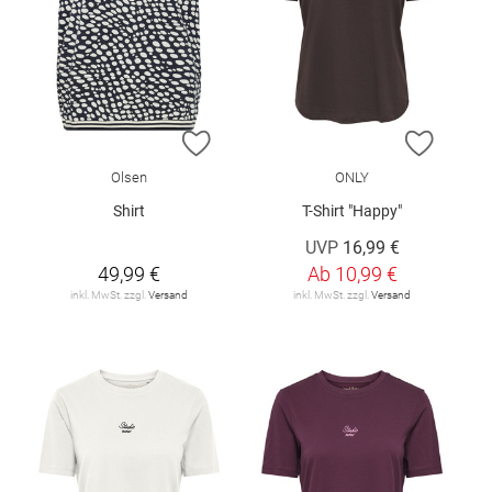
ZUR WUNSCHLISTE HINZUFÜGEN
ZUR W
Olsen
ONLY
Shirt
T-Shirt "Happy"
UVP
16,99 €
49,99 €
Ab
10,99 €
inkl. MwSt. zzgl.
Versand
inkl. MwSt. zzgl.
Versand