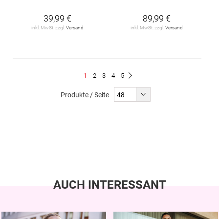
39,99 €
89,99 €
inkl. MwSt. zzgl.
Versand
inkl. MwSt. zzgl.
Versand
Seite
Du
Seite
Seite
Seite
Seite
1
2
3
4
5
Seite
Weiter
liest
Produkte / Seite
gerade
Seite
AUCH INTERESSANT