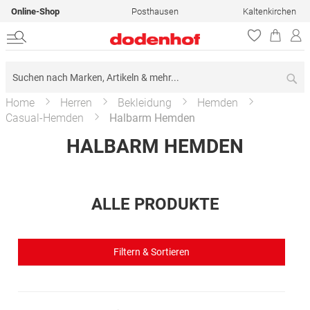
Online-Shop
Posthausen
Kaltenkirchen
Su
Home
Herren
Bekleidung
Hemden
Casual-Hemden
Halbarm Hemden
HALBARM HEMDEN
ALLE PRODUKTE
Filtern & Sortieren