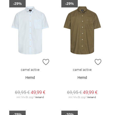
-29%
-29%
ZUR WUNSCHLISTE HINZUFÜGEN
ZUR W
camel active
camel active
Hemd
Hemd
69,95 €
49,99 €
69,95 €
49,99 €
inkl. MwSt. zzgl.
Versand
inkl. MwSt. zzgl.
Versand
-29%
-20%