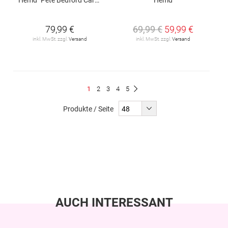
79,99 €
69,99 €
59,99 €
inkl. MwSt. zzgl.
Versand
inkl. MwSt. zzgl.
Versand
Seite
Du
Seite
Seite
Seite
Seite
1
2
3
4
5
Seite
Weiter
liest
Produkte / Seite
gerade
Seite
AUCH INTERESSANT