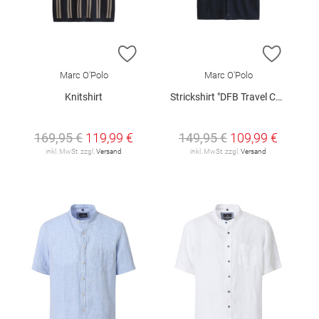
ZUR WUNSCHLISTE HINZUFÜGEN
ZUR W
Marc O'Polo
Marc O'Polo
Knitshirt
Strickshirt "DFB Travel Collection"
169,95 €
119,99 €
149,95 €
109,99 €
inkl. MwSt. zzgl.
Versand
inkl. MwSt. zzgl.
Versand