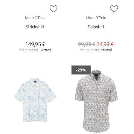
ZUR WUNSCHLISTE HINZUFÜGEN
ZUR W
Marc O'Polo
Marc O'Polo
Strickshirt
Poloshirt
149,95 €
99,95 €
74,99 €
inkl. MwSt. zzgl.
Versand
inkl. MwSt. zzgl.
Versand
-29%