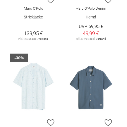
Marc O'Polo
Marc O'Polo Denim
Strickjacke
Hemd
UVP
69,95 €
139,95 €
49,99 €
inkl. MwSt. zzgl.
Versand
inkl. MwSt. zzgl.
Versand
-30%
ZUR WUNSCHLISTE HINZUFÜGEN
ZUR W