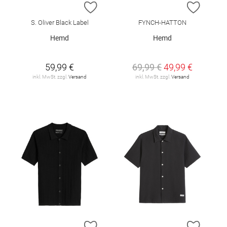
ZUR WUNSCHLISTE HINZUFÜGEN
ZUR W
S. Oliver Black Label
FYNCH-HATTON
Hemd
Hemd
59,99 €
69,99 €
49,99 €
inkl. MwSt. zzgl.
Versand
inkl. MwSt. zzgl.
Versand
ZUR WUNSCHLISTE HINZUFÜGEN
ZUR W