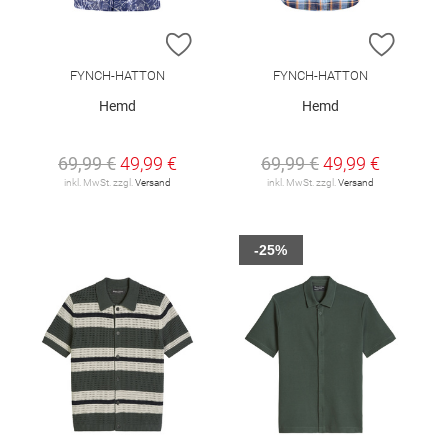
ZUR WUNSCHLISTE HINZUFÜGEN
ZUR W
FYNCH-HATTON
FYNCH-HATTON
Hemd
Hemd
69,99 €
49,99 €
69,99 €
49,99 €
inkl. MwSt. zzgl.
Versand
inkl. MwSt. zzgl.
Versand
-25%