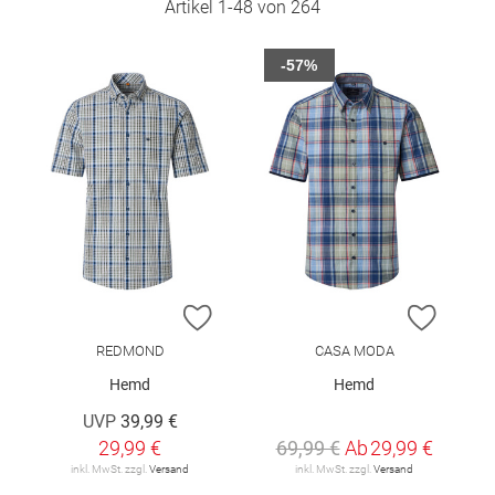
Artikel
1
-
48
von
264
-57%
ZUR WUNSCHLISTE HINZUFÜGEN
ZUR W
REDMOND
CASA MODA
Hemd
Hemd
UVP
39,99 €
29,99 €
69,99 €
Ab
29,99 €
inkl. MwSt. zzgl.
Versand
inkl. MwSt. zzgl.
Versand