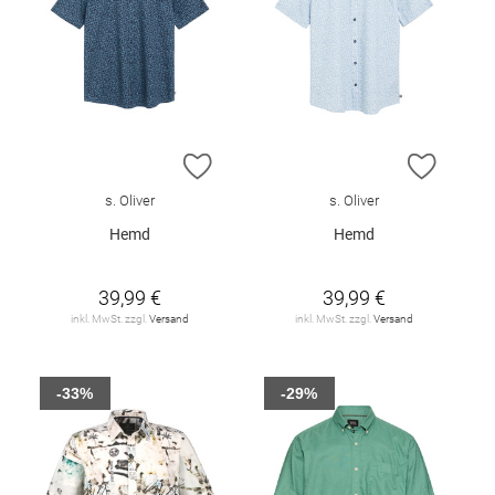
ZUR WUNSCHLISTE HINZUFÜGEN
ZUR W
s. Oliver
s. Oliver
Hemd
Hemd
39,99 €
39,99 €
inkl. MwSt. zzgl.
Versand
inkl. MwSt. zzgl.
Versand
-33%
-29%