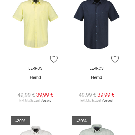
ZUR WUNSCHLISTE HINZUFÜGEN
ZUR W
LERROS
LERROS
Hemd
Hemd
49,99 €
39,99 €
49,99 €
39,99 €
inkl. MwSt. zzgl.
Versand
inkl. MwSt. zzgl.
Versand
-20%
-20%