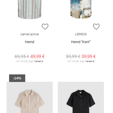
ZUR WUNSCHLISTE HINZUFÜGEN
ZUR W
camel active
LERROS
Hemd
Hemd "Kent"
69,95 €
49,99 €
59,99 €
39,99 €
inkl. MwSt. zzgl.
Versand
inkl. MwSt. zzgl.
Versand
-14%