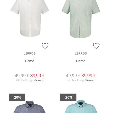
ZUR WUNSCHLISTE HINZUFÜGEN
ZUR W
LERROS
LERROS
Hemd
Hemd
49,99 €
39,99 €
49,99 €
39,99 €
inkl. MwSt. zzgl.
Versand
inkl. MwSt. zzgl.
Versand
-20%
-20%