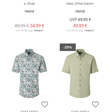
s. Oliver
Marc O'Polo Denim
Hemd
Hemd
UVP
69,95 €
49,99 €
34,99 €
49,99 €
inkl. MwSt. zzgl.
Versand
inkl. MwSt. zzgl.
Versand
-25%
ZUR WUNSCHLISTE HINZUFÜGEN
ZUR W
CASA MODA
CASA MODA