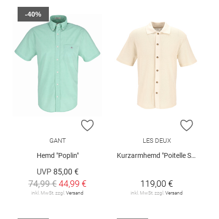
-40%
ZUR WUNSCHLISTE HINZUFÜGEN
ZUR W
GANT
LES DEUX
Hemd "Poplin"
Kurzarmhemd "Poitelle SS"
UVP
85,00 €
74,99 €
44,99 €
119,00 €
inkl. MwSt. zzgl.
Versand
inkl. MwSt. zzgl.
Versand