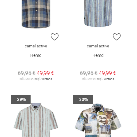
ZUR WUNSCHLISTE HINZUFÜGEN
ZUR W
camel active
camel active
Hemd
Hemd
69,95 €
49,99 €
69,95 €
49,99 €
inkl. MwSt. zzgl.
Versand
inkl. MwSt. zzgl.
Versand
-29%
-33%