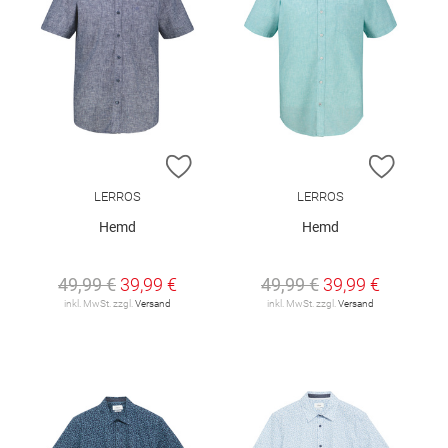
ZUR WUNSCHLISTE HINZUFÜGEN
ZUR W
LERROS
LERROS
Hemd
Hemd
49,99 €
39,99 €
49,99 €
39,99 €
inkl. MwSt. zzgl.
Versand
inkl. MwSt. zzgl.
Versand