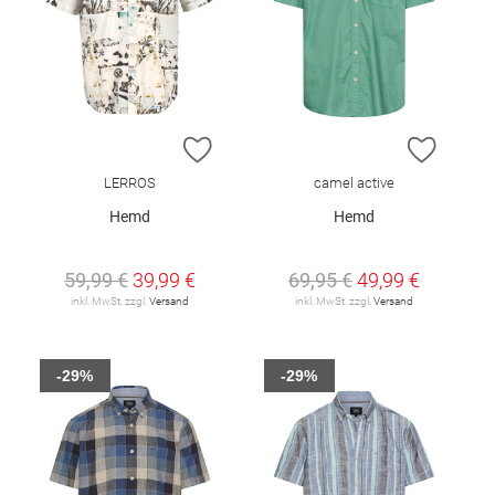
ZUR WUNSCHLISTE HINZUFÜGEN
ZUR W
LERROS
camel active
Hemd
Hemd
59,99 €
39,99 €
69,95 €
49,99 €
inkl. MwSt. zzgl.
Versand
inkl. MwSt. zzgl.
Versand
-29%
-29%