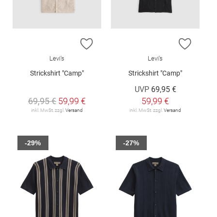
ZUR WUNSCHLISTE HINZUFÜGEN
ZUR W
Levi's
Levi's
Strickshirt "Camp"
Strickshirt "Camp"
UVP
69,95 €
69,95 €
59,99 €
59,99 €
inkl. MwSt. zzgl.
Versand
inkl. MwSt. zzgl.
Versand
-29%
-27%