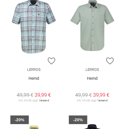
ZUR WUNSCHLISTE HINZUFÜGEN
ZUR W
LERROS
LERROS
Hemd
Hemd
49,99 €
39,99 €
49,99 €
39,99 €
inkl. MwSt. zzgl.
Versand
inkl. MwSt. zzgl.
Versand
-20%
-20%