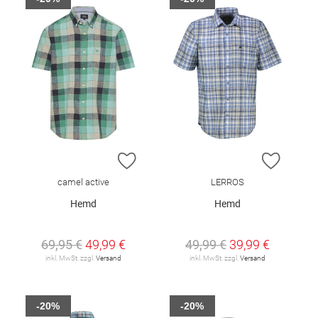
ZUR WUNSCHLISTE HINZUFÜGEN
ZUR W
camel active
LERROS
Hemd
Hemd
69,95 €
49,99 €
49,99 €
39,99 €
inkl. MwSt. zzgl.
Versand
inkl. MwSt. zzgl.
Versand
-20%
-20%