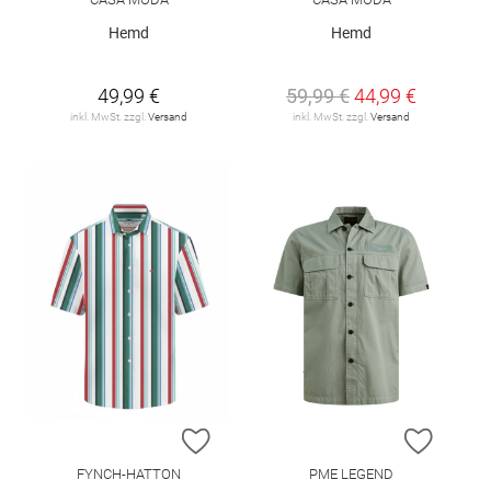
Hemd
Hemd
49,99 €
59,99 €
44,99 €
inkl. MwSt. zzgl.
Versand
inkl. MwSt. zzgl.
Versand
ZUR WUNSCHLISTE HINZUFÜGEN
ZUR W
FYNCH-HATTON
PME LEGEND