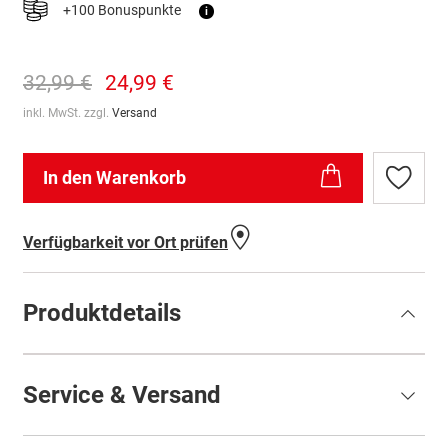
+100 Bonuspunkte
i
32,99 €
24,99 €
inkl. MwSt. zzgl.
Versand
In den Warenkorb
Zur
Wunschl
hinzufü
Verfügbarkeit vor Ort prüfen
Produktdetails
Service & Versand