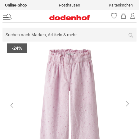
Online-Shop
Posthausen
Kaltenkirchen
Su
Zum
-24%
Ende
der
Bildergalerie
springen