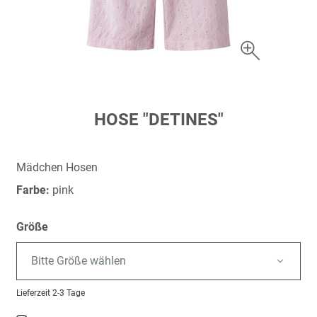
Zum
HOSE "DETINES"
Anfang
der
Bildergalerie
Mädchen Hosen
springen
Farbe:
pink
Größe
Bitte Größe wählen
Lieferzeit
2-3 Tage