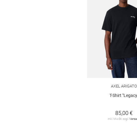
AXEL ARIGATO
T-Shirt "Legacy
85,00 €
inkl. MwSt. zzgl.
Vers