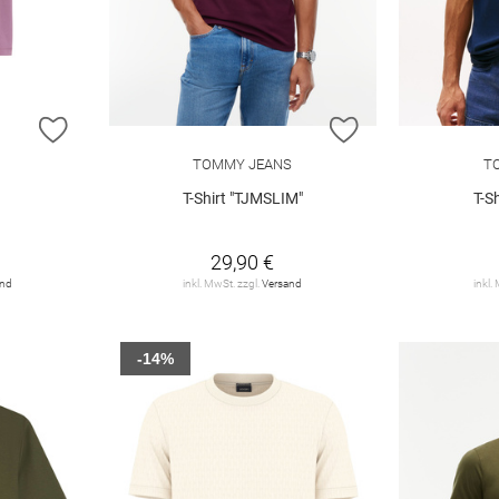
ZUR WUNSCHLISTE HINZUFÜGEN
ZUR WUNSCHLIST
TOMMY JEANS
T
T-Shirt "TJMSLIM"
T-S
29,90 €
and
inkl. MwSt. zzgl.
Versand
inkl.
-14%