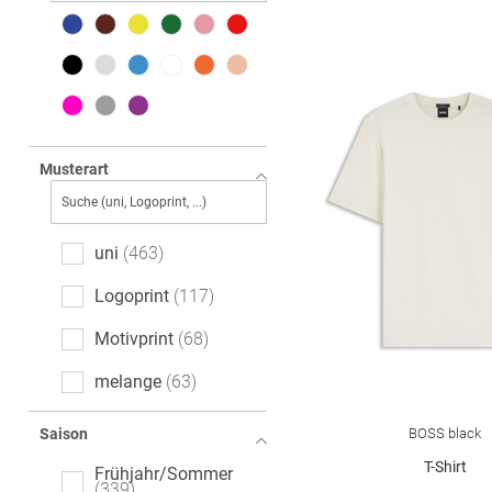
Musterart
uni
463
Logoprint
117
Motivprint
68
melange
63
gestreift
41
BOSS black
Saison
Mottoprint
12
T-Shirt
Frühjahr/Sommer
339