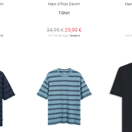
im
Marc O'Polo Denim
Mar
T-Shirt
34,95 €
29,99 €
and
inkl. MwSt. zzgl.
Versand
inkl.