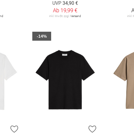
UVP
34,90 €
Ab
19,99 €
and
inkl. MwSt. zzgl.
Versand
inkl.
-14%
ZUR WUNSCHLISTE HINZUFÜGEN
ZUR WUNSCHLIST