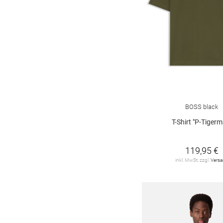
BOSS black
T-Shirt "P-Tigerm
119,95 €
inkl. MwSt. zzgl.
Vers