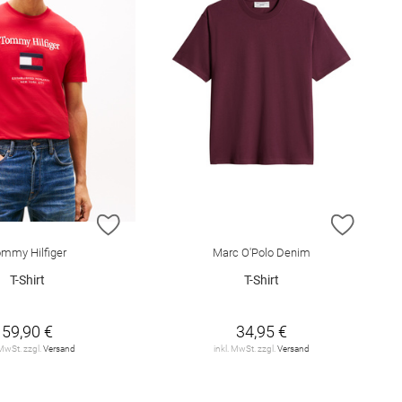
E HINZUFÜGEN
ZUR WUNSCHLISTE HINZUFÜGEN
ZUR W
mmy Hilfiger
Marc O'Polo Denim
T-Shirt
T-Shirt
59,90 €
34,95 €
 MwSt. zzgl.
Versand
inkl. MwSt. zzgl.
Versand