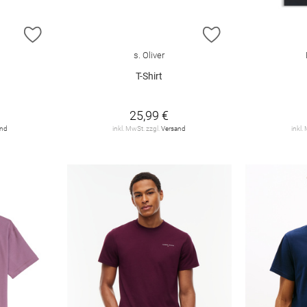
ZUR WUNSCHLISTE HINZUFÜGEN
ZUR WUNSCHLIST
s. Oliver
T-Shirt
25,99 €
and
inkl. MwSt. zzgl.
Versand
inkl.