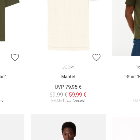
ZUR WUNSCHLISTE HINZUFÜGEN
ZUR WUNSCHLIST
JOOP!
To
an"
Mantel
T-Shirt 
UVP
79,95 €
69,99 €
59,99 €
and
inkl. MwSt. zzgl.
Versand
inkl.