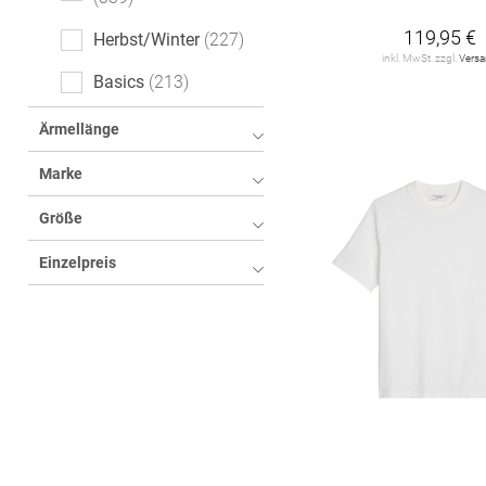
floral
5
119,95 €
Herbst/Winter
227
gemustert
4
inkl. MwSt. zzgl.
Vers
Basics
213
Fischgrätmuster
2
Ärmellänge
Color-Blocking
1
Marke
Used-Effekte
1
Größe
Einzelpreis