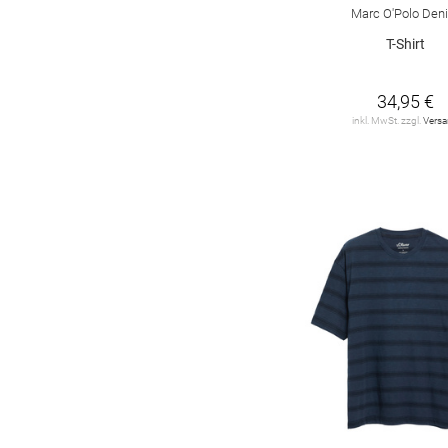
Marc O'Polo Den
T-Shirt
34,95 €
inkl. MwSt. zzgl.
Vers