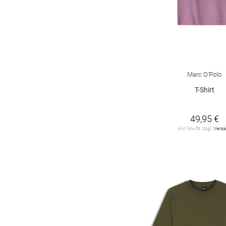
Marc O'Polo
T-Shirt
49,95 €
inkl. MwSt. zzgl.
Vers