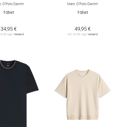
c O'Polo Denim
Marc O'Polo Denim
T-Shirt
T-Shirt
34,95 €
49,95 €
 MwSt. zzgl.
Versand
inkl. MwSt. zzgl.
Versand