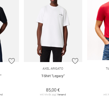
ZUR WUNSCHLISTE HINZUFÜGEN
ZUR WUNSCHLIST
AXEL ARIGATO
To
"
T-Shirt "Legacy"
85,00 €
and
inkl. MwSt. zzgl.
Versand
inkl.