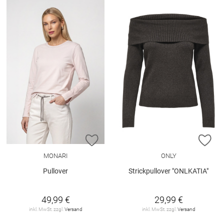
ZUR WUNSCHLISTE HINZUFÜGEN
ZU
MONARI
ONLY
Pullover
Strickpullover "ONLKATIA"
49,99 €
29,99 €
inkl. MwSt. zzgl.
Versand
inkl. MwSt. zzgl.
Versand