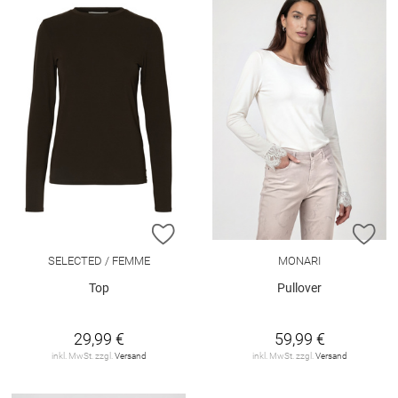
ZUR WUNSCHLISTE HINZUFÜGEN
ZU
SELECTED / FEMME
MONARI
Top
Pullover
29,99 €
59,99 €
inkl. MwSt. zzgl.
Versand
inkl. MwSt. zzgl.
Versand