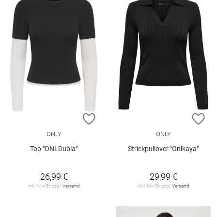
ZUR WUNSCHLISTE HINZUFÜGEN
ZU
ONLY
ONLY
Top "ONLDubla"
Strickpullover "Onlkaya"
26,99 €
29,99 €
inkl. MwSt. zzgl.
Versand
inkl. MwSt. zzgl.
Versand