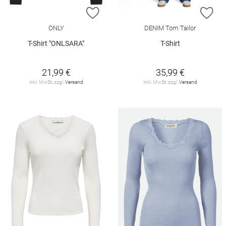
ZUR WUNSCHLISTE HINZUFÜGEN
ZU
ONLY
DENIM Tom Tailor
T-Shirt "ONLSARA"
T-Shirt
21,99 €
35,99 €
inkl. MwSt. zzgl.
Versand
inkl. MwSt. zzgl.
Versand