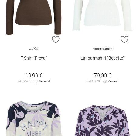
ZUR WUNSCHLISTE HINZUFÜGEN
ZU
JJXX
rosemunde
T-Shirt "Freya"
Langarmshirt "Bebette"
19,99 €
79,00 €
inkl. MwSt. zzgl.
Versand
inkl. MwSt. zzgl.
Versand