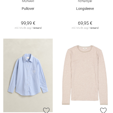
MONARI
rich&royal
Pullover
Longsleeve
99,99 €
69,95 €
inkl. MwSt. zzgl.
Versand
inkl. MwSt. zzgl.
Versand
ZUR WUNSCHLISTE HINZUFÜGEN
ZU