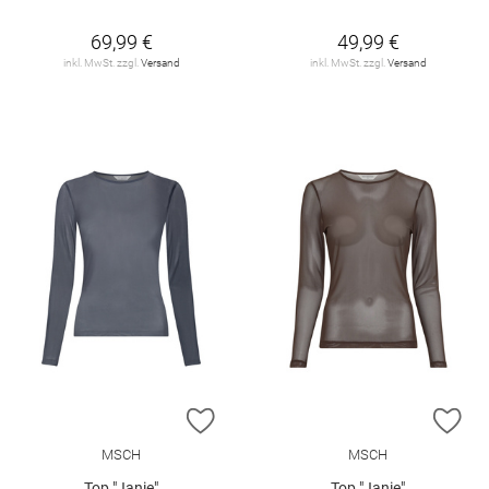
69,99 €
49,99 €
inkl. MwSt. zzgl.
Versand
inkl. MwSt. zzgl.
Versand
ZUR WUNSCHLISTE HINZUFÜGEN
ZU
MSCH
MSCH
Top "Janie"
Top "Janie"