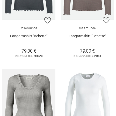
ZUR WUNSCHLISTE HINZUFÜGEN
ZU
rosemunde
rosemunde
Langarmshirt "Bebette"
Langarmshirt "Bebette"
79,00 €
79,00 €
inkl. MwSt. zzgl.
Versand
inkl. MwSt. zzgl.
Versand