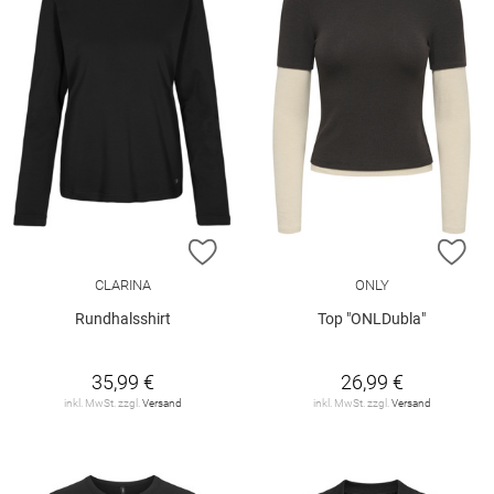
ZUR WUNSCHLISTE HINZUFÜGEN
ZU
CLARINA
ONLY
Rundhalsshirt
Top "ONLDubla"
35,99 €
26,99 €
inkl. MwSt. zzgl.
Versand
inkl. MwSt. zzgl.
Versand