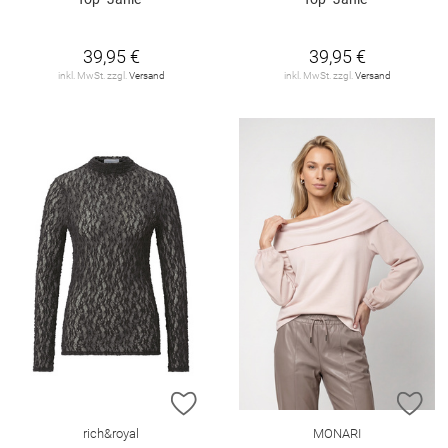
39,95 €
39,95 €
inkl. MwSt. zzgl.
Versand
inkl. MwSt. zzgl.
Versand
ZUR WUNSCHLISTE HINZUFÜGEN
ZU
rich&royal
MONARI