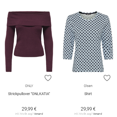
ZUR WUNSCHLISTE HINZUFÜGEN
ZU
ONLY
Olsen
Strickpullover "ONLKATIA"
Shirt
29,99 €
29,99 €
inkl. MwSt. zzgl.
Versand
inkl. MwSt. zzgl.
Versand