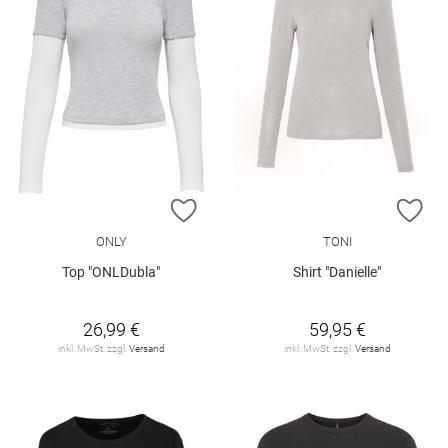
ZUR WUNSCHLISTE HINZUFÜGEN
ZU
ONLY
TONI
Top "ONLDubla"
Shirt "Danielle"
26,99 €
59,95 €
inkl. MwSt. zzgl.
Versand
inkl. MwSt. zzgl.
Versand