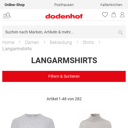
Online-Shop
Posthausen
Kaltenkirchen
Su
Home
Damen
Bekleidung
Shirts
Langarmshirts
LANGARMSHIRTS
Filtern & Sortieren
Artikel
1
-
48
von
282