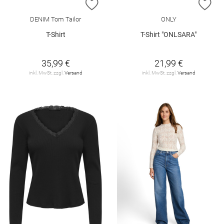
ZUR WUNSCHLISTE HINZUFÜGEN
ZU
DENIM Tom Tailor
ONLY
T-Shirt
T-Shirt "ONLSARA"
35,99 €
21,99 €
inkl. MwSt. zzgl.
Versand
inkl. MwSt. zzgl.
Versand