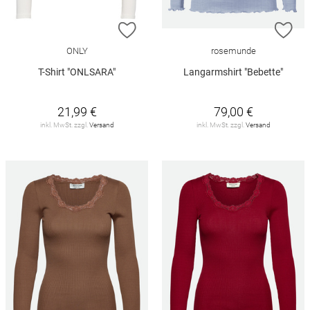
ZUR WUNSCHLISTE HINZUFÜGEN
ZU
ONLY
rosemunde
T-Shirt "ONLSARA"
Langarmshirt "Bebette"
21,99 €
79,00 €
inkl. MwSt. zzgl.
Versand
inkl. MwSt. zzgl.
Versand