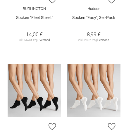
BURLINGTON
Hudson
Socken "Fleet Street"
Socken "Easy", 3er-Pack
14,00 €
8,99 €
inkl. MwSt. zzgl.
Versand
inkl. MwSt. zzgl.
Versand
ZUR WUNSCHLISTE HINZUFÜGEN
ZUR W