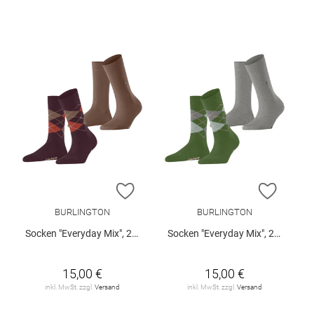
ZUR WUNSCHLISTE HINZUFÜGEN
ZUR W
BURLINGTON
BURLINGTON
Socken "Everyday Mix", 2er-Pack
Socken "Everyday Mix", 2er-Pack
15,00 €
15,00 €
inkl. MwSt. zzgl.
Versand
inkl. MwSt. zzgl.
Versand