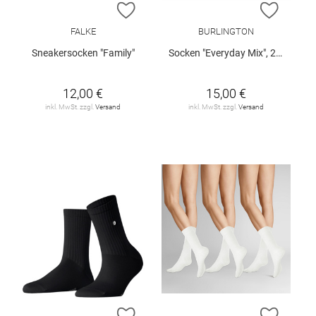
ZUR WUNSCHLISTE HINZUFÜGEN
ZUR W
FALKE
BURLINGTON
Sneakersocken "Family"
Socken "Everyday Mix", 2er-Pack
12,00 €
15,00 €
inkl. MwSt. zzgl.
Versand
inkl. MwSt. zzgl.
Versand
ZUR WUNSCHLISTE HINZUFÜGEN
ZUR W