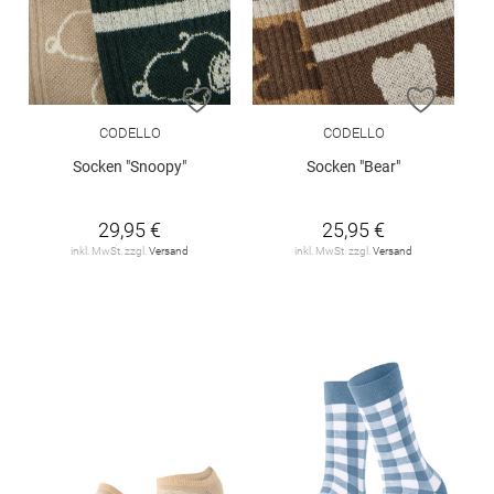
ZUR WUNSCHLISTE HINZUFÜGEN
ZUR W
CODELLO
CODELLO
Socken "Snoopy"
Socken "Bear"
29,95 €
25,95 €
inkl. MwSt. zzgl.
Versand
inkl. MwSt. zzgl.
Versand