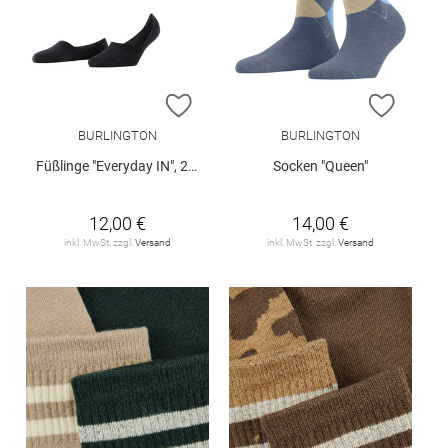
ZUR WUNSCHLISTE HINZUFÜGEN
ZUR W
BURLINGTON
BURLINGTON
Füßlinge "Everyday IN", 2er-Pack
Socken "Queen"
12,00 €
14,00 €
inkl. MwSt. zzgl.
Versand
inkl. MwSt. zzgl.
Versand