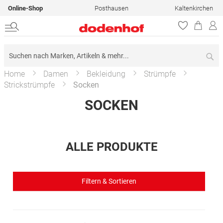
Online-Shop
Posthausen
Kaltenkirchen
Su
Home
Damen
Bekleidung
Strümpfe
Strickstrümpfe
Socken
SOCKEN
ALLE PRODUKTE
Filtern & Sortieren