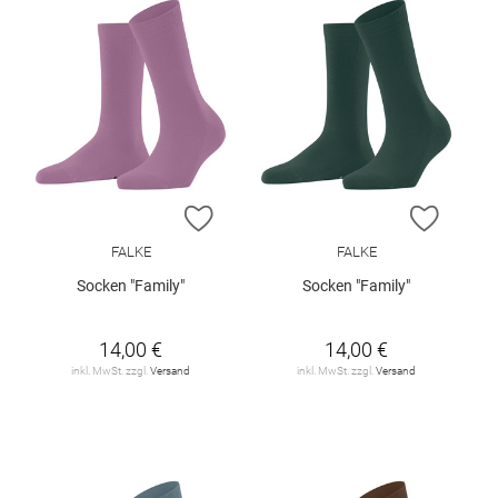
ZUR WUNSCHLISTE HINZUFÜGEN
ZUR W
FALKE
FALKE
Socken "Family"
Socken "Family"
14,00 €
14,00 €
inkl. MwSt. zzgl.
Versand
inkl. MwSt. zzgl.
Versand