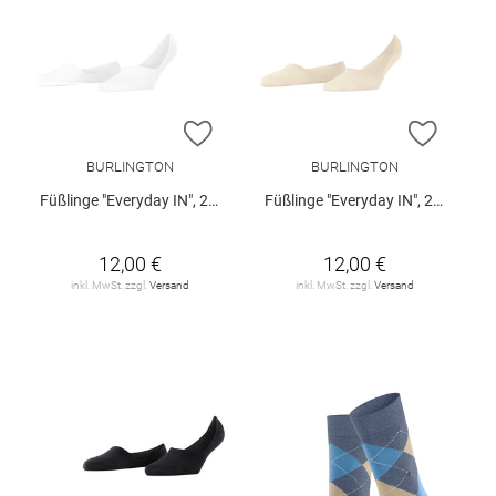
ZUR WUNSCHLISTE HINZUFÜGEN
ZUR W
BURLINGTON
BURLINGTON
Füßlinge "Everyday IN", 2er-Pack
Füßlinge "Everyday IN", 2er-Pack
12,00 €
12,00 €
inkl. MwSt. zzgl.
Versand
inkl. MwSt. zzgl.
Versand