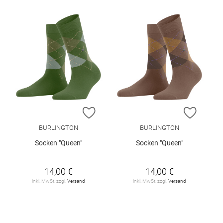
ZUR WUNSCHLISTE HINZUFÜGEN
ZUR W
BURLINGTON
BURLINGTON
Socken "Queen"
Socken "Queen"
14,00 €
14,00 €
inkl. MwSt. zzgl.
Versand
inkl. MwSt. zzgl.
Versand