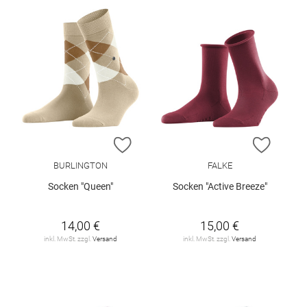
ZUR WUNSCHLISTE HINZUFÜGEN
ZUR W
BURLINGTON
FALKE
Socken "Queen"
Socken "Active Breeze"
14,00 €
15,00 €
inkl. MwSt. zzgl.
Versand
inkl. MwSt. zzgl.
Versand