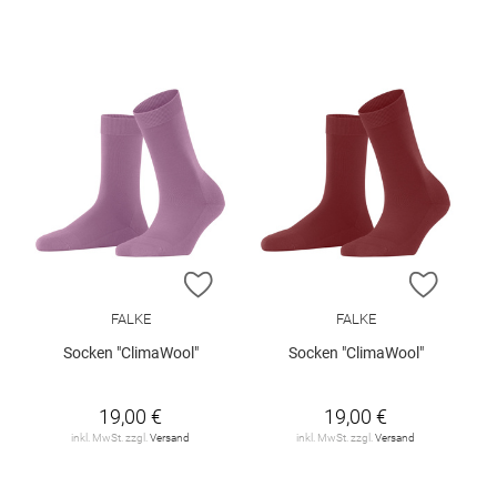
ZUR WUNSCHLISTE HINZUFÜGEN
ZUR W
FALKE
FALKE
Socken "ClimaWool"
Socken "ClimaWool"
19,00 €
19,00 €
inkl. MwSt. zzgl.
Versand
inkl. MwSt. zzgl.
Versand