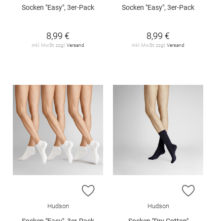
Socken "Easy", 3er-Pack
Socken "Easy", 3er-Pack
8,99 €
8,99 €
inkl. MwSt. zzgl.
Versand
inkl. MwSt. zzgl.
Versand
ZUR WUNSCHLISTE HINZUFÜGEN
ZUR W
Hudson
Hudson
Socken "Easy", 3er-Pack
Socken "Dry Cotton"