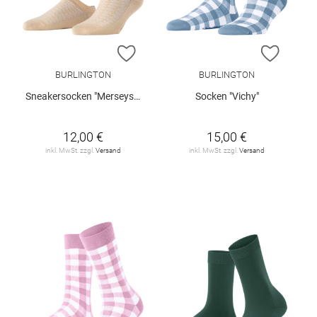
ZUR WUNSCHLISTE HINZUFÜGEN
ZUR W
BURLINGTON
BURLINGTON
Sneakersocken "Merseyside"
Socken "Vichy"
12,00 €
15,00 €
inkl. MwSt. zzgl.
Versand
inkl. MwSt. zzgl.
Versand