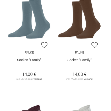
ZUR WUNSCHLISTE HINZUFÜGEN
ZUR W
FALKE
FALKE
Socken "Family"
Socken "Family"
14,00 €
14,00 €
inkl. MwSt. zzgl.
Versand
inkl. MwSt. zzgl.
Versand