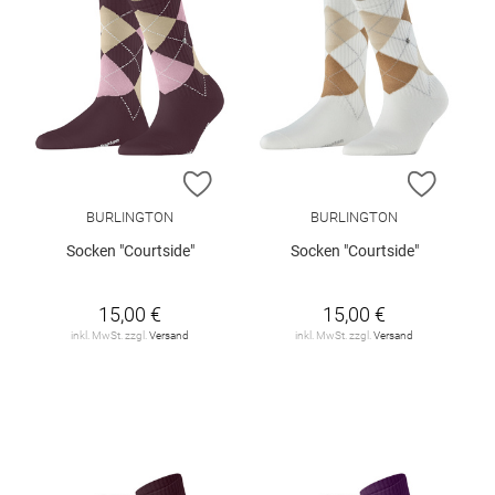
ZUR WUNSCHLISTE HINZUFÜGEN
ZUR W
BURLINGTON
BURLINGTON
Socken "Courtside"
Socken "Courtside"
15,00 €
15,00 €
inkl. MwSt. zzgl.
Versand
inkl. MwSt. zzgl.
Versand