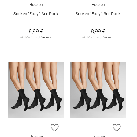
Hudson
Hudson
Socken "Easy", 3er-Pack
Socken "Easy", 3er-Pack
8,99 €
8,99 €
inkl. MwSt. zzgl.
Versand
inkl. MwSt. zzgl.
Versand
ZUR WUNSCHLISTE HINZUFÜGEN
ZUR W
Hudson
Hudson