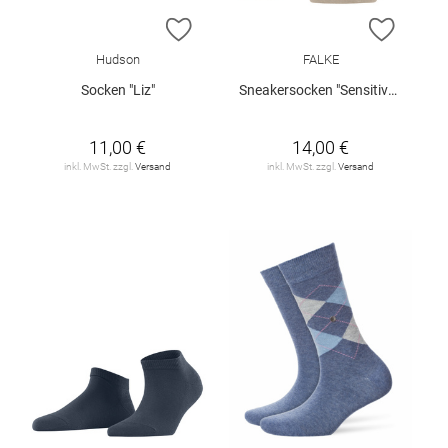
ZUR WUNSCHLISTE HINZUFÜGEN
ZUR W
Hudson
FALKE
Socken "Liz"
Sneakersocken "Sensitive London"
11,00 €
14,00 €
inkl. MwSt. zzgl.
Versand
inkl. MwSt. zzgl.
Versand