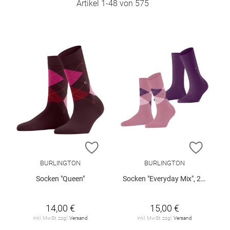
Artikel
1
-
48
von
575
ZUR WUNSCHLISTE HINZUFÜGEN
ZUR W
BURLINGTON
BURLINGTON
Socken "Queen"
Socken "Everyday Mix", 2er-Pack
14,00 €
15,00 €
inkl. MwSt. zzgl.
Versand
inkl. MwSt. zzgl.
Versand