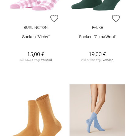
ZUR WUNSCHLISTE HINZUFÜGEN
ZUR W
BURLINGTON
FALKE
Socken "Vichy"
Socken "ClimaWool"
15,00 €
19,00 €
inkl. MwSt. zzgl.
Versand
inkl. MwSt. zzgl.
Versand