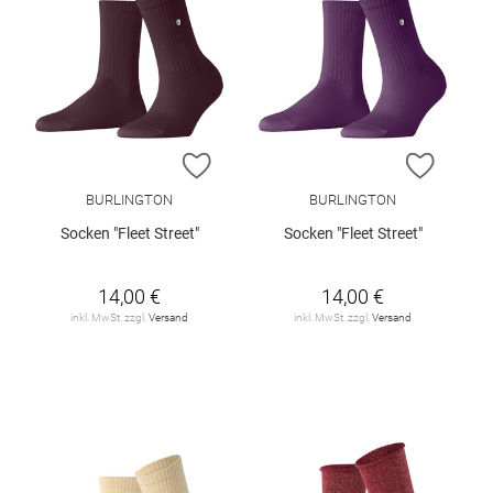
ZUR WUNSCHLISTE HINZUFÜGEN
ZUR W
BURLINGTON
BURLINGTON
Socken "Fleet Street"
Socken "Fleet Street"
14,00 €
14,00 €
inkl. MwSt. zzgl.
Versand
inkl. MwSt. zzgl.
Versand