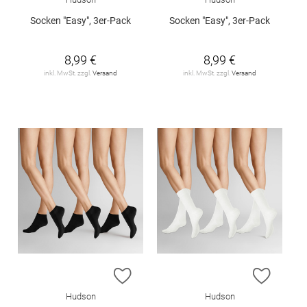
Socken "Easy", 3er-Pack
Socken "Easy", 3er-Pack
8,99 €
8,99 €
inkl. MwSt. zzgl.
Versand
inkl. MwSt. zzgl.
Versand
ZUR WUNSCHLISTE HINZUFÜGEN
ZUR W
Hudson
Hudson