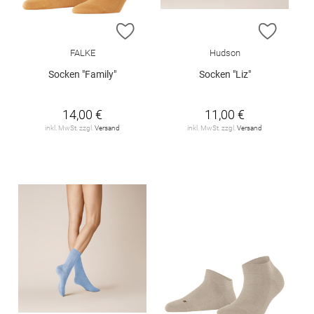
ZUR WUNSCHLISTE HINZUFÜGEN
ZUR W
FALKE
Hudson
Socken "Family"
Socken "Liz"
14,00 €
11,00 €
inkl. MwSt. zzgl.
Versand
inkl. MwSt. zzgl.
Versand