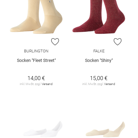
ZUR WUNSCHLISTE HINZUFÜGEN
ZUR W
BURLINGTON
FALKE
Socken "Fleet Street"
Socken "Shiny"
14,00 €
15,00 €
inkl. MwSt. zzgl.
Versand
inkl. MwSt. zzgl.
Versand