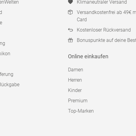
enWelten
Klimaneutraler Versand
d
Versandkostenfrei ab 49€ 
Card
e
Kostenloser Rückversand
Bonuspunkte auf deine Bes
ung
xikon
Online einkaufen
Damen
ferung
Herren
Rückgabe
Kinder
Premium
Top-Marken