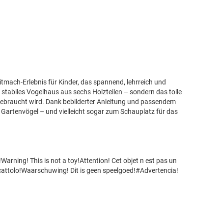
itmach-Erlebnis für Kinder, das spannend, lehrreich und
 stabiles Vogelhaus aus sechs Holzteilen – sondern das tolle
gebraucht wird. Dank bebilderter Anleitung und passendem
 Gartenvögel – und vielleicht sogar zum Schauplatz für das
!Warning! This is not a toy!Attention! Cet objet n est pas un
cattolo!Waarschuwing! Dit is geen speelgoed!#Advertencia!