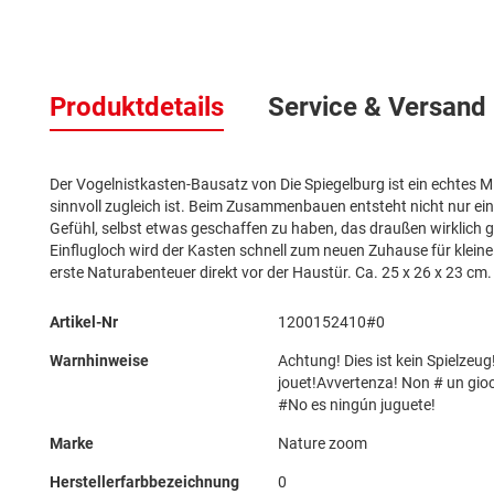
Zum
Anfang
Produktdetails
Service & Versand
der
Bildergalerie
springen
Der Vogelnistkasten-Bausatz von Die Spiegelburg ist ein echtes M
sinnvoll zugleich ist. Beim Zusammenbauen entsteht nicht nur ein
Gefühl, selbst etwas geschaffen zu haben, das draußen wirklich 
Einflugloch wird der Kasten schnell zum neuen Zuhause für kleine
erste Naturabenteuer direkt vor der Haustür. Ca. 25 x 26 x 23 cm.
Mehr
Artikel-Nr
1200152410#0
Informationen
Warnhinweise
Achtung! Dies ist kein Spielzeug
jouet!Avvertenza! Non # un gio
#No es ningún juguete!
Marke
Nature zoom
Herstellerfarbbezeichnung
0