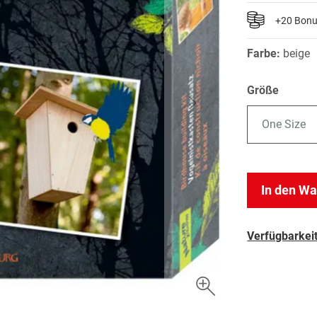
+20 Bon
Farbe:
beige
Größe
One Size
In den W
Verfügbarkeit