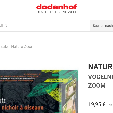
DENN ES IST DEINE WELT
MEN
usatz - Nature Zoom
NATUR
VOGELNI
ZOOM
19,95 €
ink