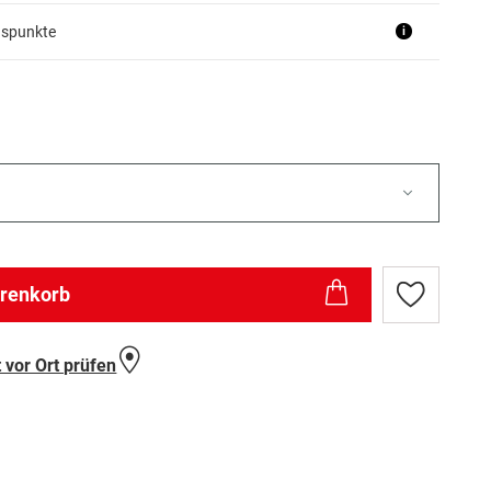
uspunkte
i
arenkorb
Zur
Wunschlist
hinzufügen
 vor Ort prüfen