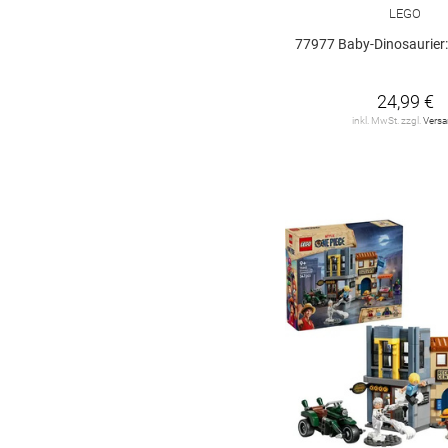
LEGO
Lego Speed
Champions
19
77977 Baby-Dinosaurier: Pter
Lego Super Mario
4
24,99 €
Lego Technik
34
inkl. MwSt. zzgl.
Vers
Lego Universe Super
Heroes
2
MOULD KING
7
Ravensburger
5
Simba
1
Star Wars
5
VEDES
3