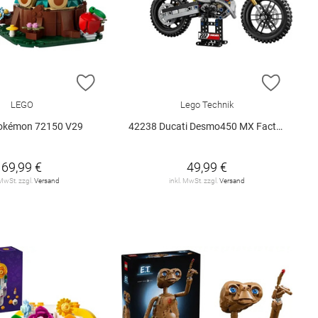
E HINZUFÜGEN
ZUR WUNSCHLISTE HINZUFÜGEN
ZUR W
LEGO
Lego Technik
okémon 72150 V29
42238 Ducati Desmo450 MX Factory M.. V29
69,99 €
49,99 €
 MwSt. zzgl.
Versand
inkl. MwSt. zzgl.
Versand