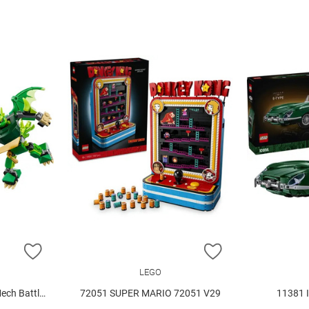
ZUR WUNSCHLISTE HINZUFÜGEN
ZUR WUNSCHLIST
LEGO
tle Set V29
72051 SUPER MARIO 72051 V29
11381 