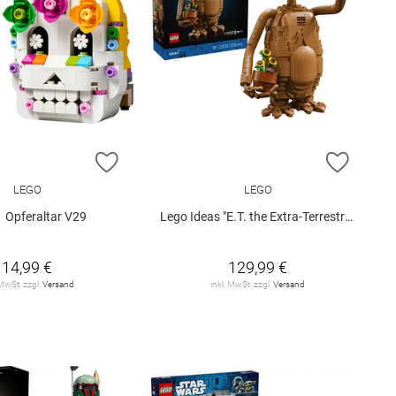
E HINZUFÜGEN
ZUR WUNSCHLISTE HINZUFÜGEN
ZUR W
LEGO
LEGO
 Opferaltar V29
Lego Ideas "E.T. the Extra-Terrestrial" (21370)
14,99 €
129,99 €
 MwSt. zzgl.
Versand
inkl. MwSt. zzgl.
Versand