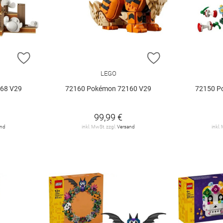
ZUR WUNSCHLISTE HINZUFÜGEN
ZUR WUNSCHLIST
LEGO
68 V29
72160 Pokémon 72160 V29
72150 P
99,99 €
and
inkl. MwSt. zzgl.
Versand
inkl.