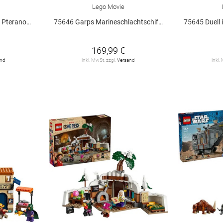
Lego Movie
anodon V29
75646 Garps Marineschlachtschiff V29
75645 Duell
169,99 €
and
inkl. MwSt. zzgl.
Versand
inkl.