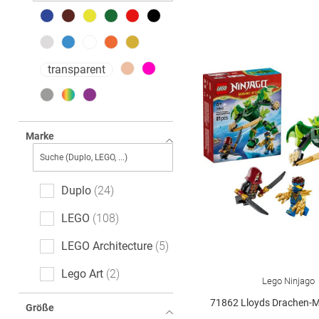
transparent
Marke
Duplo
24
LEGO
108
LEGO Architecture
5
Lego Art
2
Lego Ninjago
Lego City
40
71862 Lloyds Drachen-Mech Bat
Größe