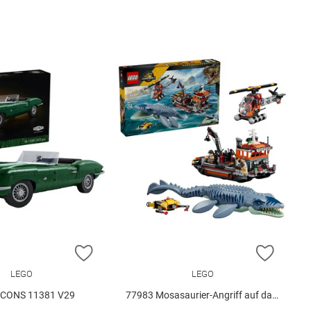
E HINZUFÜGEN
ZUR WUNSCHLISTE HINZUFÜGEN
ZUR W
LEGO
LEGO
ICONS 11381 V29
77983 Mosasaurier-Angriff auf das.. V29