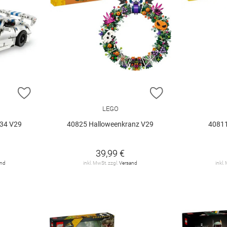
ZUR WUNSCHLISTE HINZUFÜGEN
ZUR WUNSCHLIST
LEGO
34 V29
40825 Halloweenkranz V29
40811
39,99 €
and
inkl. MwSt. zzgl.
Versand
inkl.