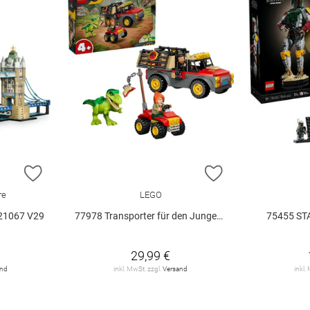
ZUR WUNSCHLISTE HINZUFÜGEN
ZUR WUNSCHLIST
re
LEGO
21067 V29
77978 Transporter für den Jungen T.. V29
75455 ST
29,99 €
and
inkl. MwSt. zzgl.
Versand
inkl.