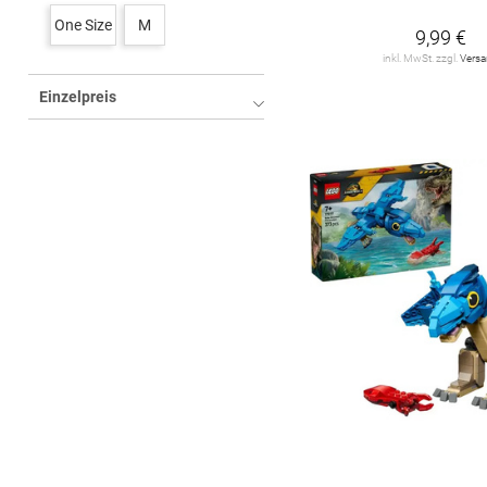
Lego Classic
7
One Size
M
9,99 €
Lego Creator
20
inkl. MwSt. zzgl.
Vers
Einzelpreis
Lego Disney
14
Lego Friends
28
Lego Harry Potter
10
Lego Jurassic World
5
Lego Lizenzen
36
Lego Marvel Super
Heroes
12
Lego Minecraft
18
Lego Movie
11
Lego Ninjago
29