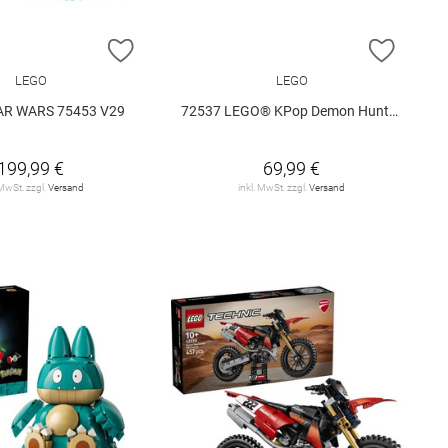
E HINZUFÜGEN
ZUR WUNSCHLISTE HINZUFÜGEN
ZUR W
LEGO
LEGO
AR WARS 75453 V29
72537 LEGO® KPop Demon Hunters 72537 V29
199,99 €
69,99 €
 MwSt. zzgl.
Versand
inkl. MwSt. zzgl.
Versand