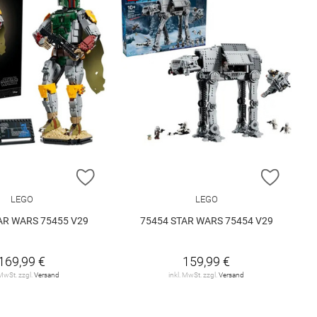
E HINZUFÜGEN
ZUR WUNSCHLISTE HINZUFÜGEN
ZUR W
LEGO
LEGO
AR WARS 75455 V29
75454 STAR WARS 75454 V29
169,99 €
159,99 €
 MwSt. zzgl.
Versand
inkl. MwSt. zzgl.
Versand