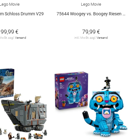
Lego Movie
Lego Movie
 im Schloss Drumm V29
75644 Woogey vs. Boogey Riesen a.. V29
99,99 €
79,99 €
 MwSt. zzgl.
Versand
inkl. MwSt. zzgl.
Versand