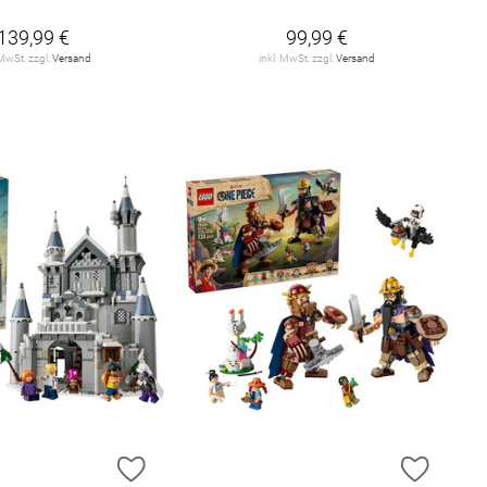
139,99 €
99,99 €
 MwSt. zzgl.
Versand
inkl. MwSt. zzgl.
Versand
E HINZUFÜGEN
ZUR WUNSCHLISTE HINZUFÜGEN
ZUR W