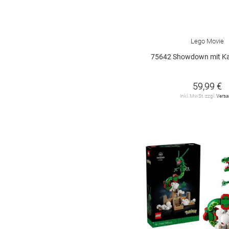
Lego Movie
75642 Showdown mit Kapitän
59,99 €
inkl. MwSt. zzgl.
Vers