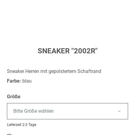
Zum
SNEAKER "2002R"
Anfang
der
Bildergalerie
Sneaker Herren mit gepolstertem Schaftrand
springen
Farbe:
blau
Größe
Bitte Größe wählen
Lieferzeit
2-3 Tage