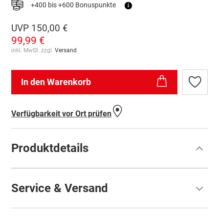
+400 bis +600 Bonuspunkte
i
UVP
150,00 €
99,99 €
inkl. MwSt. zzgl.
Versand
In den Warenkorb
Zur
Wunschl
hinzufü
Verfügbarkeit vor Ort prüfen
Produktdetails
Service & Versand