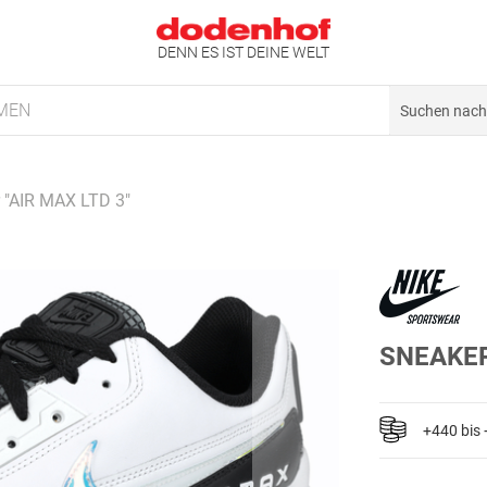
DENN ES IST DEINE WELT
MEN
 "AIR MAX LTD 3"
SNEAKER
+440 bis