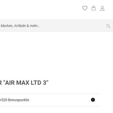
S
 "AIR MAX LTD 3"
 +520 Bonuspunkte
i