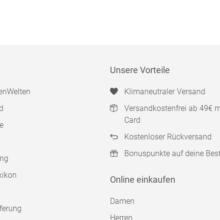
Unsere Vorteile
enWelten
Klimaneutraler Versand
d
Versandkostenfrei ab 49€ 
Card
e
Kostenloser Rückversand
Bonuspunkte auf deine Bes
ung
xikon
Online einkaufen
Damen
ferung
Herren