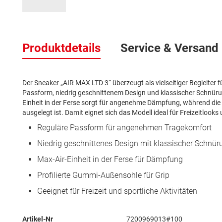
Zum
Anfang
Produktdetails
Service & Versand
der
Bildergalerie
springen
Der Sneaker „AIR MAX LTD 3“ überzeugt als vielseitiger Begleiter fü
Passform, niedrig geschnittenem Design und klassischer Schnürun
Einheit in der Ferse sorgt für angenehme Dämpfung, während die 
ausgelegt ist. Damit eignet sich das Modell ideal für Freizeitlooks
Reguläre Passform für angenehmen Tragekomfort
Niedrig geschnittenes Design mit klassischer Schnür
Max-Air-Einheit in der Ferse für Dämpfung
Profilierte Gummi-Außensohle für Grip
Geeignet für Freizeit und sportliche Aktivitäten
Mehr
Artikel-Nr
7200969013#100