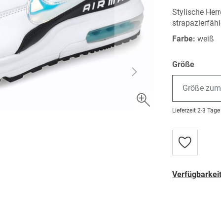
Stylische Her
strapazierfäh
Farbe:
weiß
Größe
Größe zum
Lieferzeit
2-3 Tage
Zur
Wunschlist
hinzufügen
Verfügbarkeit