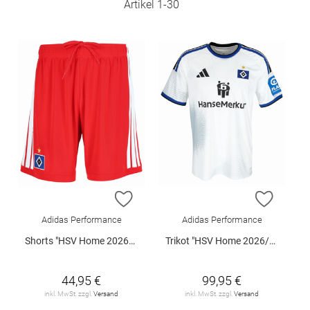
Artikel
1
-
30
ZUR WUNSCHLISTE HINZUFÜGEN
ZUR W
Adidas Performance
Adidas Performance
Shorts "HSV Home 2026/2027"
Trikot "HSV Home 2026/2027"
44,95 €
99,95 €
inkl. MwSt. zzgl.
Versand
inkl. MwSt. zzgl.
Versand