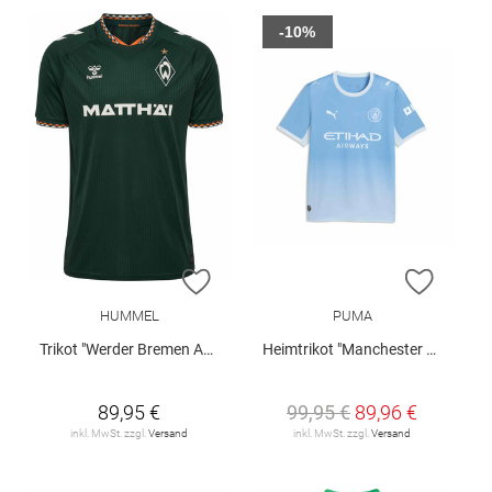
-10%
ZUR WUNSCHLISTE HINZUFÜGEN
ZUR W
HUMMEL
PUMA
Trikot "Werder Bremen Away 26/27"
Heimtrikot "Manchester City 26/27"
89,95 €
99,95 €
89,96 €
inkl. MwSt. zzgl.
Versand
inkl. MwSt. zzgl.
Versand