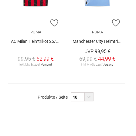
ZUR WUNSCHLISTE HINZUFÜGEN
ZUR W
PUMA
PUMA
AC Milan Heimtrikot 25/26
Manchester City Heimtrikot 25/26
UVP
99,95 €
99,95 €
62,99 €
69,99 €
44,99 €
inkl. MwSt. zzgl.
Versand
inkl. MwSt. zzgl.
Versand
Produkte / Seite