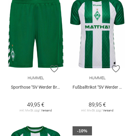
ZUR WUNSCHLISTE HINZUFÜGEN
ZUR W
HUMMEL
HUMMEL
Sporthose "SV Werder Bremen Home 2026/27"
Fußballtrikot "SV Werder Bremen Home 2026/27"
49,95 €
89,95 €
inkl. MwSt. zzgl.
Versand
inkl. MwSt. zzgl.
Versand
-10%