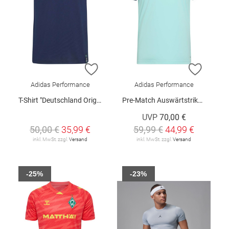
ZUR WUNSCHLISTE HINZUFÜGEN
ZUR W
Adidas Performance
Adidas Performance
T-Shirt "Deutschland Originals"
Pre-Match Auswärtstrikot "Deutschland 26"
UVP
70,00 €
50,00 €
35,99 €
59,99 €
44,99 €
inkl. MwSt. zzgl.
Versand
inkl. MwSt. zzgl.
Versand
-25%
-23%