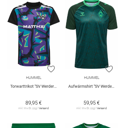
ZUR WUNSCHLISTE HINZUFÜGEN
ZUR W
HUMMEL
HUMMEL
Torwarttrikot "SV Werder Bremen 2026/27"
Aufwärmshirt "SV Werder Bremen 2026/27"
89,95 €
59,95 €
inkl. MwSt. zzgl.
Versand
inkl. MwSt. zzgl.
Versand