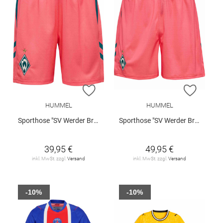
ZUR WUNSCHLISTE HINZUFÜGEN
ZUR W
HUMMEL
HUMMEL
Sporthose "SV Werder Bremen 3rd 2026/27 Kids"
Sporthose "SV Werder Bremen 3rd 2026/27"
39,95 €
49,95 €
inkl. MwSt. zzgl.
Versand
inkl. MwSt. zzgl.
Versand
-10%
-10%