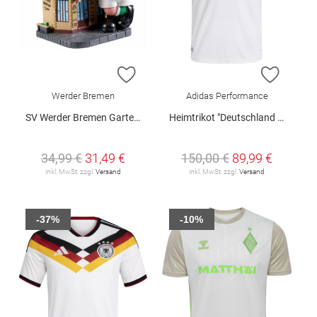
ZUR WUNSCHLISTE HINZUFÜGEN
ZUR W
Werder Bremen
Adidas Performance
SV Werder Bremen Gartenzwerg "Imbiss"
Heimtrikot "Deutschland 26 Authentic"
34,99 €
31,49 €
150,00 €
89,99 €
inkl. MwSt. zzgl.
Versand
inkl. MwSt. zzgl.
Versand
-37%
-10%