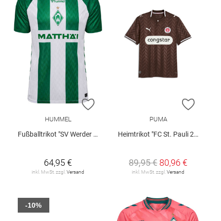
ZUR WUNSCHLISTE HINZUFÜGEN
ZUR W
HUMMEL
PUMA
Fußballtrikot "SV Werder Bremen Home 2026/27 Women"
Heimtrikot "FC St. Pauli 26/27"
64,95 €
89,95 €
80,96 €
inkl. MwSt. zzgl.
Versand
inkl. MwSt. zzgl.
Versand
-10%