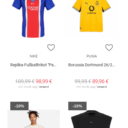
ZUR WUNSCHLISTE HINZUFÜGEN
ZUR W
NIKE
PUMA
Replika-Fußballtrikot "Paris Saint-Germain 2026/27 Heim"
Borussia Dortmund 26/27 Heimtrikot
109,99 €
98,99 €
99,95 €
89,96 €
inkl. MwSt. zzgl.
Versand
inkl. MwSt. zzgl.
Versand
-10%
-10%