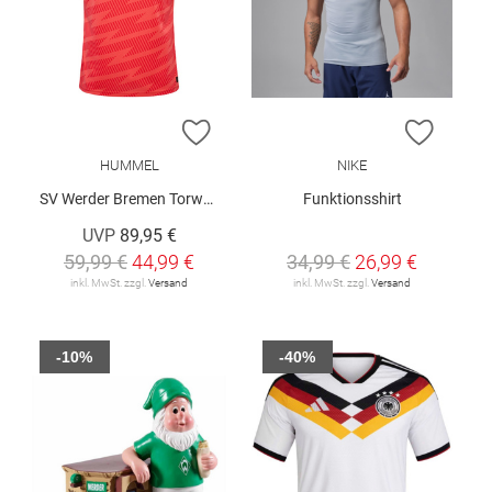
ZUR WUNSCHLISTE HINZUFÜGEN
ZUR W
HUMMEL
NIKE
SV Werder Bremen Torwarttrikot 2025/26
Funktionsshirt
UVP
89,95 €
59,99 €
44,99 €
34,99 €
26,99 €
inkl. MwSt. zzgl.
Versand
inkl. MwSt. zzgl.
Versand
-10%
-40%