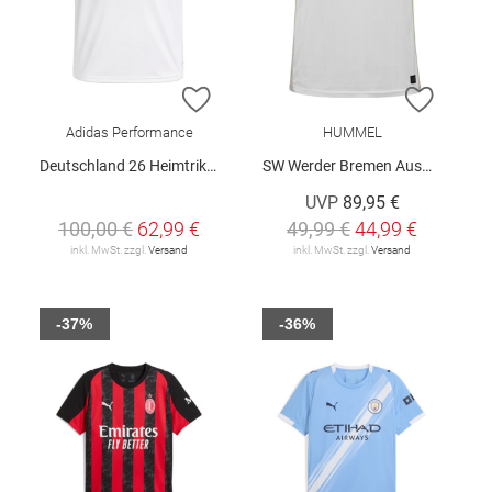
ZUR WUNSCHLISTE HINZUFÜGEN
ZUR W
Adidas Performance
HUMMEL
Deutschland 26 Heimtrikot
SW Werder Bremen Auswärtstrikot 25/26
UVP
89,95 €
100,00 €
62,99 €
49,99 €
44,99 €
inkl. MwSt. zzgl.
Versand
inkl. MwSt. zzgl.
Versand
-37%
-36%