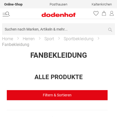
Online-Shop
Posthausen
Kaltenkirchen
Su
Home
Herren
Sport
Sportbekleidung
Fanbekleidung
FANBEKLEIDUNG
ALLE PRODUKTE
Filtern & Sortieren