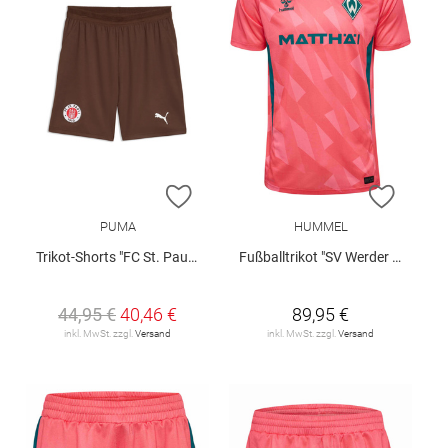
ZUR WUNSCHLISTE HINZUFÜGEN
ZUR W
PUMA
HUMMEL
Trikot-Shorts "FC St. Pauli 26/27"
Fußballtrikot "SV Werder Bremen 3rd 2026/27"
44,95 €
40,46 €
89,95 €
inkl. MwSt. zzgl.
Versand
inkl. MwSt. zzgl.
Versand