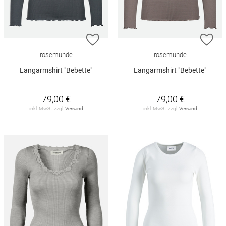
ZUR WUNSCHLISTE HINZUFÜGEN
ZU
rosemunde
rosemunde
Langarmshirt "Bebette"
Langarmshirt "Bebette"
79,00 €
79,00 €
inkl. MwSt. zzgl.
Versand
inkl. MwSt. zzgl.
Versand