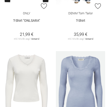
ZUR WUNSCHLISTE HINZUFÜGEN
ZU
ONLY
DENIM Tom Tailor
T-Shirt "ONLSARA"
T-Shirt
21,99 €
35,99 €
inkl. MwSt. zzgl.
Versand
inkl. MwSt. zzgl.
Versand