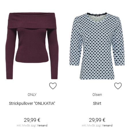
ZUR WUNSCHLISTE HINZUFÜGEN
ZU
ONLY
Olsen
Strickpullover "ONLKATIA"
Shirt
29,99 €
29,99 €
inkl. MwSt. zzgl.
Versand
inkl. MwSt. zzgl.
Versand