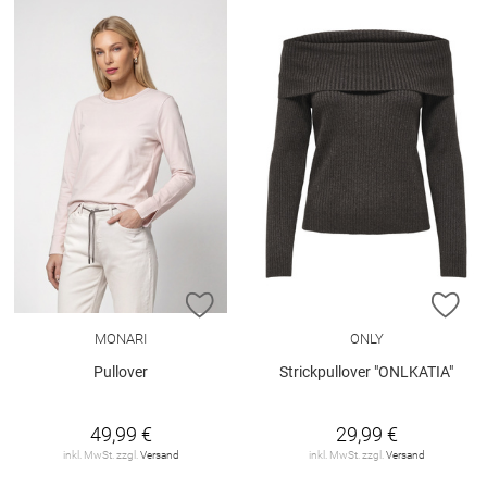
ZUR WUNSCHLISTE HINZUFÜGEN
ZU
MONARI
ONLY
Pullover
Strickpullover "ONLKATIA"
49,99 €
29,99 €
inkl. MwSt. zzgl.
Versand
inkl. MwSt. zzgl.
Versand