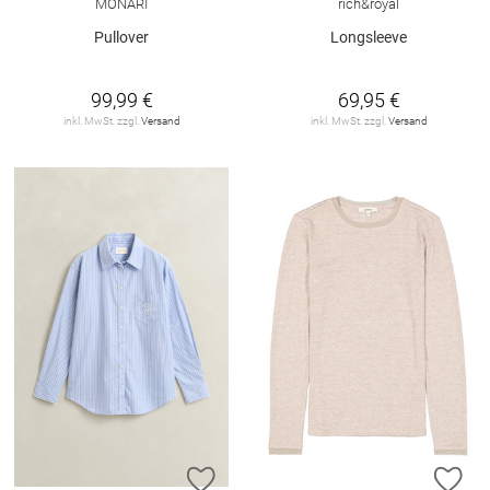
MONARI
rich&royal
Pullover
Longsleeve
99,99 €
69,95 €
inkl. MwSt. zzgl.
Versand
inkl. MwSt. zzgl.
Versand
ZUR WUNSCHLISTE HINZUFÜGEN
ZU