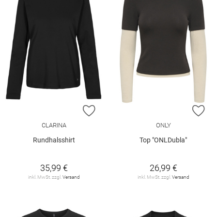
ZUR WUNSCHLISTE HINZUFÜGEN
ZU
CLARINA
ONLY
Rundhalsshirt
Top "ONLDubla"
35,99 €
26,99 €
inkl. MwSt. zzgl.
Versand
inkl. MwSt. zzgl.
Versand