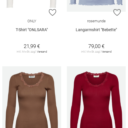
ZUR WUNSCHLISTE HINZUFÜGEN
ZU
ONLY
rosemunde
T-Shirt "ONLSARA"
Langarmshirt "Bebette"
21,99 €
79,00 €
inkl. MwSt. zzgl.
Versand
inkl. MwSt. zzgl.
Versand