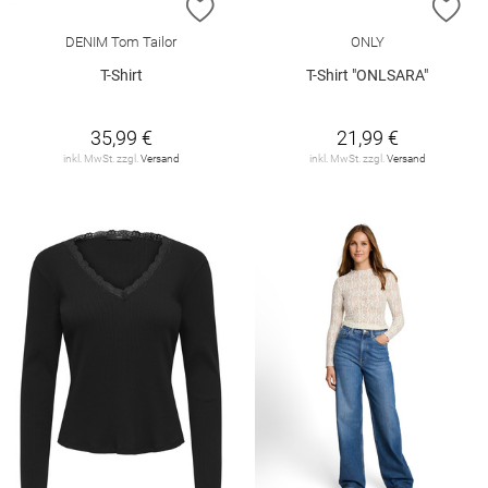
ZUR WUNSCHLISTE HINZUFÜGEN
ZU
DENIM Tom Tailor
ONLY
T-Shirt
T-Shirt "ONLSARA"
35,99 €
21,99 €
inkl. MwSt. zzgl.
Versand
inkl. MwSt. zzgl.
Versand