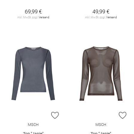
69,99 €
49,99 €
inkl. MwSt. zzgl.
Versand
inkl. MwSt. zzgl.
Versand
ZUR WUNSCHLISTE HINZUFÜGEN
ZU
MSCH
MSCH
Top "Janie"
Top "Janie"