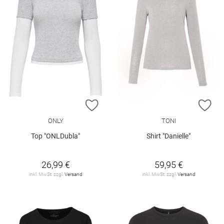
ZUR WUNSCHLISTE HINZUFÜGEN
ZU
ONLY
TONI
Top "ONLDubla"
Shirt "Danielle"
26,99 €
59,95 €
inkl. MwSt. zzgl.
Versand
inkl. MwSt. zzgl.
Versand