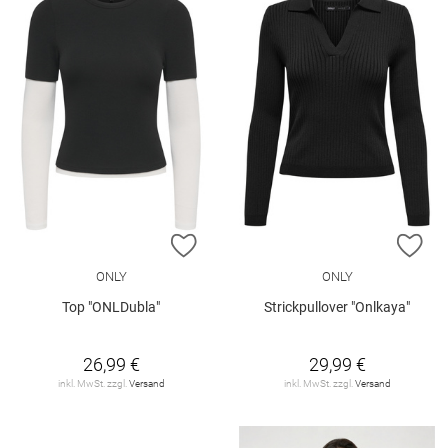
ZUR WUNSCHLISTE HINZUFÜGEN
ZU
ONLY
ONLY
Top "ONLDubla"
Strickpullover "Onlkaya"
26,99 €
29,99 €
inkl. MwSt. zzgl.
Versand
inkl. MwSt. zzgl.
Versand