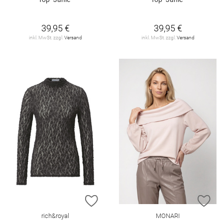
39,95 €
39,95 €
inkl. MwSt. zzgl.
Versand
inkl. MwSt. zzgl.
Versand
ZUR WUNSCHLISTE HINZUFÜGEN
ZU
rich&royal
MONARI