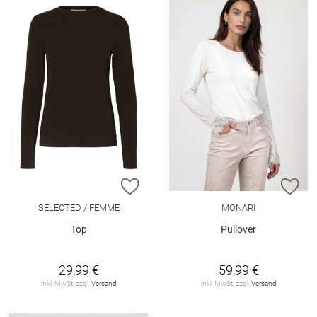
ZUR WUNSCHLISTE HINZUFÜGEN
ZU
SELECTED / FEMME
MONARI
Top
Pullover
29,99 €
59,99 €
inkl. MwSt. zzgl.
Versand
inkl. MwSt. zzgl.
Versand