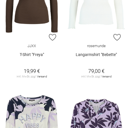
ZUR WUNSCHLISTE HINZUFÜGEN
ZU
JJXX
rosemunde
T-Shirt "Freya"
Langarmshirt "Bebette"
19,99 €
79,00 €
inkl. MwSt. zzgl.
Versand
inkl. MwSt. zzgl.
Versand