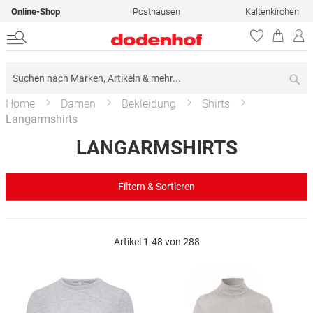
Online-Shop
Posthausen
Kaltenkirchen
Su
Home
Damen
Bekleidung
Shirts
Langarmshirts
LANGARMSHIRTS
Filtern & Sortieren
Artikel
1
-
48
von
288