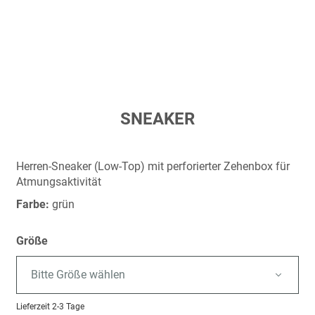
Zum
SNEAKER
Anfang
der
Bildergalerie
Herren-Sneaker (Low-Top) mit perforierter Zehenbox für
springen
Atmungsaktivität
Farbe:
grün
Größe
Bitte Größe wählen
Lieferzeit
2-3 Tage