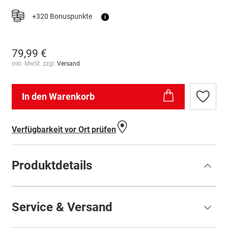
+320 Bonuspunkte
i
79,99 €
inkl. MwSt. zzgl.
Versand
In den Warenkorb
Zur
Wunschl
hinzufü
Verfügbarkeit vor Ort prüfen
Produktdetails
Service & Versand