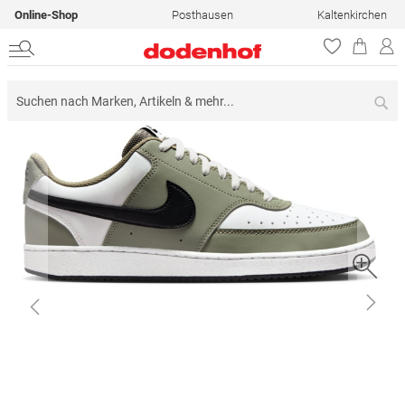
Online-Shop
Posthausen
Kaltenkirchen
Su
Zum
Ende
der
Bildergalerie
springen