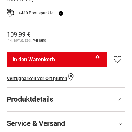
Lieferzeit
2-3 Tage
+440 Bonuspunkte
i
109,99 €
inkl. MwSt. zzgl.
Versand
In den Warenkorb
Zur
Wunschl
hinzufü
Verfügbarkeit vor Ort prüfen
Produktdetails
Service & Versand