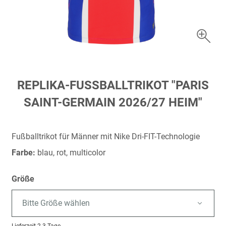
Zum
REPLIKA-FUSSBALLTRIKOT "PARIS S
Anfang
AINT-GERMAIN 2026/27 HEIM"
der
Bildergalerie
springen
Fußballtrikot für Männer mit Nike Dri-FIT-Technologie
Farbe:
blau, rot, multicolor
Größe
Bitte Größe wählen