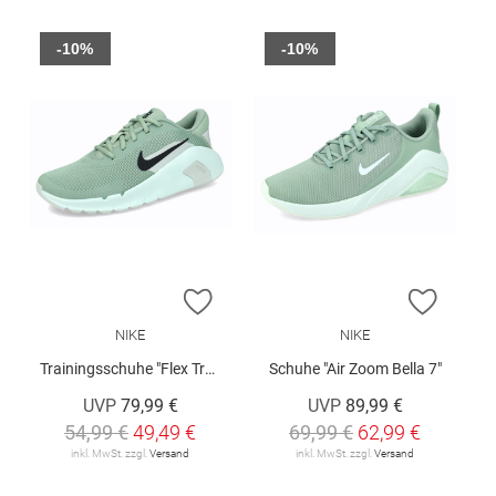
-10%
-10%
ZUR WUNSCHLISTE HINZUFÜGEN
ZUR W
NIKE
NIKE
Trainingsschuhe "Flex Train W"
Schuhe "Air Zoom Bella 7"
UVP
79,99 €
UVP
89,99 €
54,99 €
49,49 €
69,99 €
62,99 €
inkl. MwSt. zzgl.
Versand
inkl. MwSt. zzgl.
Versand