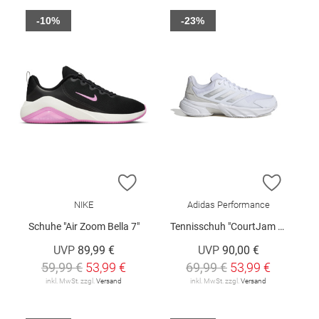
-10%
-23%
ZUR WUNSCHLISTE HINZUFÜGEN
ZUR W
NIKE
Adidas Performance
Schuhe "Air Zoom Bella 7"
Tennisschuh "CourtJam Control 3 W"
UVP
89,99 €
UVP
90,00 €
59,99 €
53,99 €
69,99 €
53,99 €
inkl. MwSt. zzgl.
Versand
inkl. MwSt. zzgl.
Versand