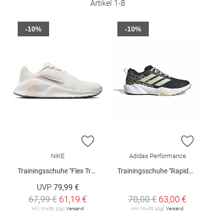
Artikel
1
-
8
-10%
-10%
ZUR WUNSCHLISTE HINZUFÜGEN
ZUR W
NIKE
Adidas Performance
Trainingsschuhe "Flex Train W"
Trainingsschuhe "Rapidmove Go W"
UVP
79,99 €
67,99 €
61,19 €
70,00 €
63,00 €
inkl. MwSt. zzgl.
Versand
inkl. MwSt. zzgl.
Versand