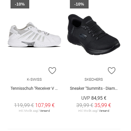
-10%
-10%
ZUR WUNSCHLISTE HINZUFÜGEN
ZUR W
K-SWISS
SKECHERS
Tennisschuh "Receiver V Carpet"
Sneaker "Summits - Diamond Dream"
UVP
84,95 €
119,99 €
107,99 €
39,99 €
35,99 €
inkl. MwSt. zzgl.
Versand
inkl. MwSt. zzgl.
Versand