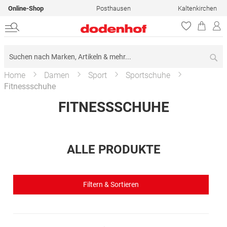
Online-Shop
Posthausen
Kaltenkirchen
Su
Home
Damen
Sport
Sportschuhe
Fitnessschuhe
FITNESSSCHUHE
ALLE PRODUKTE
Filtern & Sortieren