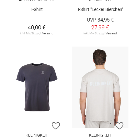
T-Shirt
T-Shirt "Lecker Bierchen"
UVP
34,95 €
40,00 €
27,99 €
inkl. MwSt. zzgl.
Versand
inkl. MwSt. zzgl.
Versand
ZUR WUNSCHLISTE HINZUFÜGEN
ZUR W
KLEINIGKEIT
KLEINIGKEIT