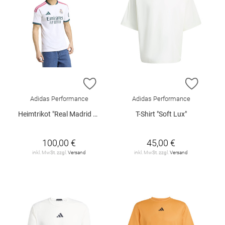
ZUR WUNSCHLISTE HINZUFÜGEN
ZUR W
Adidas Performance
Adidas Performance
Heimtrikot "Real Madrid 26/27"
T-Shirt "Soft Lux"
100,00 €
45,00 €
inkl. MwSt. zzgl.
Versand
inkl. MwSt. zzgl.
Versand