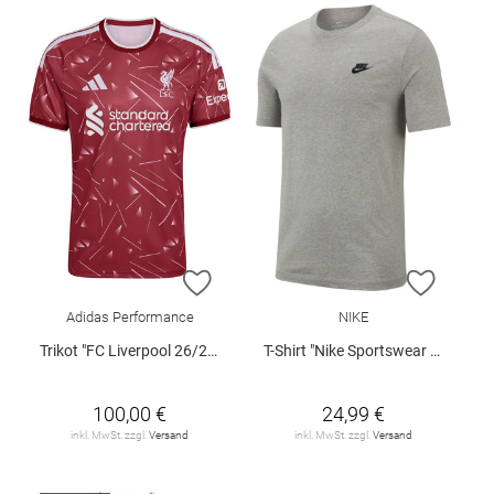
ZUR WUNSCHLISTE HINZUFÜGEN
ZUR W
Adidas Performance
NIKE
Trikot "FC Liverpool 26/27 Heimtrikot"
T-Shirt "Nike Sportswear Club"
100,00 €
24,99 €
inkl. MwSt. zzgl.
Versand
inkl. MwSt. zzgl.
Versand