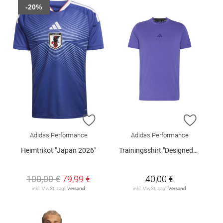
-20%
ZUR WUNSCHLISTE HINZUFÜGEN
ZUR W
Adidas Performance
Adidas Performance
Heimtrikot "Japan 2026"
Trainingsshirt "Designed4Training"
100,00 €
79,99 €
40,00 €
inkl. MwSt. zzgl.
Versand
inkl. MwSt. zzgl.
Versand