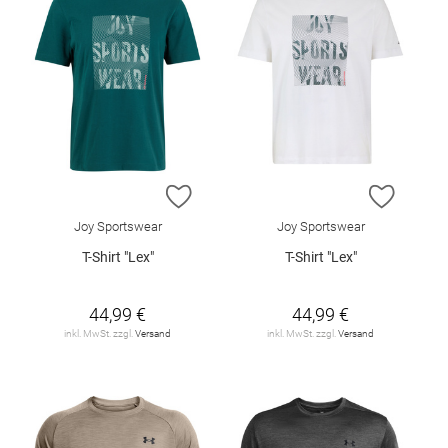
ZUR WUNSCHLISTE HINZUFÜGEN
ZUR W
Joy Sportswear
Joy Sportswear
T-Shirt "Lex"
T-Shirt "Lex"
44,99 €
44,99 €
inkl. MwSt. zzgl.
Versand
inkl. MwSt. zzgl.
Versand