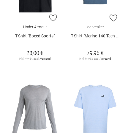
ZUR WUNSCHLISTE HINZUFÜGEN
ZUR W
Under Armour
icebreaker
T-Shirt "Boxed Sports"
T-Shirt "Merino 140 Tech Lite III"
28,00 €
79,95 €
inkl. MwSt. zzgl.
Versand
inkl. MwSt. zzgl.
Versand