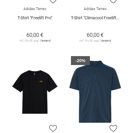
Adidas Terrex
Adidas Terrex
T-Shirt "Freelift Pro"
T-Shirt "Climacool Freelift Pro"
60,00 €
60,00 €
inkl. MwSt. zzgl.
Versand
inkl. MwSt. zzgl.
Versand
-20%
ZUR WUNSCHLISTE HINZUFÜGEN
ZUR W