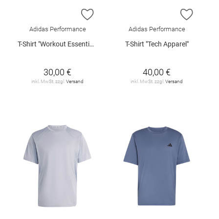
ZUR WUNSCHLISTE HINZUFÜGEN
ZUR W
Adidas Performance
Adidas Performance
T-Shirt "Workout Essentials Flex"
T-Shirt "Tech Apparel"
30,00 €
40,00 €
inkl. MwSt. zzgl.
Versand
inkl. MwSt. zzgl.
Versand