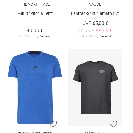
THE NORTH FACE
VAUDE
T-Shirt "Pitch a Tent"
Fahrrad-Shirt "Tamaro HZ"
UVP
65,00 €
40,00 €
55,99 €
44,99 €
inkl. MwSt. zzgl.
Versand
inkl. MwSt. zzgl.
Versand
ZUR WUNSCHLISTE HINZUFÜGEN
ZUR W
Adidas Performance
KLEINIGKEIT