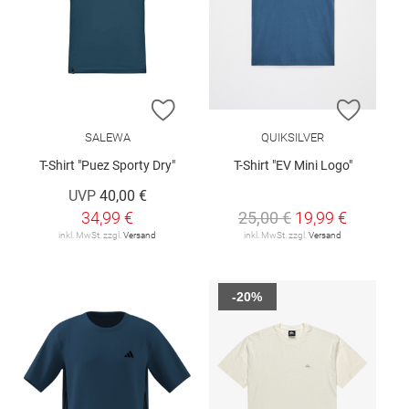
ZUR WUNSCHLISTE HINZUFÜGEN
ZUR W
SALEWA
QUIKSILVER
T-Shirt "Puez Sporty Dry"
T-Shirt "EV Mini Logo"
UVP
40,00 €
34,99 €
25,00 €
19,99 €
inkl. MwSt. zzgl.
Versand
inkl. MwSt. zzgl.
Versand
-20%