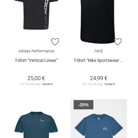
ZUR WUNSCHLISTE HINZUFÜGEN
ZUR W
Adidas Performance
NIKE
T-Shirt "Vertical Linear"
T-Shirt "Nike Sportswear Club"
25,00 €
24,99 €
inkl. MwSt. zzgl.
Versand
inkl. MwSt. zzgl.
Versand
-20%