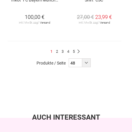
100,00 €
27,00 €
23,99 €
inkl. MwSt. zzgl.
Versand
inkl. MwSt. zzgl.
Versand
Seite
Du
Seite
Seite
Seite
Seite
1
2
3
4
5
Seite
Weiter
liest
Produkte / Seite
gerade
Seite
AUCH INTERESSANT