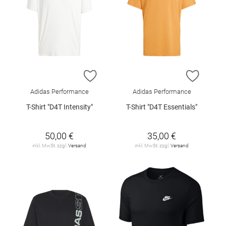
ZUR WUNSCHLISTE HINZUFÜGEN
ZUR W
Adidas Performance
Adidas Performance
T-Shirt "D4T Intensity"
T-Shirt "D4T Essentials"
50,00 €
35,00 €
inkl. MwSt. zzgl.
Versand
inkl. MwSt. zzgl.
Versand