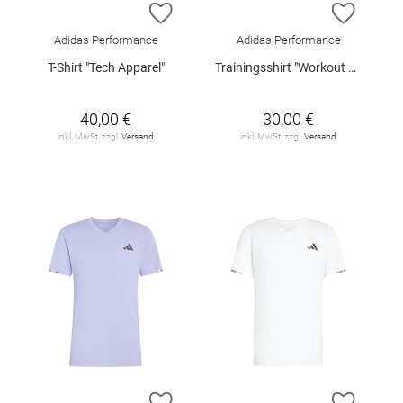
ZUR WUNSCHLISTE HINZUFÜGEN
ZUR W
Adidas Performance
Adidas Performance
T-Shirt "Tech Apparel"
Trainingsshirt "Workout Feelready"
40,00 €
30,00 €
inkl. MwSt. zzgl.
Versand
inkl. MwSt. zzgl.
Versand
ZUR WUNSCHLISTE HINZUFÜGEN
ZUR W