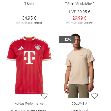
T-Shirt
T-Shirt "Sticki Micki"
UVP
39,95 €
34,95 €
29,99 €
inkl. MwSt. zzgl.
Versand
inkl. MwSt. zzgl.
Versand
-11%
ZUR WUNSCHLISTE HINZUFÜGEN
ZUR W
Adidas Performance
COLUMBIA
Trikot "FC Bayern München 26/27 Heim"
Shirt "CSC"