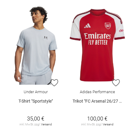
ZUR WUNSCHLISTE HINZUFÜGEN
ZUR W
Under Armour
Adidas Performance
T-Shirt "Sportstyle"
Trikot "FC Arsenal 26/27 Heimtrikot"
35,00 €
100,00 €
inkl. MwSt. zzgl.
Versand
inkl. MwSt. zzgl.
Versand