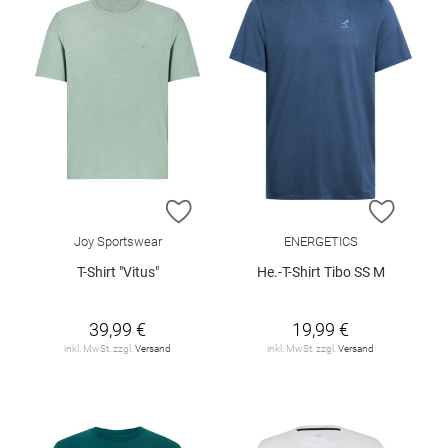
ZUR WUNSCHLISTE HINZUFÜGEN
ZUR W
Joy Sportswear
ENERGETICS
T-Shirt "Vitus"
He.-T-Shirt Tibo SS M
39,99 €
19,99 €
inkl. MwSt. zzgl.
Versand
inkl. MwSt. zzgl.
Versand