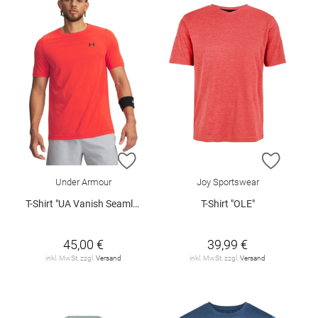
ZUR WUNSCHLISTE HINZUFÜGEN
ZUR W
Under Armour
Joy Sportswear
T-Shirt "UA Vanish Seamless"
T-Shirt "OLE"
45,00 €
39,99 €
inkl. MwSt. zzgl.
Versand
inkl. MwSt. zzgl.
Versand