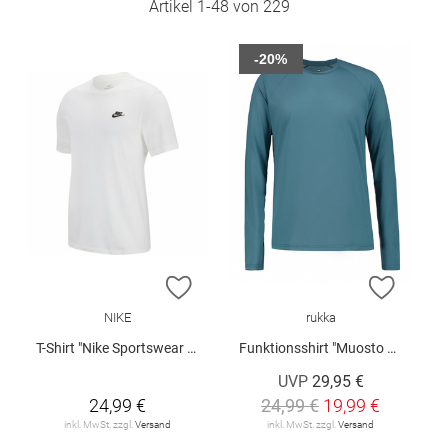
Artikel
1
-
48
von
229
-20%
ZUR WUNSCHLISTE HINZUFÜGEN
ZUR W
NIKE
rukka
T-Shirt "Nike Sportswear Club"
Funktionsshirt "Muosto V2"
UVP
29,95 €
24,99 €
24,99 €
19,99 €
inkl. MwSt. zzgl.
Versand
inkl. MwSt. zzgl.
Versand