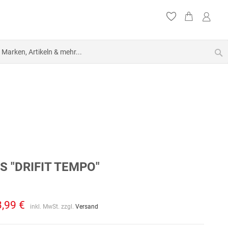
S
S "DRIFIT TEMPO"
3,99 €
inkl. MwSt. zzgl.
Versand