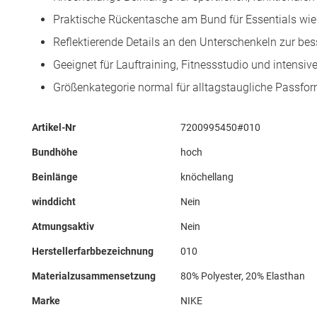
Praktische Rückentasche am Bund für Essentials wie 
Reflektierende Details an den Unterschenkeln zur bess
Geeignet für Lauftraining, Fitnessstudio und intensi
Größenkategorie normal für alltagstaugliche Passfo
Mehr
Artikel-Nr
7200995450#010
Informationen
Bundhöhe
hoch
Beinlänge
knöchellang
winddicht
Nein
Atmungsaktiv
Nein
Herstellerfarbbezeichnung
010
Materialzusammensetzung
80% Polyester, 20% Elasthan
Marke
NIKE