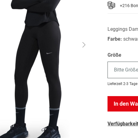
+216 Bo
Leggings Dam
Farbe:
schwa
Größe
Bitte Größ
Lieferzeit
2-3 Tage
In den W
Verfügbarkeit