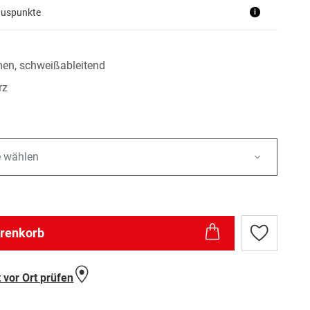
nuspunkte
i
en, schweißableitend
rz
e wählen
arenkorb
Zur
Wunschlist
hinzufügen
 vor Ort prüfen