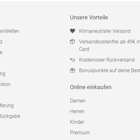
Unsere Vorteile
enWelten
Klimaneutraler Versand
d
Versandkostenfrei ab 49€ 
Card
e
Kostenloser Rückversand
Bonuspunkte auf deine Bes
ung
xikon
Online einkaufen
Damen
ferung
Herren
Rückgabe
Kinder
Premium