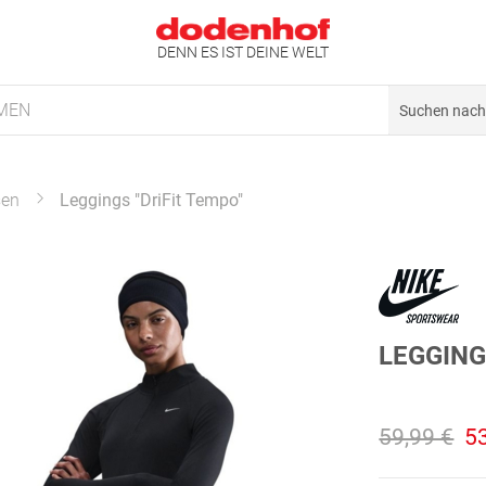
DENN ES IST DEINE WELT
MEN
en
Leggings "DriFit Tempo"
LEGGING
59,99 €
5