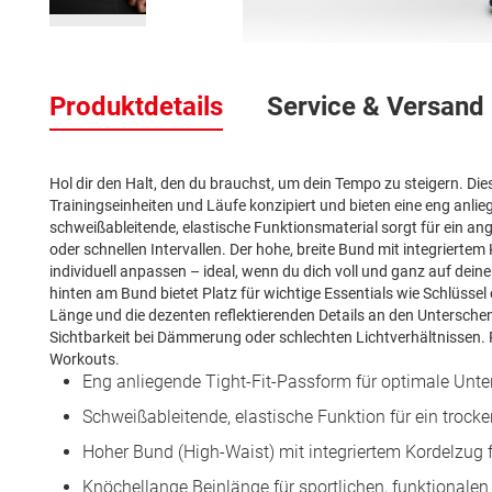
Zum
Anfang
Produktdetails
Service & Versand
der
Bildergalerie
springen
Hol dir den Halt, den du brauchst, um dein Tempo zu steigern. Die
Trainingseinheiten und Läufe konzipiert und bieten eine eng anli
schweißableitende, elastische Funktionsmaterial sorgt für ein an
oder schnellen Intervallen. Der hohe, breite Bund mit integriertem K
individuell anpassen – ideal, wenn du dich voll und ganz auf de
hinten am Bund bietet Platz für wichtige Essentials wie Schlüssel
Länge und die dezenten reflektierenden Details an den Untersche
Sichtbarkeit bei Dämmerung oder schlechten Lichtverhältnissen. 
Workouts.
Eng anliegende Tight-Fit-Passform für optimale Unt
Schweißableitende, elastische Funktion für ein trock
Hoher Bund (High-Waist) mit integriertem Kordelzug f
Knöchellange Beinlänge für sportlichen, funktionalen