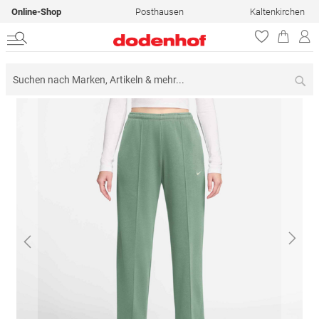
Online-Shop
Posthausen
Kaltenkirchen
Su
Zum
Ende
der
Bildergalerie
springen