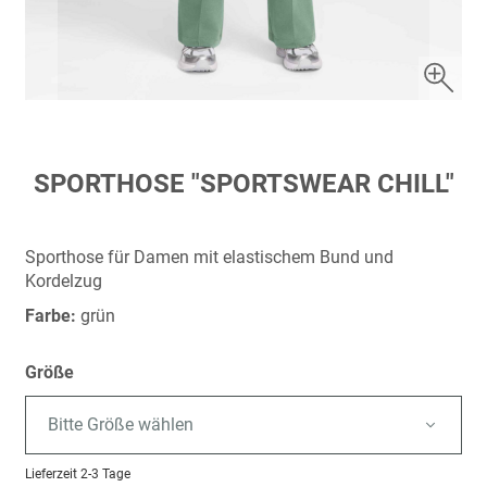
Zum
SPORTHOSE "SPORTSWEAR CHILL"
Anfang
der
Bildergalerie
Sporthose für Damen mit elastischem Bund und
springen
Kordelzug
Farbe:
grün
Größe
Bitte Größe wählen
Lieferzeit
2-3 Tage