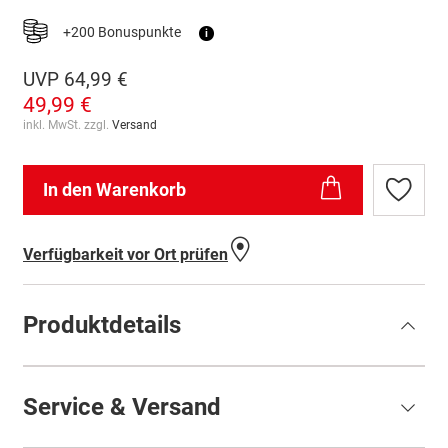
+200 Bonuspunkte
i
UVP
64,99 €
49,99 €
inkl. MwSt. zzgl.
Versand
In den Warenkorb
Zur
Wunschl
hinzufü
Verfügbarkeit vor Ort prüfen
Produktdetails
Service & Versand