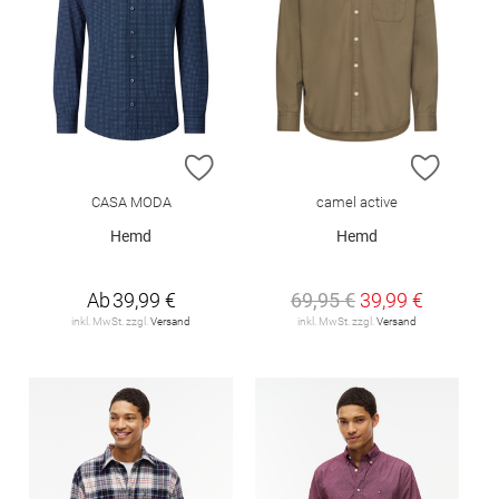
ZUR WUNSCHLISTE HINZUFÜGEN
ZUR W
CASA MODA
camel active
Hemd
Hemd
Ab
39,99 €
69,95 €
39,99 €
inkl. MwSt. zzgl.
Versand
inkl. MwSt. zzgl.
Versand