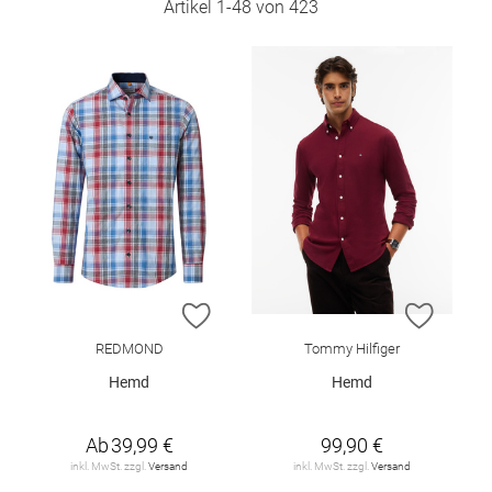
Artikel
1
-
48
von
423
ZUR WUNSCHLISTE HINZUFÜGEN
ZUR W
REDMOND
Tommy Hilfiger
Hemd
Hemd
Ab
39,99 €
99,90 €
inkl. MwSt. zzgl.
Versand
inkl. MwSt. zzgl.
Versand