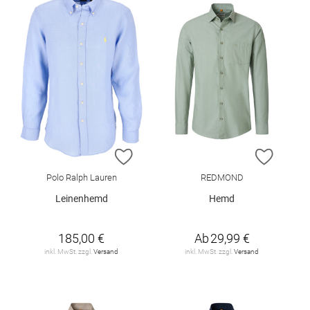
ZUR WUNSCHLISTE HINZUFÜGEN
ZUR W
Polo Ralph Lauren
REDMOND
Leinenhemd
Hemd
185,00 €
Ab
29,99 €
inkl. MwSt. zzgl.
Versand
inkl. MwSt. zzgl.
Versand