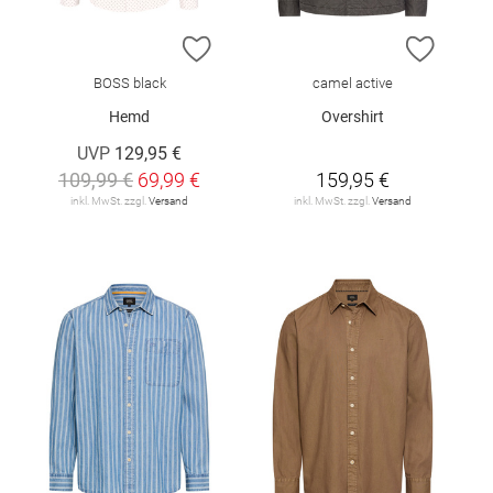
ZUR WUNSCHLISTE HINZUFÜGEN
ZUR W
BOSS black
camel active
Hemd
Overshirt
UVP
129,95 €
109,99 €
69,99 €
159,95 €
inkl. MwSt. zzgl.
Versand
inkl. MwSt. zzgl.
Versand