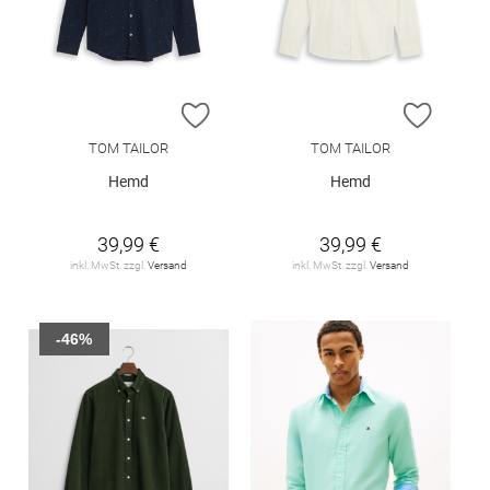
ZUR WUNSCHLISTE HINZUFÜGEN
ZUR W
TOM TAILOR
TOM TAILOR
Hemd
Hemd
39,99 €
39,99 €
inkl. MwSt. zzgl.
Versand
inkl. MwSt. zzgl.
Versand
-46%