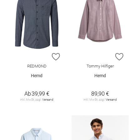
ZUR WUNSCHLISTE HINZUFÜGEN
ZUR W
REDMOND
Tommy Hilfiger
Hemd
Hemd
Ab
39,99 €
89,90 €
inkl. MwSt. zzgl.
Versand
inkl. MwSt. zzgl.
Versand