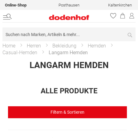
Online-Shop
Posthausen
Kaltenkirchen
Su
Home
Herren
Bekleidung
Hemden
Casual-Hemden
Langarm Hemden
LANGARM HEMDEN
ALLE PRODUKTE
Filtern & Sortieren