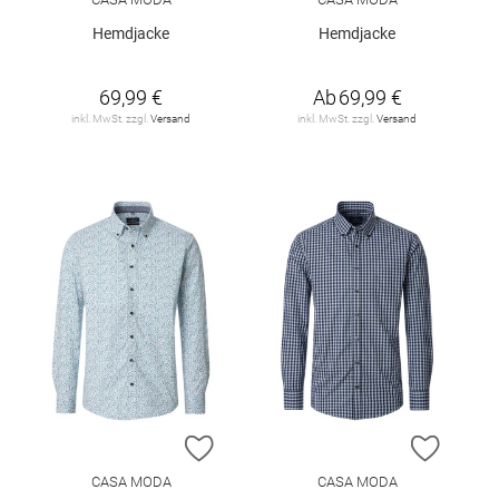
Hemdjacke
Hemdjacke
69,99 €
Ab
69,99 €
inkl. MwSt. zzgl.
Versand
inkl. MwSt. zzgl.
Versand
ZUR WUNSCHLISTE HINZUFÜGEN
ZUR W
CASA MODA
CASA MODA