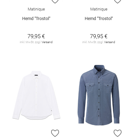
Matinique
Matinique
Hemd "Trostol"
Hemd "Trostol"
79,95 €
79,95 €
inkl. MwSt. zzgl.
Versand
inkl. MwSt. zzgl.
Versand
ZUR WUNSCHLISTE HINZUFÜGEN
ZUR W