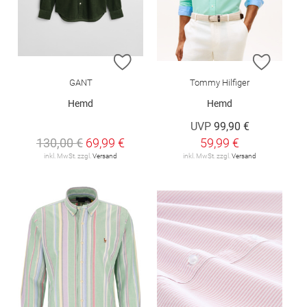
ZUR WUNSCHLISTE HINZUFÜGEN
ZUR W
GANT
Tommy Hilfiger
Hemd
Hemd
UVP
99,90 €
130,00 €
69,99 €
59,99 €
inkl. MwSt. zzgl.
Versand
inkl. MwSt. zzgl.
Versand