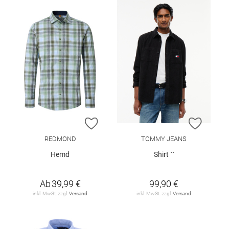
ZUR WUNSCHLISTE HINZUFÜGEN
ZUR W
REDMOND
TOMMY JEANS
Hemd
Shirt ``
Ab
39,99 €
99,90 €
inkl. MwSt. zzgl.
Versand
inkl. MwSt. zzgl.
Versand