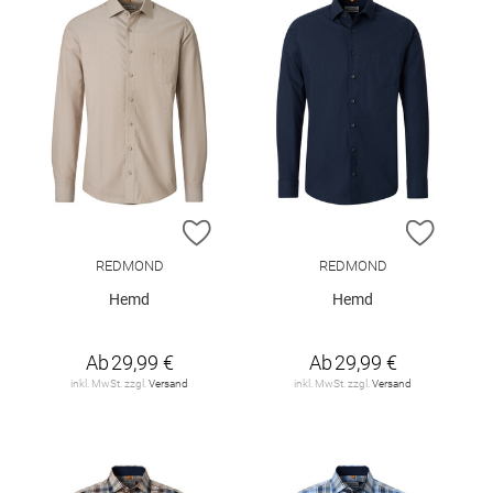
ZUR WUNSCHLISTE HINZUFÜGEN
ZUR W
REDMOND
REDMOND
Hemd
Hemd
Ab
29,99 €
Ab
29,99 €
inkl. MwSt. zzgl.
Versand
inkl. MwSt. zzgl.
Versand