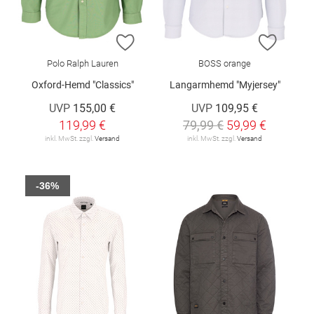
ZUR WUNSCHLISTE HINZUFÜGEN
ZUR W
Polo Ralph Lauren
BOSS orange
Oxford-Hemd "Classics"
Langarmhemd "Myjersey"
UVP
155,00 €
UVP
109,95 €
119,99 €
79,99 €
59,99 €
inkl. MwSt. zzgl.
Versand
inkl. MwSt. zzgl.
Versand
-36%