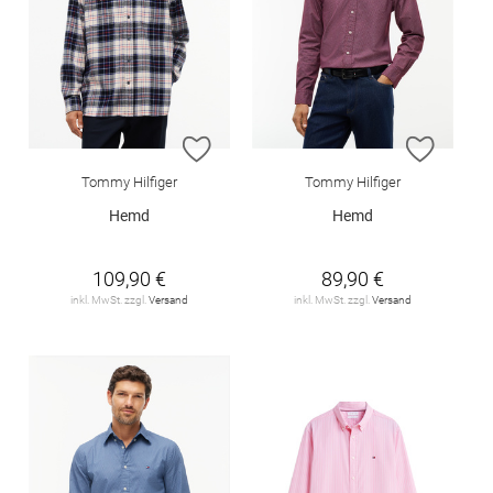
ZUR WUNSCHLISTE HINZUFÜGEN
ZUR W
Tommy Hilfiger
Tommy Hilfiger
Hemd
Hemd
109,90 €
89,90 €
inkl. MwSt. zzgl.
Versand
inkl. MwSt. zzgl.
Versand