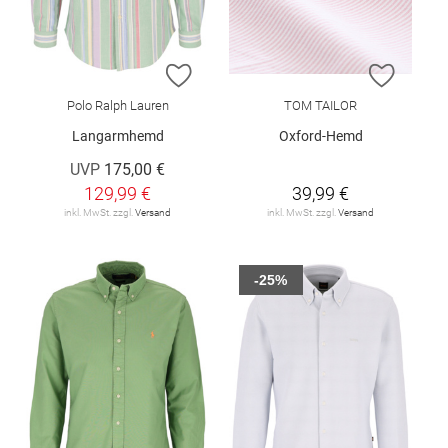
ZUR WUNSCHLISTE HINZUFÜGEN
ZUR W
Polo Ralph Lauren
TOM TAILOR
Langarmhemd
Oxford-Hemd
UVP
175,00 €
129,99 €
39,99 €
inkl. MwSt. zzgl.
Versand
inkl. MwSt. zzgl.
Versand
-25%