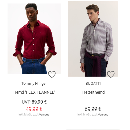
ZUR WUNSCHLISTE HINZUFÜGEN
ZUR W
Tommy Hilfiger
BUGATTI
Hemd "FLEX FLANNEL"
Freizeithemd
UVP
89,90 €
49,99 €
69,99 €
inkl. MwSt. zzgl.
Versand
inkl. MwSt. zzgl.
Versand