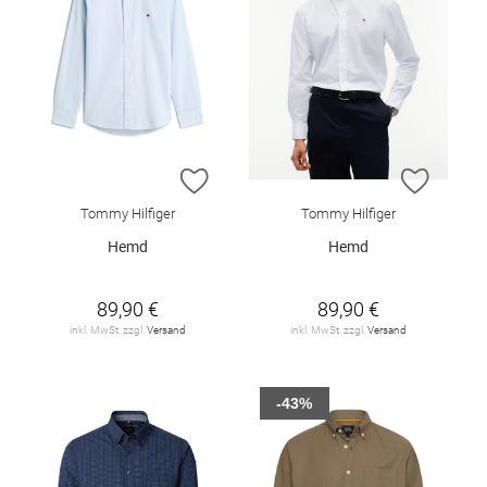
ZUR WUNSCHLISTE HINZUFÜGEN
ZUR W
Tommy Hilfiger
Tommy Hilfiger
Hemd
Hemd
89,90 €
89,90 €
inkl. MwSt. zzgl.
Versand
inkl. MwSt. zzgl.
Versand
-43%