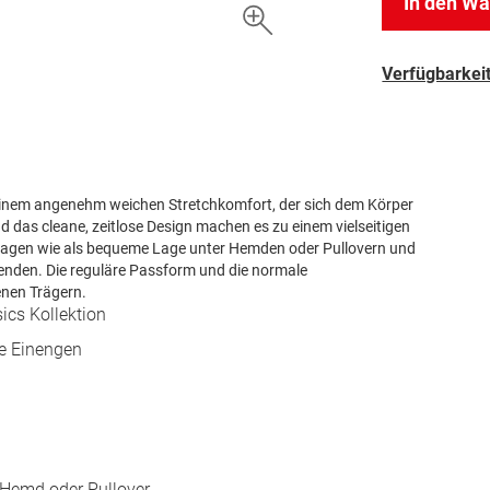
In den W
Verfügbarkeit
t einem angenehm weichen Stretchkomfort, der sich dem Körper
 das cleane, zeitlose Design machen es zu einem vielseitigen
t tragen wie als bequeme Lage unter Hemden oder Pullovern und
nenden. Die reguläre Passform und die normale
enen Trägern.
ics Kollektion
ne Einengen
r Hemd oder Pullover