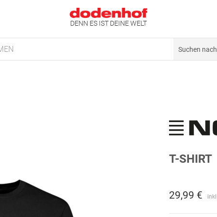
DENN ES IST DEINE WELT
MEN
T-SHIRT
29,99 €
ink