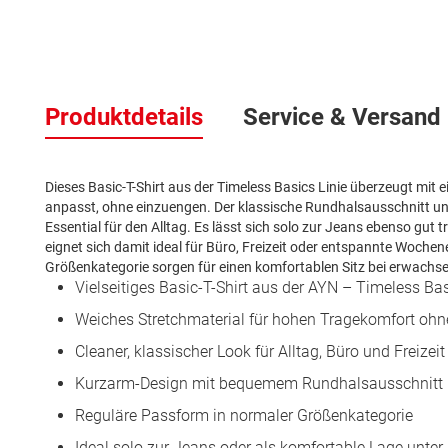
Zum
Anfang
der
Produktdetails
Service & Versand
Bildergalerie
springen
Dieses Basic-T-Shirt aus der Timeless Basics Linie überzeugt mi
anpasst, ohne einzuengen. Der klassische Rundhalsausschnitt und
Essential für den Alltag. Es lässt sich solo zur Jeans ebenso gu
eignet sich damit ideal für Büro, Freizeit oder entspannte Woche
Größenkategorie sorgen für einen komfortablen Sitz bei erwachs
Vielseitiges Basic-T-Shirt aus der AYN – Timeless Bas
Weiches Stretchmaterial für hohen Tragekomfort oh
Cleaner, klassischer Look für Alltag, Büro und Freizeit
Kurzarm-Design mit bequemem Rundhalsausschnitt
Reguläre Passform in normaler Größenkategorie
Ideal solo zur Jeans oder als komfortable Lage unte