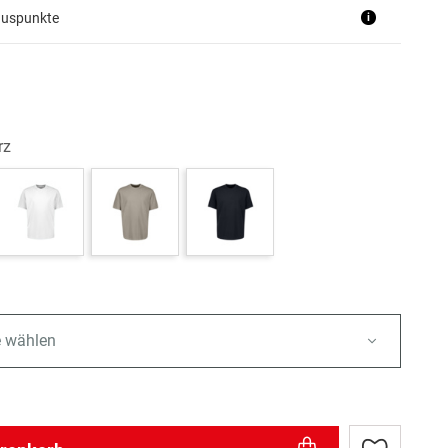
nuspunkte
i
rz
e wählen