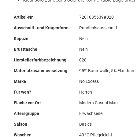
Mehr
Artikel-Nr
7201035639#020
Informationen
Ausschnitt- und Kragenform
Rundhalsausschnitt
Kapuze
Nein
Brusttasche
Nein
Herstellerfarbbezeichnung
020
Materialzusammensetzung
95% Baumwolle, 5% Elasthan
Marke
No Excess
Für wen?
Herren
Fläche vor Ort
Modern Casual-Man
Altersgruppe
Erwachsene
Saison
Basics
Waschen
40 °C Pflegeleicht