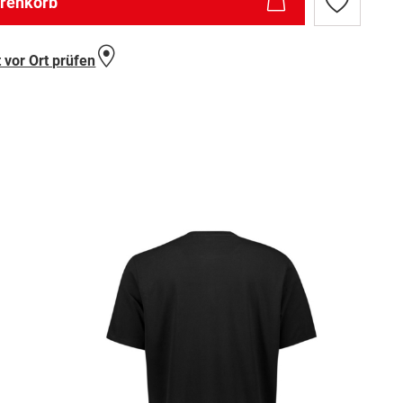
arenkorb
Zur
Wunschlist
hinzufügen
 vor Ort prüfen