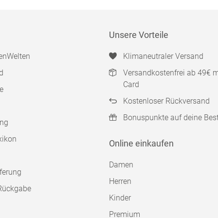
Unsere Vorteile
enWelten
Klimaneutraler Versand
d
Versandkostenfrei ab 49€ 
Card
e
Kostenloser Rückversand
Bonuspunkte auf deine Bes
ung
xikon
Online einkaufen
Damen
ferung
Herren
Rückgabe
Kinder
Premium