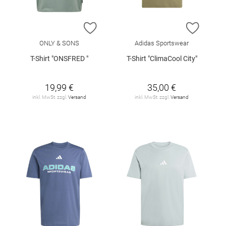
ZUR WUNSCHLISTE HINZUFÜGEN
ZUR W
ONLY & SONS
Adidas Sportswear
T-Shirt "ONSFRED "
T-Shirt "ClimaCool City"
19,99 €
35,00 €
inkl. MwSt. zzgl.
Versand
inkl. MwSt. zzgl.
Versand