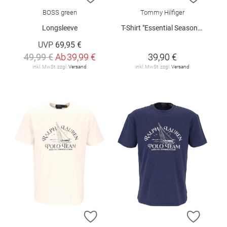
BOSS green
Tommy Hilfiger
Longsleeve
T-Shirt "Essential Seasonal"
UVP
69,95 €
49,99 €
Ab
39,99 €
39,90 €
inkl. MwSt. zzgl.
Versand
inkl. MwSt. zzgl.
Versand
ZUR WUNSCHLISTE HINZUFÜGEN
ZUR W