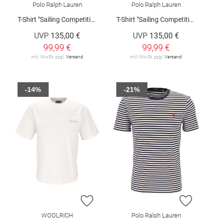
Polo Ralph Lauren
Polo Ralph Lauren
T-Shirt "Sailing Competition"
T-Shirt "Sailing Competition"
UVP
135,00 €
UVP
135,00 €
99,99 €
99,99 €
inkl. MwSt. zzgl.
Versand
inkl. MwSt. zzgl.
Versand
-14%
-21%
ZUR WUNSCHLISTE HINZUFÜGEN
ZUR W
WOOLRICH
Polo Ralph Lauren