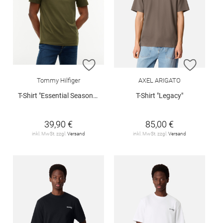
ZUR WUNSCHLISTE HINZUFÜGEN
ZUR W
Tommy Hilfiger
AXEL ARIGATO
T-Shirt "Essential Seasonal"
T-Shirt "Legacy"
39,90 €
85,00 €
inkl. MwSt. zzgl.
Versand
inkl. MwSt. zzgl.
Versand