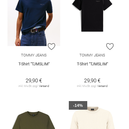
ZUR WUNSCHLISTE HINZUFÜGEN
ZUR W
TOMMY JEANS
TOMMY JEANS
T-Shirt "TJMSLIM"
T-Shirt "TJMSLIM"
29,90 €
29,90 €
inkl. MwSt. zzgl.
Versand
inkl. MwSt. zzgl.
Versand
-14%