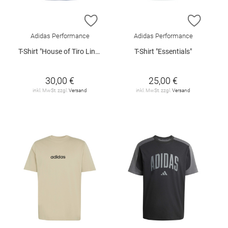
ZUR WUNSCHLISTE HINZUFÜGEN
ZUR W
Adidas Performance
Adidas Performance
T-Shirt "House of Tiro Linear"
T-Shirt "Essentials"
30,00 €
25,00 €
inkl. MwSt. zzgl.
Versand
inkl. MwSt. zzgl.
Versand