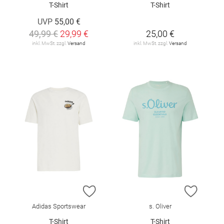
T-Shirt
T-Shirt
UVP
55,00 €
49,99 €
29,99 €
25,00 €
inkl. MwSt. zzgl.
Versand
inkl. MwSt. zzgl.
Versand
ZUR WUNSCHLISTE HINZUFÜGEN
ZUR W
Adidas Sportswear
s. Oliver
T-Shirt
T-Shirt