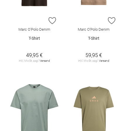
ZUR WUNSCHLISTE HINZUFÜGEN
ZUR W
Marc O'Polo Denim
Marc O'Polo Denim
T-Shirt
T-Shirt
49,95 €
59,95 €
inkl. MwSt. zzgl.
Versand
inkl. MwSt. zzgl.
Versand