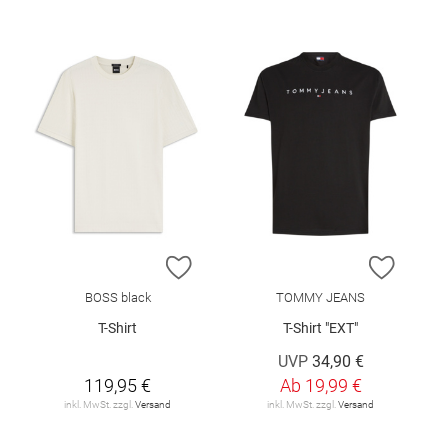
ZUR WUNSCHLISTE HINZUFÜGEN
ZUR W
BOSS black
TOMMY JEANS
T-Shirt
T-Shirt "EXT"
UVP
34,90 €
119,95 €
Ab
19,99 €
inkl. MwSt. zzgl.
Versand
inkl. MwSt. zzgl.
Versand