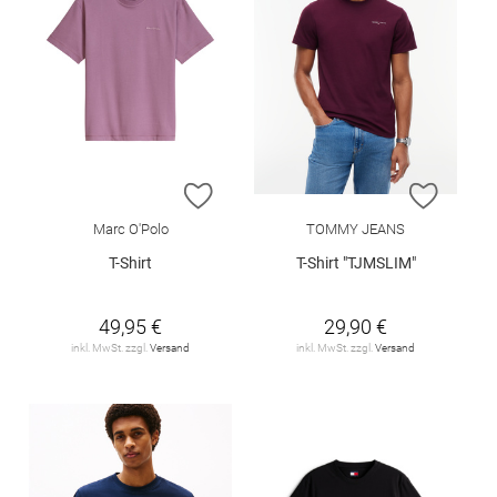
ZUR WUNSCHLISTE HINZUFÜGEN
ZUR W
Marc O'Polo
TOMMY JEANS
T-Shirt
T-Shirt "TJMSLIM"
49,95 €
29,90 €
inkl. MwSt. zzgl.
Versand
inkl. MwSt. zzgl.
Versand