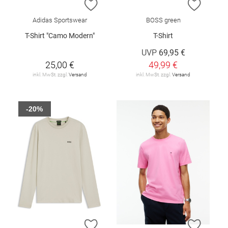
ZUR WUNSCHLISTE HINZUFÜGEN
ZUR W
Adidas Sportswear
BOSS green
T-Shirt "Camo Modern"
T-Shirt
UVP
69,95 €
25,00 €
49,99 €
inkl. MwSt. zzgl.
Versand
inkl. MwSt. zzgl.
Versand
-20%
ZUR WUNSCHLISTE HINZUFÜGEN
ZUR W