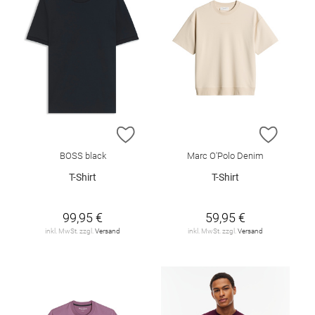
ZUR WUNSCHLISTE HINZUFÜGEN
ZUR W
BOSS black
Marc O'Polo Denim
T-Shirt
T-Shirt
99,95 €
59,95 €
inkl. MwSt. zzgl.
Versand
inkl. MwSt. zzgl.
Versand