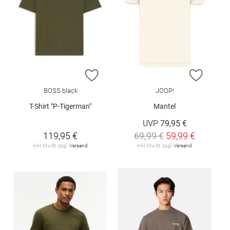
ZUR WUNSCHLISTE HINZUFÜGEN
ZUR W
BOSS black
JOOP!
T-Shirt "P-Tigerman"
Mantel
UVP
79,95 €
119,95 €
69,99 €
59,99 €
inkl. MwSt. zzgl.
Versand
inkl. MwSt. zzgl.
Versand