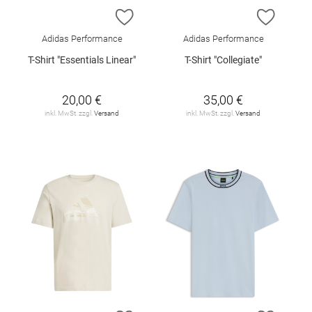
ZUR WUNSCHLISTE HINZUFÜGEN
ZUR W
Adidas Performance
Adidas Performance
T-Shirt "Essentials Linear"
T-Shirt "Collegiate"
20,00 €
35,00 €
inkl. MwSt. zzgl.
Versand
inkl. MwSt. zzgl.
Versand