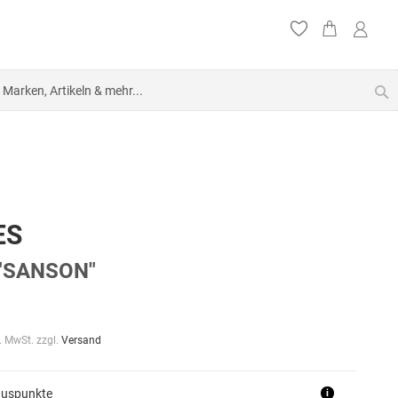
S
ES
 "SANSON"
l. MwSt. zzgl.
Versand
nuspunkte
i