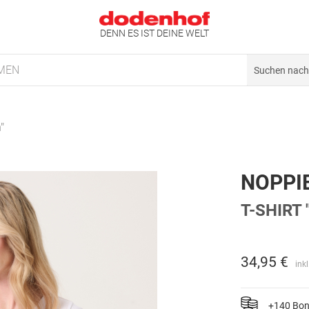
DENN ES IST DEINE WELT
MEN
"
NOPPI
T-SHIRT
34,95 €
ink
+140 Bo