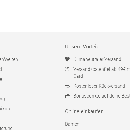
Unsere Vorteile
enWelten
Klimaneutraler Versand
d
Versandkostenfrei ab 49€ 
Card
e
Kostenloser Rückversand
Bonuspunkte auf deine Bes
ung
xikon
Online einkaufen
Damen
ferung