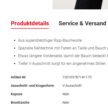
Zum
Anfang
Produktdetails
Service & Versand
der
Bildergalerie
springen
Aus superstretchiger Ripp-Baumwolle
Spezielle Nähtechnik mit Falten an Taille und Bauc
Etwas längere Vorderseite, damit der Bauch bedeckt b
Tiefer V-Ausschnitt sorgt für ein angenehmes Stillen
Mehr
Artikel-Nr
7201037871#1175
Informationen
Ausschnitt- und Kragenform
V-Ausschnitt
Kapuze
Nein
Brusttasche
Nein