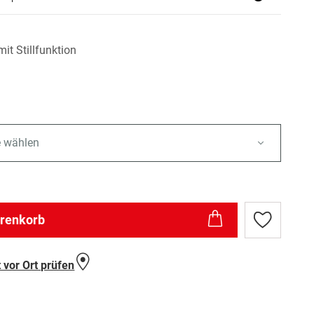
it Stillfunktion
e wählen
arenkorb
Zur
Wunschlist
hinzufügen
 vor Ort prüfen