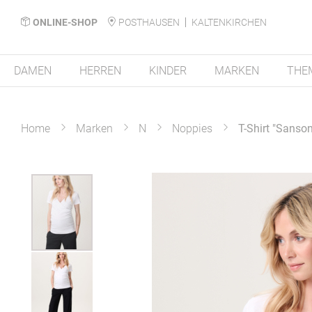
ONLINE-SHOP
POSTHAUSEN
KALTENKIRCHEN
DAMEN
HERREN
KINDER
MARKEN
THE
Home
Marken
N
Noppies
T-Shirt "Sanson
Zum
Ende
der
Bildergalerie
springen