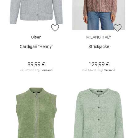
ZUR WUNSCHLISTE HINZUFÜGEN
ZUR W
Olsen
MILANO ITALY
Cardigan "Henny"
Strickjacke
89,99 €
129,99 €
inkl. MwSt. zzgl.
Versand
inkl. MwSt. zzgl.
Versand