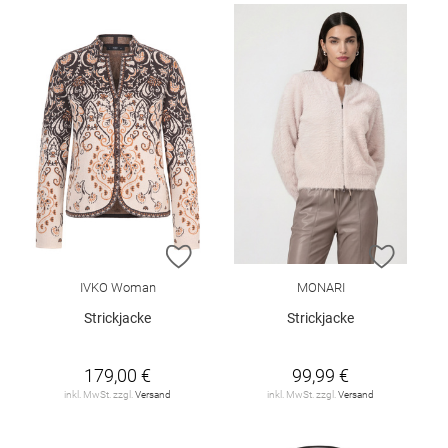
ZUR WUNSCHLISTE HINZUFÜGEN
ZUR W
IVKO Woman
MONARI
Strickjacke
Strickjacke
179,00 €
99,99 €
inkl. MwSt. zzgl.
Versand
inkl. MwSt. zzgl.
Versand