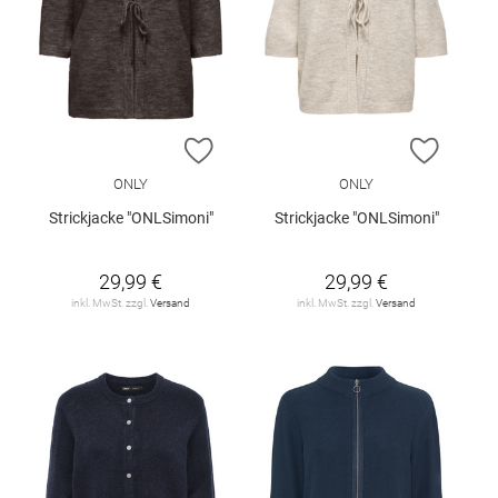
ZUR WUNSCHLISTE HINZUFÜGEN
ZUR W
ONLY
ONLY
Strickjacke "ONLSimoni"
Strickjacke "ONLSimoni"
29,99 €
29,99 €
inkl. MwSt. zzgl.
Versand
inkl. MwSt. zzgl.
Versand