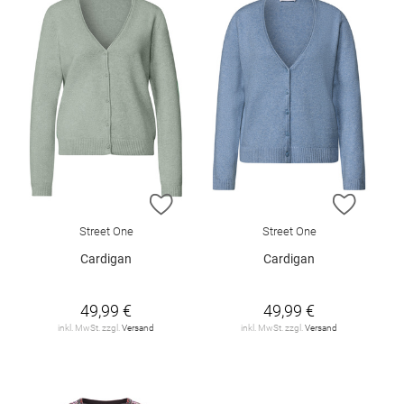
ZUR WUNSCHLISTE HINZUFÜGEN
ZUR W
Street One
Street One
Cardigan
Cardigan
49,99 €
49,99 €
inkl. MwSt. zzgl.
Versand
inkl. MwSt. zzgl.
Versand