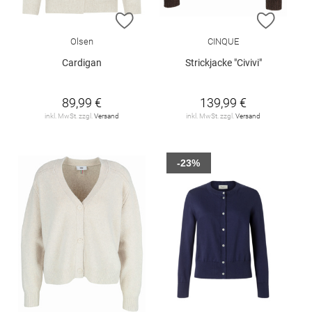
ZUR WUNSCHLISTE HINZUFÜGEN
ZUR W
Olsen
CINQUE
Cardigan
Strickjacke "Civivi"
89,99 €
139,99 €
inkl. MwSt. zzgl.
Versand
inkl. MwSt. zzgl.
Versand
-23%