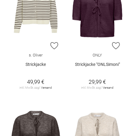
ZUR WUNSCHLISTE HINZUFÜGEN
ZUR W
s. Oliver
ONLY
Strickjacke
Strickjacke "ONLSimoni"
49,99 €
29,99 €
inkl. MwSt. zzgl.
Versand
inkl. MwSt. zzgl.
Versand