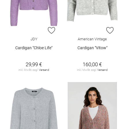
ZUR WUNSCHLISTE HINZUFÜGEN
ZUR W
JDY
American Vintage
Cardigan "Chloe Life"
Cardigan "Vitow"
29,99 €
160,00 €
inkl. MwSt. zzgl.
Versand
inkl. MwSt. zzgl.
Versand