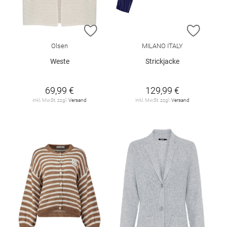
ZUR WUNSCHLISTE HINZUFÜGEN
ZUR W
Olsen
MILANO ITALY
Weste
Strickjacke
69,99 €
129,99 €
inkl. MwSt. zzgl.
Versand
inkl. MwSt. zzgl.
Versand