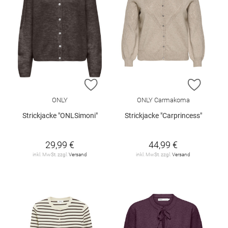
ZUR WUNSCHLISTE HINZUFÜGEN
ZUR W
ONLY
ONLY Carmakoma
Strickjacke "ONLSimoni"
Strickjacke "Carprincess"
29,99 €
44,99 €
inkl. MwSt. zzgl.
Versand
inkl. MwSt. zzgl.
Versand