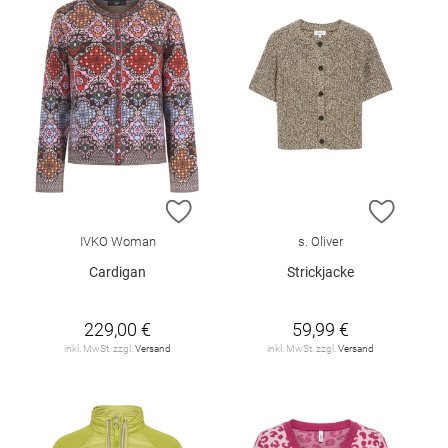
ZUR WUNSCHLISTE HINZUFÜGEN
ZUR W
IVKO Woman
s. Oliver
Cardigan
Strickjacke
229,00 €
59,99 €
inkl. MwSt. zzgl.
Versand
inkl. MwSt. zzgl.
Versand