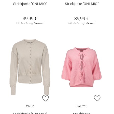
Strickjacke "ONLMIO"
Strickjacke "ONLMIO"
39,99 €
39,99 €
inkl. MwSt. zzgl.
Versand
inkl. MwSt. zzgl.
Versand
ZUR WUNSCHLISTE HINZUFÜGEN
ZUR W
ONLY
HaILY*S
Strickjacke "ONLMIO"
Strickjacke