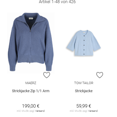
Artikel
1
-
48
von
426
ZUR WUNSCHLISTE HINZUFÜGEN
ZUR W
MAERZ
TOM TAILOR
Strickjacke Zip 1/1 Arm
Strickjacke
199,00 €
59,99 €
inkl. MwSt. zzgl.
Versand
inkl. MwSt. zzgl.
Versand