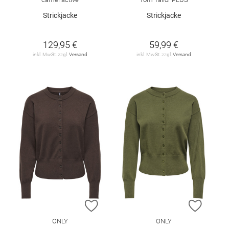
Strickjacke
Strickjacke
129,95 €
59,99 €
inkl. MwSt. zzgl.
Versand
inkl. MwSt. zzgl.
Versand
ZUR WUNSCHLISTE HINZUFÜGEN
ZUR W
ONLY
ONLY