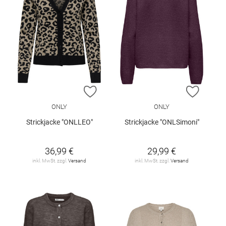
ZUR WUNSCHLISTE HINZUFÜGEN
ZUR W
ONLY
ONLY
Strickjacke "ONLLEO"
Strickjacke "ONLSimoni"
36,99 €
29,99 €
inkl. MwSt. zzgl.
Versand
inkl. MwSt. zzgl.
Versand