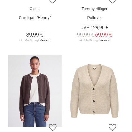
Olsen
Tommy Hilfiger
Cardigan "Henny"
Pullover
UVP
129,90 €
89,99 €
99,99 €
69,99 €
inkl. MwSt. zzgl.
Versand
inkl. MwSt. zzgl.
Versand
ZUR WUNSCHLISTE HINZUFÜGEN
ZUR W