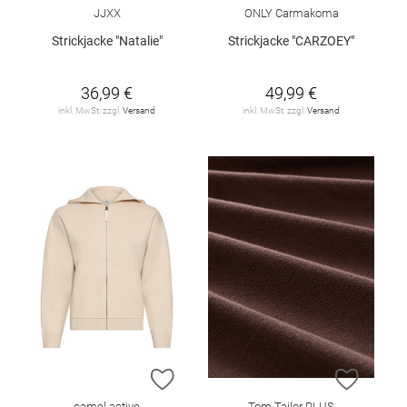
JJXX
ONLY Carmakoma
Strickjacke "Natalie"
Strickjacke "CARZOEY"
36,99 €
49,99 €
inkl. MwSt. zzgl.
Versand
inkl. MwSt. zzgl.
Versand
ZUR WUNSCHLISTE HINZUFÜGEN
ZUR W
camel active
Tom Tailor PLUS