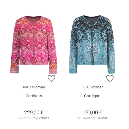
ZUR WUNSCHLISTE HINZUFÜGEN
ZUR W
IVKO Woman
IVKO Woman
Cardigan
Cardigan
229,00 €
159,00 €
inkl. MwSt. zzgl.
Versand
inkl. MwSt. zzgl.
Versand