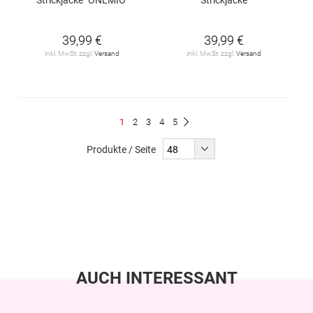
39,99 €
39,99 €
inkl. MwSt. zzgl.
Versand
inkl. MwSt. zzgl.
Versand
Seite
Du
Seite
Seite
Seite
Seite
1
2
3
4
5
Seite
Weiter
liest
Produkte / Seite
gerade
Seite
AUCH INTERESSANT