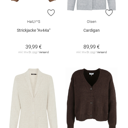
ZUR WUNSCHLISTE HINZUFÜGEN
ZUR W
HaILY*S
Olsen
Strickjacke "Av44a"
Cardigan
39,99 €
89,99 €
inkl. MwSt. zzgl.
Versand
inkl. MwSt. zzgl.
Versand