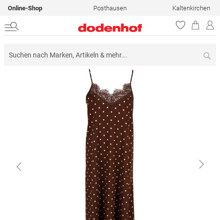
Online-Shop
Posthausen
Kaltenkirchen
Su
Zum
Ende
der
Bildergalerie
springen