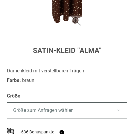
Zum
SATIN-KLEID "ALMA"
Anfang
der
Bildergalerie
Damenkleid mit verstellbaren Trägern
springen
Farbe:
braun
Größe
Größe zum Anfragen wählen
+636 Bonuspunkte
i