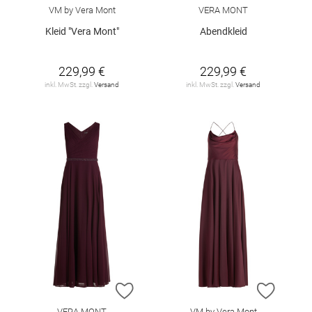
VM by Vera Mont
VERA MONT
Kleid "Vera Mont"
Abendkleid
229,99 €
229,99 €
inkl. MwSt. zzgl.
Versand
inkl. MwSt. zzgl.
Versand
ZUR WUNSCHLISTE HINZUFÜGEN
ZUR W
VERA MONT
VM by Vera Mont