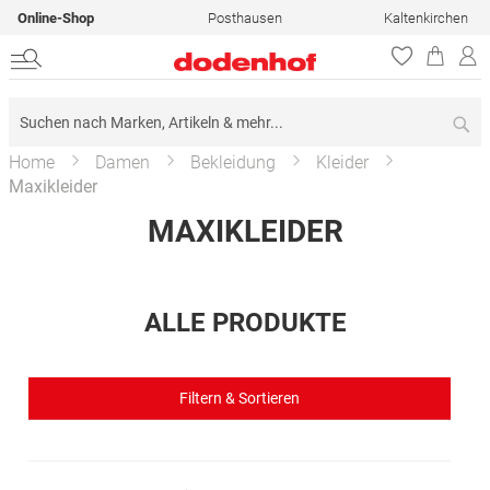
Online-Shop
Posthausen
Kaltenkirchen
Su
Home
Damen
Bekleidung
Kleider
Maxikleider
MAXIKLEIDER
ALLE PRODUKTE
Filtern & Sortieren