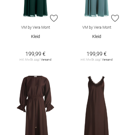
ZUR WUNSCHLISTE HINZUFÜGEN
ZUR W
VM by Vera Mont
VM by Vera Mont
Kleid
Kleid
199,99 €
199,99 €
inkl. MwSt. zzgl.
Versand
inkl. MwSt. zzgl.
Versand