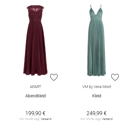
ZUR WUNSCHLISTE HINZUFÜGEN
ZUR W
APART
VM by Vera Mont
Abendkleid
Kleid
199,90 €
249,99 €
inkl. MwSt. zzgl.
Versand
inkl. MwSt. zzgl.
Versand