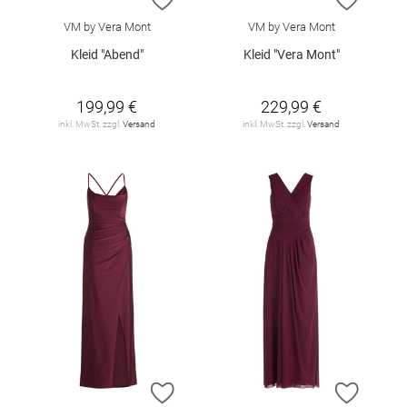
VM by Vera Mont
VM by Vera Mont
Kleid "Abend"
Kleid "Vera Mont"
199,99 €
229,99 €
inkl. MwSt. zzgl.
Versand
inkl. MwSt. zzgl.
Versand
ZUR WUNSCHLISTE HINZUFÜGEN
ZUR W