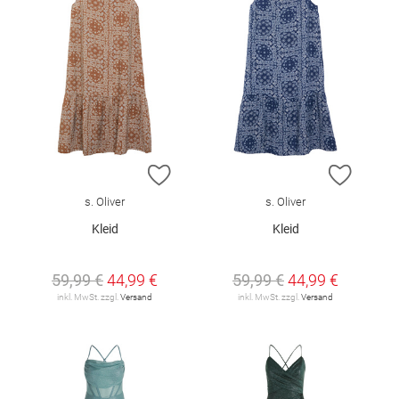
ZUR WUNSCHLISTE HINZUFÜGEN
ZUR W
s. Oliver
s. Oliver
Kleid
Kleid
59,99 €
44,99 €
59,99 €
44,99 €
inkl. MwSt. zzgl.
Versand
inkl. MwSt. zzgl.
Versand