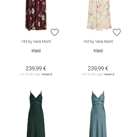
ZUR WUNSCHLISTE HINZUFÜGEN
ZUR W
VM by Vera Mont
VM by Vera Mont
Kleid
Kleid
239,99 €
239,99 €
inkl. MwSt. zzgl.
Versand
inkl. MwSt. zzgl.
Versand