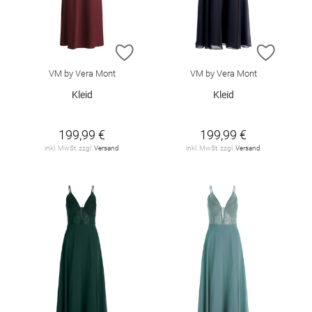
ZUR WUNSCHLISTE HINZUFÜGEN
ZUR W
VM by Vera Mont
VM by Vera Mont
Kleid
Kleid
199,99 €
199,99 €
inkl. MwSt. zzgl.
Versand
inkl. MwSt. zzgl.
Versand