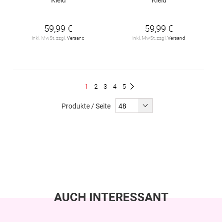
59,99 €
59,99 €
inkl. MwSt. zzgl.
Versand
inkl. MwSt. zzgl.
Versand
Seite
Du
Seite
Seite
Seite
Seite
1
2
3
4
5
Seite
Weiter
liest
Produkte / Seite
gerade
Seite
AUCH INTERESSANT