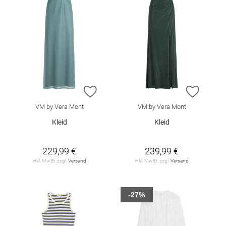
ZUR WUNSCHLISTE HINZUFÜGEN
ZUR W
VM by Vera Mont
VM by Vera Mont
Kleid
Kleid
229,99 €
239,99 €
inkl. MwSt. zzgl.
Versand
inkl. MwSt. zzgl.
Versand
-27%