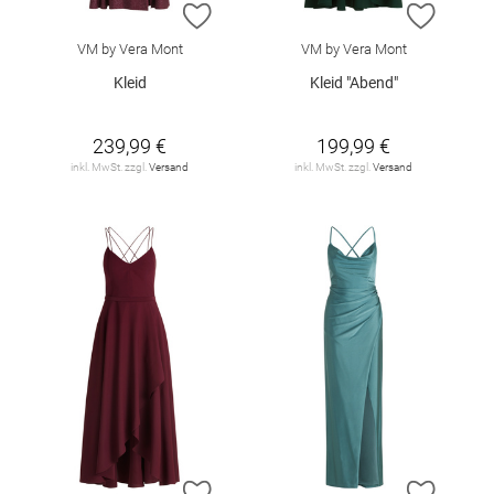
ZUR WUNSCHLISTE HINZUFÜGEN
ZUR W
VM by Vera Mont
VM by Vera Mont
Kleid
Kleid "Abend"
239,99 €
199,99 €
inkl. MwSt. zzgl.
Versand
inkl. MwSt. zzgl.
Versand
ZUR WUNSCHLISTE HINZUFÜGEN
ZUR W