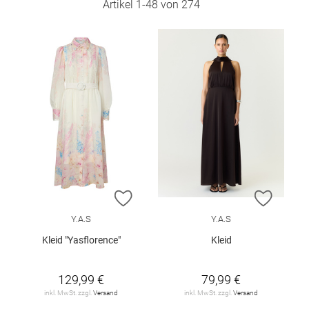
Artikel
1
-
48
von
274
ZUR WUNSCHLISTE HINZUFÜGEN
ZUR W
Y.A.S
Y.A.S
Kleid "Yasflorence"
Kleid
129,99 €
79,99 €
inkl. MwSt. zzgl.
Versand
inkl. MwSt. zzgl.
Versand