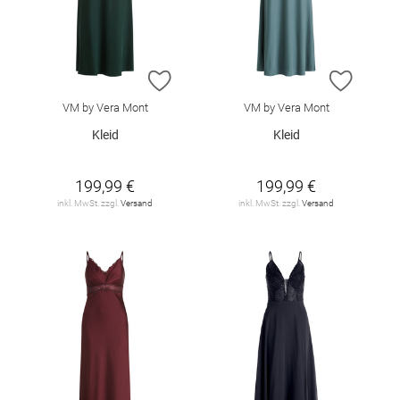
ZUR WUNSCHLISTE HINZUFÜGEN
ZUR W
VM by Vera Mont
VM by Vera Mont
Kleid
Kleid
199,99 €
199,99 €
inkl. MwSt. zzgl.
Versand
inkl. MwSt. zzgl.
Versand