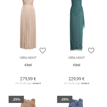
ZUR WUNSCHLISTE HINZUFÜGEN
ZUR W
VERA MONT
VERA MONT
Kleid
Kleid
279,99 €
229,99 €
inkl. MwSt. zzgl.
Versand
inkl. MwSt. zzgl.
Versand
-25%
-25%