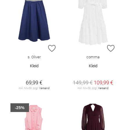
ZUR WUNSCHLISTE HINZUFÜGEN
ZUR W
s. Oliver
comma
Kleid
Kleid
69,99 €
149,99 €
109,99 €
inkl. MwSt. zzgl.
Versand
inkl. MwSt. zzgl.
Versand
-25%