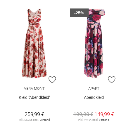
-25%
ZUR WUNSCHLISTE HINZUFÜGEN
ZUR W
VERA MONT
APART
Kleid "Abendkleid"
Abendkleid
259,99 €
199,90 €
149,99 €
inkl. MwSt. zzgl.
Versand
inkl. MwSt. zzgl.
Versand