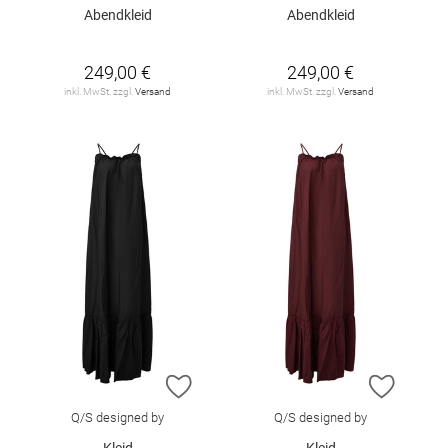
Abendkleid
Abendkleid
249,00 €
249,00 €
inkl. MwSt. zzgl.
Versand
inkl. MwSt. zzgl.
Versand
ZUR WUNSCHLISTE HINZUFÜGEN
ZUR W
Q/S designed by
Q/S designed by
Kleid
Kleid