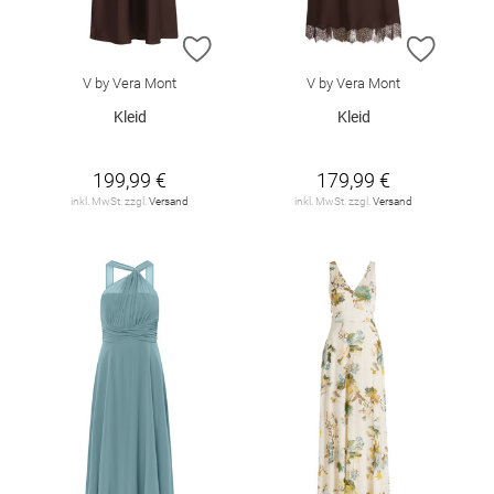
ZUR WUNSCHLISTE HINZUFÜGEN
ZUR W
V by Vera Mont
V by Vera Mont
Kleid
Kleid
199,99 €
179,99 €
inkl. MwSt. zzgl.
Versand
inkl. MwSt. zzgl.
Versand