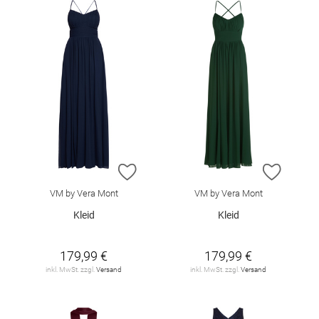
ZUR WUNSCHLISTE HINZUFÜGEN
ZUR W
VM by Vera Mont
VM by Vera Mont
Kleid
Kleid
179,99 €
179,99 €
inkl. MwSt. zzgl.
Versand
inkl. MwSt. zzgl.
Versand