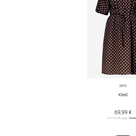
RABE
4
RIANI
5
RINO & PELLE
2
ROBE LÉGÈRE by
Vera Mont
12
Rena Marx
3
S. Oliver Black Label
14
SELECTED / FEMME
7
zero
Kleid
SOYACONCEPT
3
SUBLEVEL
4
69,99 €
inkl. MwSt. zzgl.
Vers
SWING
61
Street One
22