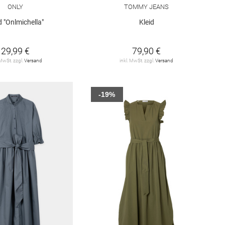
ONLY
TOMMY JEANS
d "Onlmichella"
Kleid
29,99 €
79,90 €
 MwSt. zzgl.
Versand
inkl. MwSt. zzgl.
Versand
-19%