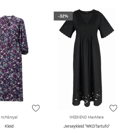
-32%
E HINZUFÜGEN
ZUR WUNSCHLISTE HINZUFÜGEN
ZUR W
rich&royal
WEEKEND MaxMara
Kleid
Jerseykleid "WKDTartufo"