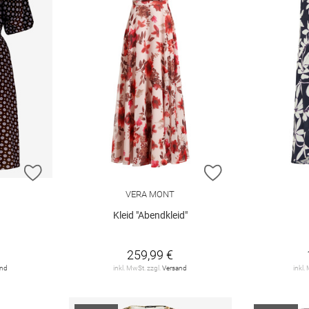
ZUR WUNSCHLISTE HINZUFÜGEN
ZUR WUNSCHLIST
VERA MONT
Kleid "Abendkleid"
259,99 €
and
inkl. MwSt. zzgl.
Versand
inkl.