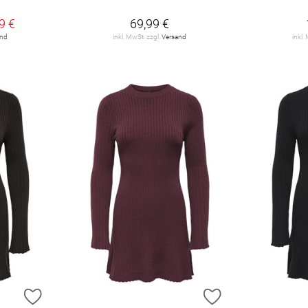
9 €
69,99 €
and
inkl. MwSt. zzgl.
Versand
inkl.
ZUR WUNSCHLISTE HINZUFÜGEN
ZUR WUNSCHLIST