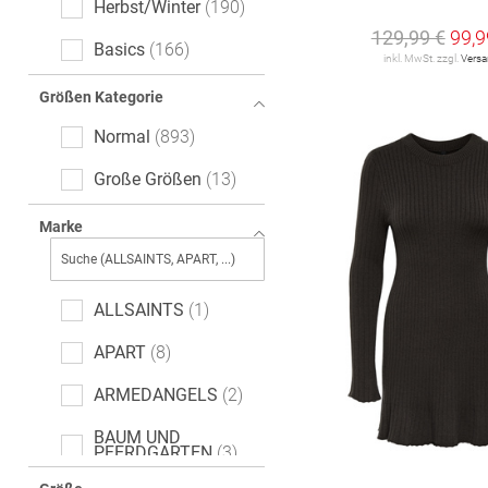
Herbst/Winter
190
129,99 €
99,9
Basics
166
inkl. MwSt. zzgl.
Vers
Größen Kategorie
Normal
893
Große Größen
13
Marke
ALLSAINTS
1
APART
8
ARMEDANGELS
2
BAUM UND
PFERDGARTEN
3