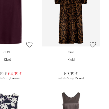
E HINZUFÜGEN
ZUR WUNSCHLISTE HINZUFÜGEN
ZUR W
CECIL
zero
Kleid
Kleid
99 €
64,99 €
59,99 €
 MwSt. zzgl.
Versand
inkl. MwSt. zzgl.
Versand