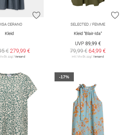
E HINZUFÜGEN
ZUR WUNSCHLISTE HINZUFÜGEN
ZUR W
UISA CERANO
SELECTED / FEMME
Kleid
Kleid "Blair-Ida"
UVP
89,99 €
95 €
279,99 €
79,99 €
64,99 €
 MwSt. zzgl.
Versand
inkl. MwSt. zzgl.
Versand
-17%