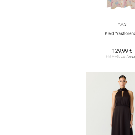
BERGH
1
ESSENTIEL
ANTWERP
2
Y.A.S
ESTELOU
2
Kleid "Yasfloren
FRANK LYMAN
2
129,99 €
FRAPP
2
inkl. MwSt. zzgl.
Vers
GANT
2
GARCIA
4
GUIDO MARIA
KRETSCHMER
9
HERRLICHER
1
HUGO
12
HaILY*S
2