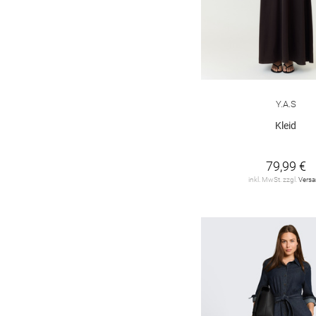
Hey Kyla
40
JDY
10
JOOP!
7
Joseph Ribkoff
1
Y.A.S
LIPSY
8
Kleid
LITTLE MISTRESS
10
79,99 €
inkl. MwSt. zzgl.
Vers
LUISA CERANO
3
LeComte
4
LeGer
1
MARC CAIN
4
MILANO ITALY
7