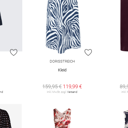
ZUR WUNSCHLISTE HINZUFÜGEN
ZUR WUNSCHLIST
DORISSTREICH
Kleid
159,95 €
119,99 €
89,
and
inkl. MwSt. zzgl.
Versand
inkl.