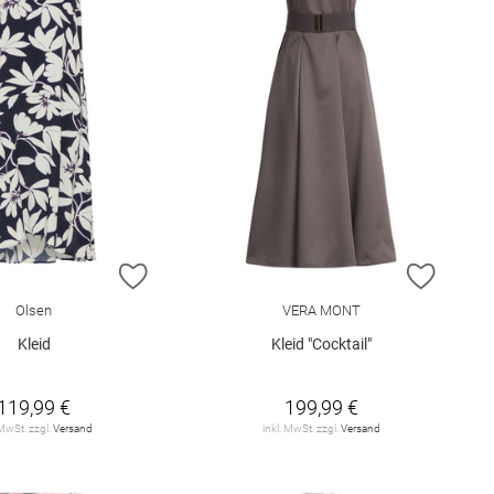
E HINZUFÜGEN
ZUR WUNSCHLISTE HINZUFÜGEN
ZUR W
Olsen
VERA MONT
Kleid
Kleid "Cocktail"
119,99 €
199,99 €
 MwSt. zzgl.
Versand
inkl. MwSt. zzgl.
Versand