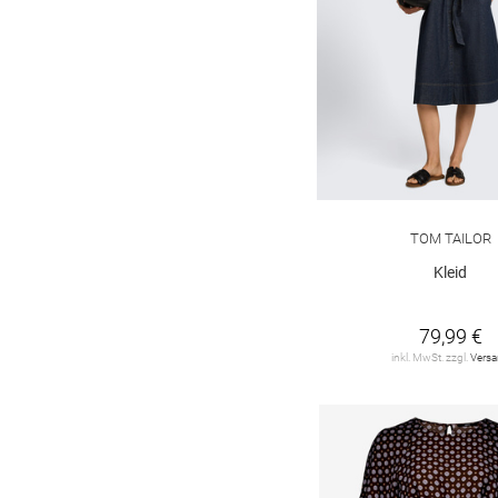
MONARI
5
MUNTHE
1
Marc O'Polo
19
Marc O'Polo Denim
7
MaxMara Leisure
2
More & More
20
TOM TAILOR
Kleid
ONLY
29
OPUS
1
79,99 €
inkl. MwSt. zzgl.
Vers
OUI
4
Olsen
5
Q/S designed by
11