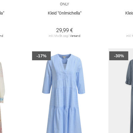
ONLY
la"
Kleid "Onlmichella"
Klei
29,99 €
and
inkl. MwSt. zzgl.
Versand
inkl.
-17%
-30%