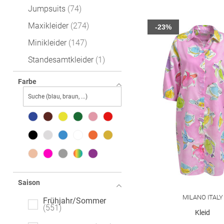
Jumpsuits
74
Maxikleider
274
-23%
Minikleider
147
Standesamtkleider
1
Farbe
Saison
MILANO ITALY
Frühjahr/Sommer
551
Kleid