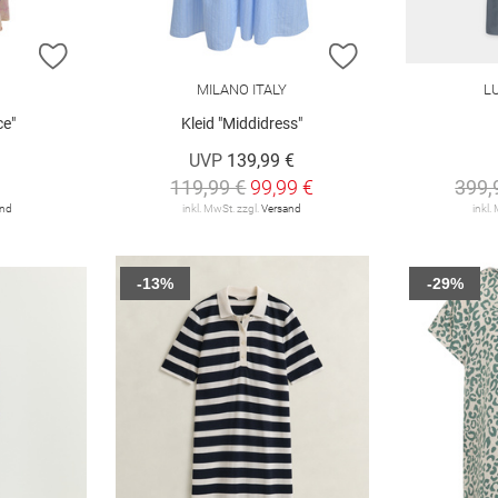
ZUR WUNSCHLISTE HINZUFÜGEN
ZUR WUNSCHLIST
MILANO ITALY
L
ce"
Kleid "Middidress"
UVP
139,99 €
119,99 €
99,99 €
399,
and
inkl. MwSt. zzgl.
Versand
inkl.
-13%
-29%