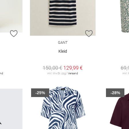
ZUR WUNSCHLISTE HINZUFÜGEN
ZUR WUNSCHLIST
GANT
Kleid
150,00 €
129,99 €
69,
and
inkl. MwSt. zzgl.
Versand
inkl.
-25%
-28%