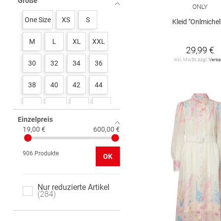
Größe
BIANCA
8
ONLY
One Size
XS
S
Kleid "Onlmichel
BOSS black
6
BOSS orange
6
M
L
XL
XXL
29,99 €
Betty & Co
26
inkl. MwSt. zzgl.
Vers
30
32
34
36
Betty Barclay
26
38
40
42
44
CALVIN KLEIN
1
46
46-48
48
50
CARTOON
25
Einzelpreis
50-52
52
54
19,00 €
600,00 €
CECIL
14
906 Produkte
CINQUE
5
OK
DENIM Tom Tailor
6
Nur reduzierte Artikel
284
DORISSTREICH
1
EMILY VAN DEN